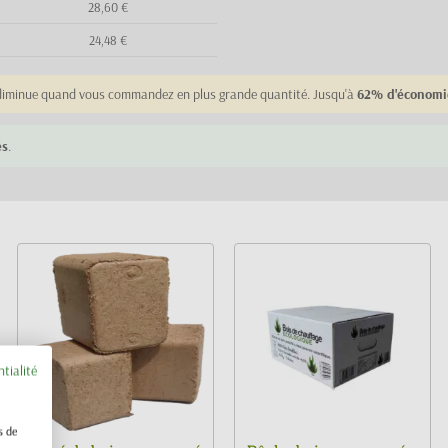
28,60 €
24,48 €
e diminue quand vous commandez en plus grande quantité. Jusqu'à
62% d'économi
és
.
ntialité
s de