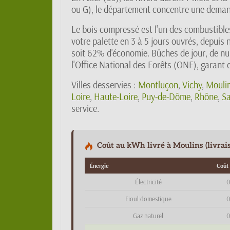
ou G), le département concentre une deman
Le bois compressé est l'un des combustibles
votre palette en 3 à 5 jours ouvrés, depui
soit 62% d'économie. Bûches de jour, de nu
l'Office National des Forêts (ONF), garant d
Villes desservies :
Montluçon
,
Vichy
,
Mouli
Loire
,
Haute-Loire
,
Puy-de-Dôme
,
Rhône
,
Sa
service.
Coût au kWh livré à Moulins (livrais
Énergie
Coût
Électricité
0
Fioul domestique
0
Gaz naturel
0