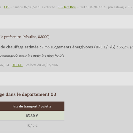
az :
CRE
— tarif du 07/08/2026, Électricité :
EDF Tarif Bleu
— tarif du 07/08/2026, prix catalogue B
la préfecture : Moulins, 03000)
 de chauffage estimée :
7 mois
Logements énergivores (DPE E/F/G) :
35,2%
(2
commandé pour les mois les plus froids.
26, DPE :
ADEME
— collecte du 28/02/2026
age dans le département 03
Prix du transport / palette
63,80 €
40,15 €