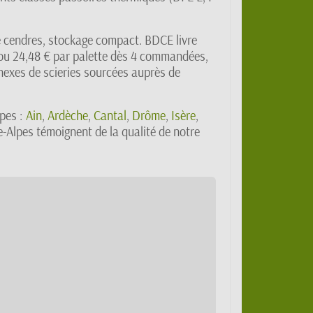
de cendres, stockage compact. BDCE livre
— ou 24,48 € par palette dès 4 commandées,
nexes de scieries sourcées auprès de
pes :
Ain
,
Ardèche
,
Cantal
,
Drôme
,
Isère
,
e-Alpes témoignent de la qualité de notre