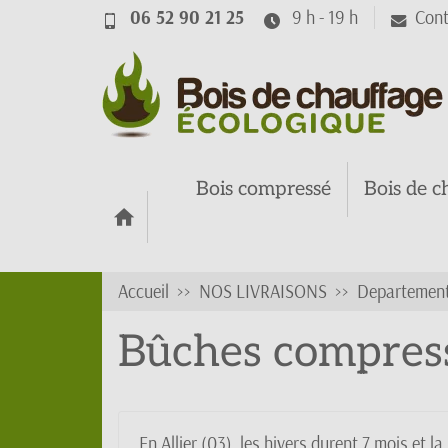
06 52 90 21 25
9 h - 19 h
Cont
Bois compressé
Bois de c
Accueil
NOS LIVRAISONS
Departement
Bûches compressée
En Allier (03), les hivers durent 7 mois e