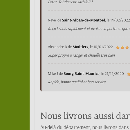
Extra, Totalement satisfait !
Nevel
de
Saint-Alban-de-Montbel
, le
14/02/2022
Reçu le bois rapidement et livré à ma porte, ce que 
Alexandre B
de
Moûtiers
, le
10/01/2022
Super propre à ranger et chauffe très bien
Mike J
de
Bourg-Saint-Maurice
, le
21/12/2020
Rapide, bonne qualité et bon service.
Nous livrons aussi da
Au-delà du département, nous livrons dans