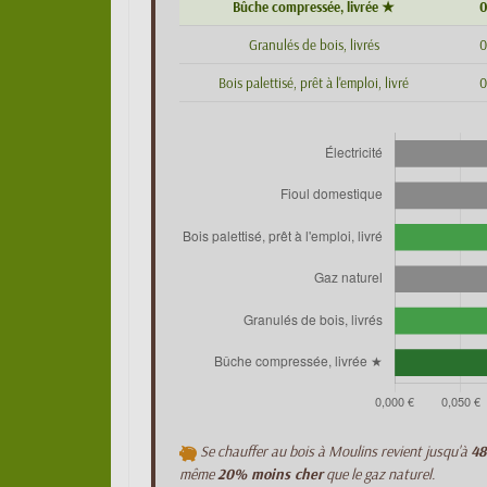
Bûche compressée, livrée ★
0
Granulés de bois, livrés
0
Bois palettisé, prêt à l'emploi, livré
0
Se chauffer au bois à Moulins revient jusqu'à
48
même
20% moins cher
que le gaz naturel.