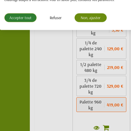
Bûche bois densifié -
100 % feuillus
419,00 €
Accepter tout
Refuser
Non, ajuster
1 pack de 10
5,50 €
kg
1/4 de
palette 240
129,00 €
kg
1/2 palette
219,00 €
480 kg
3/4 de
palette 720
329,00 €
kg
Palette 960
419,00 €
kg