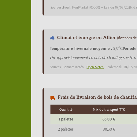
Sources :Fioul : FioulMarket (03000) — tarif du 07/08/2026, G
Climat et énergie en Allier
(données de 
Température hivernale moyenne :
5,9°C
Période
Un approvisionnement en bois de chauffage reste re
Sources :Données météo :
Open-Meteo
— collecte du 28/02/20
Frais de livraison de bois de chauff
Quantité
Prix du transport TTC
1 palette
63,80 €
2 palettes
80,30 €