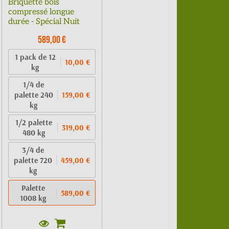
Briquette bois
compressé longue
durée - Spécial Nuit
589,00 €
1 pack de 12
10,00 €
kg
1/4 de
palette 240
159,00 €
kg
1/2 palette
319,00 €
480 kg
3/4 de
palette 720
459,00 €
kg
Palette
589,00 €
1008 kg