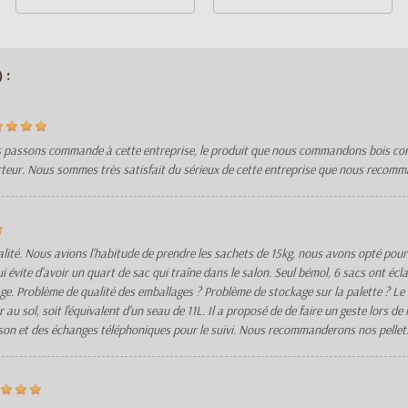
 :
ous passons commande à cette entreprise, le produit que nous commandons bois co
porteur. Nous sommes très satisfait du sérieux de cette entreprise que nous recom
lité. Nous avions l'habitude de prendre les sachets de 15kg, nous avons opté pour 
i évite d'avoir un quart de sac qui traîne dans le salon. Seul bémol, 6 sacs ont écl
age. Problème de qualité des emballages ? Problème de stockage sur la palette ? Le
u sol, soit l'équivalent d'un seau de 11L. Il a proposé de de faire un geste lors de
ison et des échanges téléphoniques pour le suivi. Nous recommanderons nos pellets