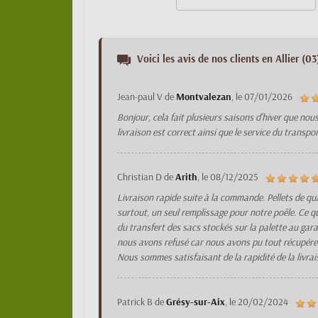
Voici les avis de nos clients en Allier (03)
Jean-paul V
de
Montvalezan
, le
07/01/2026
Bonjour, cela fait plusieurs saisons d'hiver que n
livraison est correct ainsi que le service du trans
Christian D
de
Arith
, le
08/12/2025
Livraison rapide suite à la commande. Pellets de qua
surtout, un seul remplissage pour notre poêle. Ce qu
du transfert des sacs stockés sur la palette au gar
nous avons refusé car nous avons pu tout récupérer a
Nous sommes satisfaisant de la rapidité de la livra
Patrick B
de
Grésy-sur-Aix
, le
20/02/2024