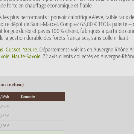
de forte en chauffage économique et fiable.
 les plus performants : pouvoir calorifique élevé, faible taux 
s notre dépôt de Saint-Marcel. Comptez 63,80 € TTC la palette 
it longue durée et pavés 100% chêne, fabriqués à partir de con
e la gestion durable des forêts françaises, sans colle ni liant.
ns
,
Cusset
,
Yzeure
. Départements voisins en Auvergne-Rhône-Al
voie
,
Haute-Savoie
. 72 avis clients collectés en Auvergne-Rhôn
on incluse)
 / kWh
Économie
,194 €
,163 €
,126 €