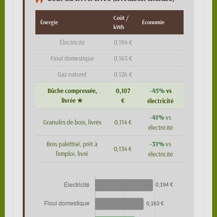
Coût /
Énergie
Économie
kWh
Électricité
0,194 €
Fioul domestique
0,163 €
Gaz naturel
0,126 €
-45%
Bûche compressée,
0,107
vs
livrée ★
€
électricité
-41%
vs
Granulés de bois, livrés
0,114 €
électricité
-31%
Bois palettisé, prêt à
vs
0,134 €
l'emploi, livré
électricité