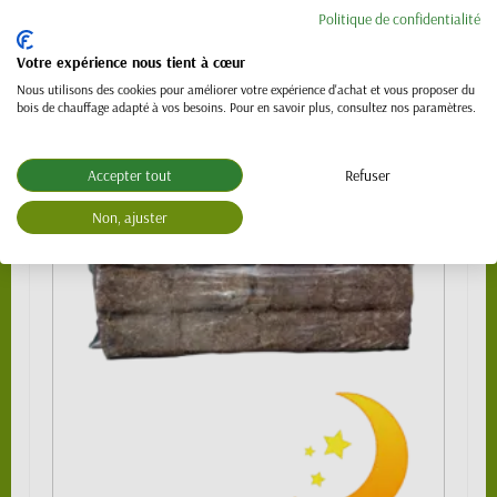
Politique de confidentialité
3/4 de palette 720 kg
359,00 €
Palette 990 kg
489,00 €
Votre expérience nous tient à cœur
Nous utilisons des cookies pour améliorer votre expérience d'achat et vous proposer du
bois de chauffage adapté à vos besoins. Pour en savoir plus, consultez nos paramètres.
Accepter tout
Refuser
Non, ajuster