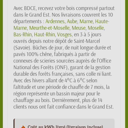
Avec BDCE, recevez votre bois compressé partout
dans le Grand Est. Nos livraisons couvrent les 10
départements :
Ardennes
,
Aube
,
Marne
,
Haute-
Marne
,
Meurthe-et-Moselle
,
Meuse
,
Moselle
,
Bas-Rhin
,
Haut-Rhin
,
Vosges
, en 3 à 5 jours
ouvrés depuis notre dépôt de Saint-Marcel
(Savoie). Bûches de jour, de nuit longue durée et
pavés 100% chêne, fabriqués à partir de
connexes de scieries sourcées auprès de l'Office
National des Forêts (ONF), garant de la gestion
durable des forêts françaises, sans colle ni liant.
Avec des hivers allant de 4°C à 6°C selon
l'altitude et une période de chauffe de 7 mois, la
région représente un bassin majeur pour le
chauffage au bois. Dernièrement, plus de 14
clients nous ont fait confiance dans le Grand Est.
Coût au kWh livré (livraison incluse)