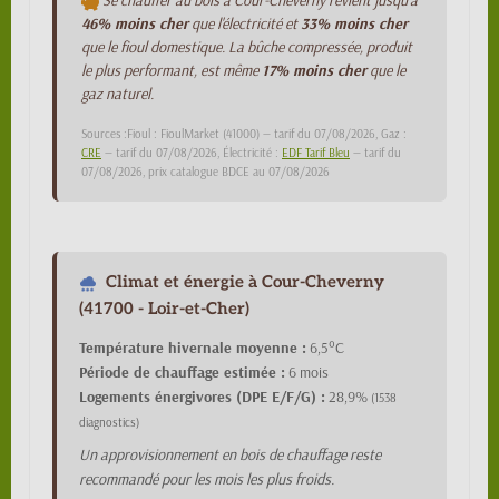
Se chauffer au bois à Cour-Cheverny revient jusqu'à
46% moins cher
que l'électricité et
33% moins cher
que le fioul domestique. La bûche compressée, produit
le plus performant, est même
17% moins cher
que le
gaz naturel.
Sources :Fioul : FioulMarket (41000) — tarif du 07/08/2026, Gaz :
CRE
— tarif du 07/08/2026, Électricité :
EDF Tarif Bleu
— tarif du
07/08/2026, prix catalogue BDCE au 07/08/2026
Climat et énergie à Cour-Cheverny
(41700 - Loir-et-Cher)
Température hivernale moyenne :
6,5°C
Période de chauffage estimée :
6 mois
Logements énergivores (DPE E/F/G) :
28,9%
(1538
diagnostics)
Un approvisionnement en bois de chauffage reste
recommandé pour les mois les plus froids.