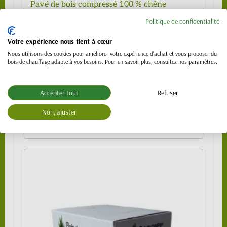
Pavé de bois compressé 100 % chêne
6,00 €
Politique de confidentialité
1 pack de 10 kg
6,00 €
Votre expérience nous tient à cœur
1/4 de palette 240 kg
129,00 €
Nous utilisons des cookies pour améliorer votre expérience d'achat et vous proposer du
bois de chauffage adapté à vos besoins. Pour en savoir plus, consultez nos paramètres.
1/2 palette 480 kg
219,00 €
3/4 de palette 720 kg
329,00 €
Accepter tout
Refuser
Palette 960 kg
419,00 €
Non, ajuster