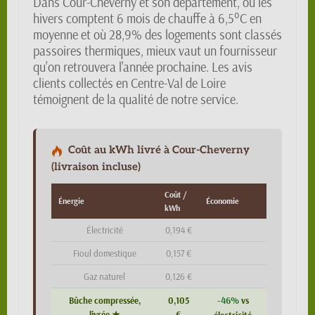
Dans Cour-Cheverny et son département, où les
hivers comptent 6 mois de chauffe à 6,5°C en
moyenne et où 28,9% des logements sont classés
passoires thermiques, mieux vaut un fournisseur
qu'on retrouvera l'année prochaine. Les avis
clients collectés en Centre-Val de Loire
témoignent de la qualité de notre service.
Coût au kWh livré à Cour-Cheverny
(livraison incluse)
Coût /
Énergie
Économie
kWh
Électricité
0,194 €
Fioul domestique
0,157 €
Gaz naturel
0,126 €
-46%
Bûche compressée,
0,105
vs
livrée ★
€