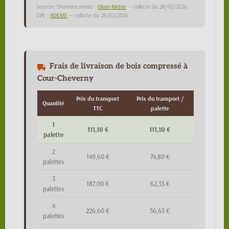
Sources :Données météo :
Open-Meteo
— collecte du 28/02/2026,
DPE :
ADEME
— collecte du 28/02/2026
Frais de livraison de bois compressé à
Cour-Cheverny
Prix du transport
Prix du transport /
Quantité
TTC
palette
1
111,10 €
111,10 €
palette
2
149,60 €
74,80 €
palettes
3
187,00 €
62,33 €
palettes
4
226,60 €
56,65 €
palettes