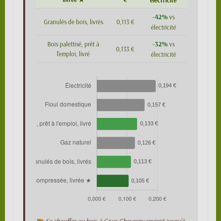
électricité
-42%
vs
Granulés de bois, livrés
0,113 €
électricité
-32%
Bois palettisé, prêt à
vs
0,133 €
l'emploi, livré
électricité