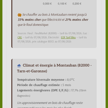
Se chauffer au bois à Montauban revient jusqu'à
35% moins cher
que l'électricité et
21% moins cher
que le fioul domestique.
Sources :Fioul : FioulMarket (82000) — tarif du 07/08/2026, Gaz :
CRE
— tarif du 07/08/2026, Électricité :
EDF Tarif Bleu
— tarif du
07/08/2026, prix catalogue BDCE au 07/08/2026
Climat et énergie à Montauban (82000 -
Tarn-et-Garonne)
Température hivernale moyenne :
8,0°C
Période de chauffage estimée :
5 mois
Logements énergivores (DPE E/F/G) :
17,1%
(13644
diagnostics)
Un approvisionnement en bois de chauffage reste