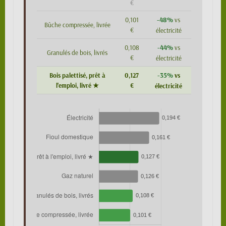
€
-48%
0,101
vs
Bûche compressée, livrée
€
électricité
-44%
0,108
vs
Granulés de bois, livrés
€
électricité
-35%
Bois palettisé, prêt à
0,127
vs
l'emploi, livré ★
€
électricité