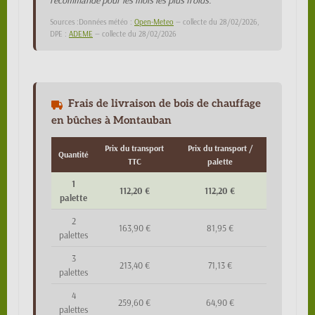
recommandé pour les mois les plus froids.
Sources :Données météo :
Open-Meteo
— collecte du 28/02/2026,
DPE :
ADEME
— collecte du 28/02/2026
Frais de livraison de bois de chauffage
en bûches à Montauban
Prix du transport
Prix du transport /
Quantité
TTC
palette
1
112,20 €
112,20 €
palette
2
163,90 €
81,95 €
palettes
3
213,40 €
71,13 €
palettes
4
259,60 €
64,90 €
palettes