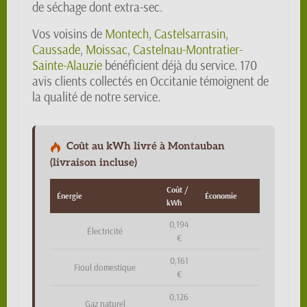
de séchage dont extra-sec.
Vos voisins de
Montech
,
Castelsarrasin
,
Caussade
,
Moissac
,
Castelnau-Montratier-
Sainte-Alauzie
bénéficient déjà du service. 170
avis clients collectés en Occitanie témoignent de
la qualité de notre service.
Coût au kWh livré à Montauban
(livraison incluse)
Coût /
Énergie
Économie
kWh
0,194
Électricité
€
0,161
Fioul domestique
€
0,126
Gaz naturel