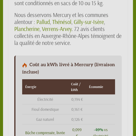
sont conditionnés en sacs de 10 ou 15 kg.
Nous desservons Mercury et les communes
alentour :
Pallud
,
Thénésol
,
Gilly-sur-Isère
,
Plancherine
,
Verrens-Arvey
. 72 avis clients
collectés en Auvergne-Rhône-Alpes témoignent de
la qualité de notre service.
Coût au kWh livré à Mercury (livraison
incluse)
Coût /
Énergie
Économie
kWh
Électricité
0,194 €
Fioul domestique
0,161 €
Gaz naturel
0,126 €
-49%
0,099
vs
Bûche compressée, livrée
€