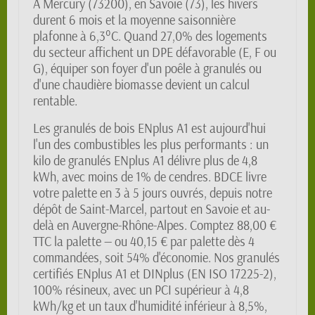
À Mercury (73200), en Savoie (73), les hivers
durent 6 mois et la moyenne saisonnière
plafonne à 6,3°C. Quand 27,0% des logements
du secteur affichent un DPE défavorable (E, F ou
G), équiper son foyer d'un poêle à granulés ou
d'une chaudière biomasse devient un calcul
rentable.
Les granulés de bois ENplus A1 est aujourd'hui
l'un des combustibles les plus performants : un
kilo de granulés ENplus A1 délivre plus de 4,8
kWh, avec moins de 1% de cendres. BDCE livre
votre palette en 3 à 5 jours ouvrés, depuis notre
dépôt de Saint-Marcel, partout en Savoie et au-
delà en Auvergne-Rhône-Alpes. Comptez 88,00 €
TTC la palette — ou 40,15 € par palette dès 4
commandées, soit 54% d'économie. Nos granulés
certifiés ENplus A1 et DINplus (EN ISO 17225-2),
100% résineux, avec un PCI supérieur à 4,8
kWh/kg et un taux d'humidité inférieur à 8,5%,