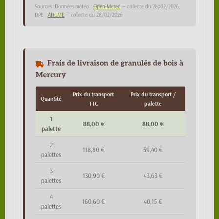
Sources :Données météo :
Open-Meteo
— collecte du 28/02/2026,
DPE :
ADEME
— collecte du 28/02/2026
Frais de livraison de granulés de bois à
Mercury
Prix du transport
Prix du transport /
Quantité
TTC
palette
1
88,00 €
88,00 €
palette
2
118,80 €
59,40 €
palettes
3
130,90 €
43,63 €
palettes
4
160,60 €
40,15 €
palettes