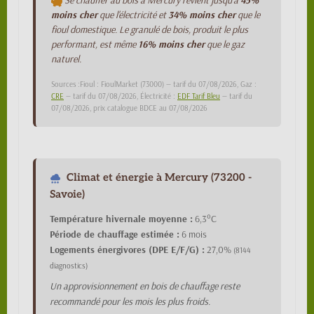
Se chauffer au bois à Mercury revient jusqu'à
45%
moins cher
que l'électricité et
34% moins cher
que le
fioul domestique. Le granulé de bois, produit le plus
performant, est même
16% moins cher
que le gaz
naturel.
Sources :Fioul : FioulMarket (73000) — tarif du 07/08/2026, Gaz :
CRE
— tarif du 07/08/2026, Électricité :
EDF Tarif Bleu
— tarif du
07/08/2026, prix catalogue BDCE au 07/08/2026
Climat et énergie à Mercury (73200 -
Savoie)
Température hivernale moyenne :
6,3°C
Période de chauffage estimée :
6 mois
Logements énergivores (DPE E/F/G) :
27,0%
(8144
diagnostics)
Un approvisionnement en bois de chauffage reste
recommandé pour les mois les plus froids.