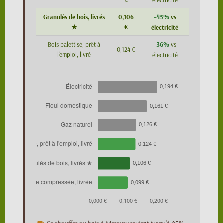
électricité
-45%
Granulés de bois, livrés
0,106
vs
★
€
électricité
-36%
Bois palettisé, prêt à
vs
0,124 €
l'emploi, livré
électricité