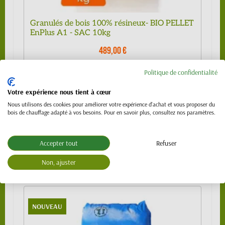
Granulés de bois 100% résineux- BIO PELLET
EnPlus A1 - SAC 10kg
489,00 €
Sac de 10kg
4,99 €
Politique de confidentialité
1/4 de palette (24 sacs)
109,00 €
Votre expérience nous tient à cœur
1/2 palette 480kg (48 sacs) - SPECIAL
219,00 €
Nous utilisons des cookies pour améliorer votre expérience d'achat et vous proposer du
VL (PTAC 3.5t)
bois de chauffage adapté à vos besoins. Pour en savoir plus, consultez nos paramètres.
Palette 990 kg (99 sacs)
439,00 €
Palette 1120 kg (112 sacs)
489,00 €
Accepter tout
Refuser
Non, ajuster
NOUVEAU