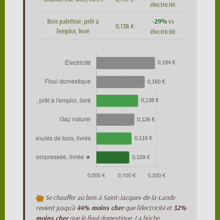
électricité
-29%
Bois palettisé, prêt à
vs
0,138 €
l'emploi, livré
électricité
Se chauffer au bois à Saint-Jacques-de-la-Lande
revient jusqu'à
44% moins cher
que l'électricité et
32%
moins cher
que le fioul domestique. La bûche