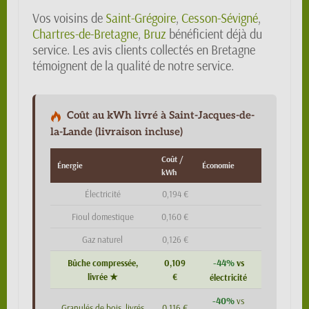
Vos voisins de
Saint-Grégoire
,
Cesson-Sévigné
,
Chartres-de-Bretagne
,
Bruz
bénéficient déjà du
service. Les avis clients collectés en Bretagne
témoignent de la qualité de notre service.
Coût au kWh livré à Saint-Jacques-de-
la-Lande (livraison incluse)
Coût /
Énergie
Économie
kWh
Électricité
0,194 €
Fioul domestique
0,160 €
Gaz naturel
0,126 €
-44%
Bûche compressée,
0,109
vs
livrée ★
€
électricité
-40%
vs
Granulés de bois, livrés
0,116 €