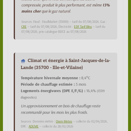
compressée, produit le plus performant, est même
13%
moins cher
que le gaz naturel.
Sources :Fioul : FioulMarket (35000) — tarif du 07/08/2026, Gaz :
CRE
— tarif du 07/08/2026, Électricité :
EDF Tarif Bleu
— tarif du
07/08/2026, prix catalogue BDCE au 07/08/2026
Climat et énergie à Saint-Jacques-de-la-
Lande (35700 - Ille-et-Vilaine)
Température hivernale moyenne :
8,4°C
Période de chauffage estimée :
5 mois
Logements énergivores (DPE E/F/G) :
16,4%
(13319
diagnostics)
Un approvisionnement en bois de chauffage reste
recommandé pour les mois les plus froids.
Sources :Données météo :
Open-Meteo
— collecte du 02/04/2026,
DPE :
ADEME
— collecte du 28/02/2026