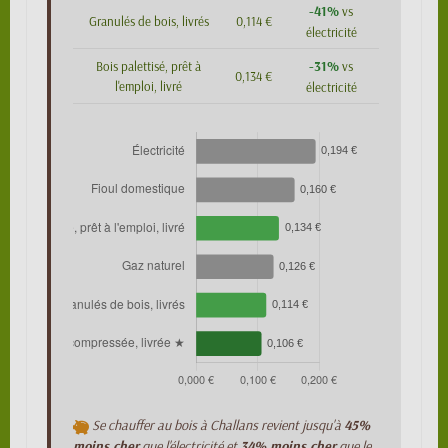
-41%
vs
Granulés de bois, livrés
0,114 €
électricité
-31%
Bois palettisé, prêt à
vs
0,134 €
l'emploi, livré
électricité
Se chauffer au bois à Challans revient jusqu'à
45%
moins cher
que l'électricité et
34% moins cher
que le