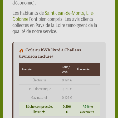
d'économie).
Les habitants de
Saint-Jean-de-Monts
,
Lile-
Dolonne
l'ont bien compris. Les avis clients
collectés en Pays de la Loire témoignent de la
qualité de notre service.
Coût au kWh livré à Challans
(livraison incluse)
Coût /
Énergie
Économie
kWh
Électricité
0,194 €
Fioul domestique
0,160 €
Gaz naturel
0,126 €
-45%
Bûche compressée,
0,106
vs
livrée ★
€
électricité