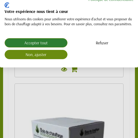
6,00 €
Votre expérience nous tient à cœur
1 pack de 10 kg
6,00 €
Nous utilisons des cookies pour améliorer votre expérience d'achat et vous proposer du
bois de chauffage adapté à vos besoins. Pour en savoir plus, consultez nos paramètres.
1/4 de palette 240 kg
129,00 €
1/2 palette 480 kg
219,00 €
Accepter tout
Refuser
3/4 de palette 720 kg
329,00 €
Palette 960 kg
419,00 €
Non, ajuster