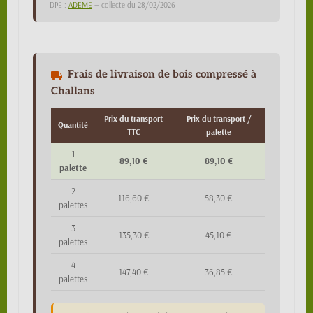
DPE :
ADEME
— collecte du 28/02/2026
Frais de livraison de bois compressé à
Challans
Prix du transport
Prix du transport /
Quantité
TTC
palette
1
89,10 €
89,10 €
palette
2
116,60 €
58,30 €
palettes
3
135,30 €
45,10 €
palettes
4
147,40 €
36,85 €
palettes