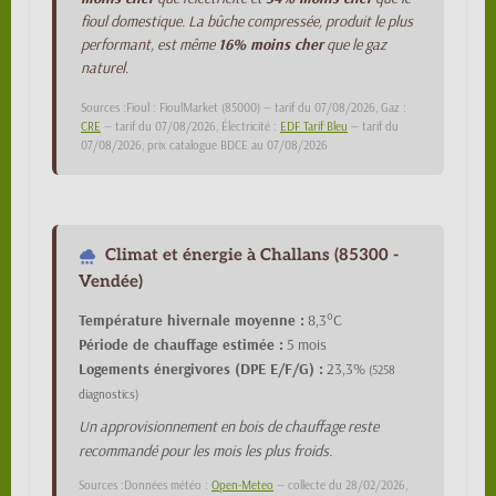
fioul domestique. La bûche compressée, produit le plus
performant, est même
16% moins cher
que le gaz
naturel.
Sources :Fioul : FioulMarket (85000) — tarif du 07/08/2026, Gaz :
CRE
— tarif du 07/08/2026, Électricité :
EDF Tarif Bleu
— tarif du
07/08/2026, prix catalogue BDCE au 07/08/2026
Climat et énergie à Challans (85300 -
Vendée)
Température hivernale moyenne :
8,3°C
Période de chauffage estimée :
5 mois
Logements énergivores (DPE E/F/G) :
23,3%
(5258
diagnostics)
Un approvisionnement en bois de chauffage reste
recommandé pour les mois les plus froids.
Sources :Données météo :
Open-Meteo
— collecte du 28/02/2026,