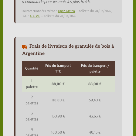
recommandé pour les mois les plus froids.
Sources :Données météo :
Open-Meteo
— collecte du 28/02/2026,
DPE :
ADEME
— collecte du 28/02/2026
Frais de livraison de granulés de bois à
Argentine
Prix du transport
Prix du transport /
Quantité
TTC
palette
1
88,00 €
88,00 €
palette
2
118,80 €
59,40 €
palettes
3
130,90 €
43,63 €
palettes
4
160,60 €
40,15 €
palettes