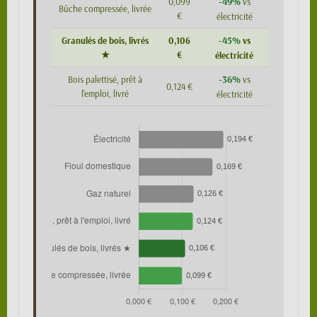
-49%
0,099
vs
Bûche compressée, livrée
€
électricité
-45%
Granulés de bois, livrés
0,106
vs
★
€
électricité
-36%
Bois palettisé, prêt à
vs
0,124 €
l'emploi, livré
électricité