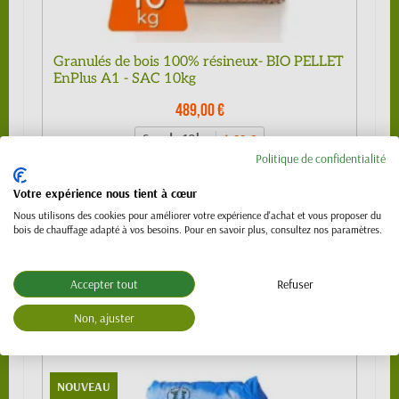
Granulés de bois 100% résineux- BIO PELLET
EnPlus A1 - SAC 10kg
489,00 €
Sac de 10kg
4,99 €
Politique de confidentialité
1/4 de palette (24 sacs)
109,00 €
Votre expérience nous tient à cœur
1/2 palette 480kg (48 sacs) - SPECIAL
219,00 €
VL (PTAC 3.5t)
Nous utilisons des cookies pour améliorer votre expérience d'achat et vous proposer du
bois de chauffage adapté à vos besoins. Pour en savoir plus, consultez nos paramètres.
Palette 990 kg (99 sacs)
439,00 €
Palette 1120 kg (112 sacs)
489,00 €
Accepter tout
Refuser
Non, ajuster
NOUVEAU