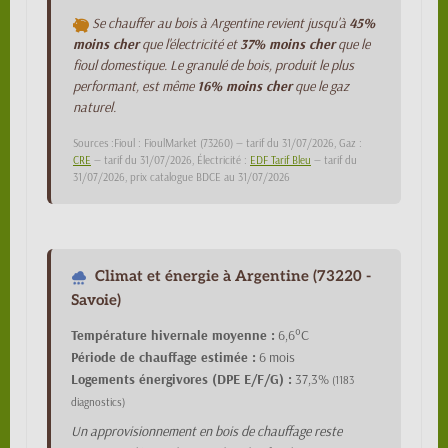
Se chauffer au bois à Argentine revient jusqu'à
45%
moins cher
que l'électricité et
37% moins cher
que le
fioul domestique. Le granulé de bois, produit le plus
performant, est même
16% moins cher
que le gaz
naturel.
Sources :Fioul : FioulMarket (73260) — tarif du 31/07/2026, Gaz :
CRE
— tarif du 31/07/2026, Électricité :
EDF Tarif Bleu
— tarif du
31/07/2026, prix catalogue BDCE au 31/07/2026
Climat et énergie à Argentine (73220 -
Savoie)
Température hivernale moyenne :
6,6°C
Période de chauffage estimée :
6 mois
Logements énergivores (DPE E/F/G) :
37,3%
(1183
diagnostics)
Un approvisionnement en bois de chauffage reste