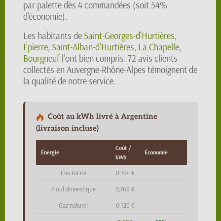
par palette dès 4 commandées (soit 54%
d'économie).
Les habitants de
Saint-Georges-d'Hurtières
,
Épierre
,
Saint-Alban-d'Hurtières
,
La Chapelle
,
Bourgneuf
l'ont bien compris. 72 avis clients
collectés en Auvergne-Rhône-Alpes témoignent de
la qualité de notre service.
Coût au kWh livré à Argentine
(livraison incluse)
Coût /
Énergie
Économie
kWh
Électricité
0,194 €
Fioul domestique
0,169 €
Gaz naturel
0,126 €