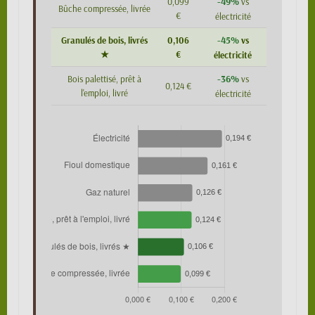
-49%
0,099
vs
Bûche compressée, livrée
€
électricité
-45%
Granulés de bois, livrés
0,106
vs
★
€
électricité
-36%
Bois palettisé, prêt à
vs
0,124 €
l'emploi, livré
électricité