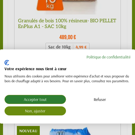
Granulés de bois 100% résineux- BIO PELLET
EnPlus A1 - SAC 10kg
489,00 €
Sac de 10kg
4,99 €
1/4 de palette (24 sacs)
109,00 €
Politique de confidentialité
1/2 palette 480kg (48 sacs) - SPECIAL
219,00 €
Votre expérience nous tient à cœur
VL (PTAC 3.5t)
Nous utilisons des cookies pour améliorer votre expérience d'achat et vous proposer du
Palette 990 kg (99 sacs)
439,00 €
bois de chauffage adapté à vos besoins. Pour en savoir plus, consultez nos paramètres.
Palette 1120 kg (112 sacs)
489,00 €
Accepter tout
Refuser
Non, ajuster
NOUVEAU