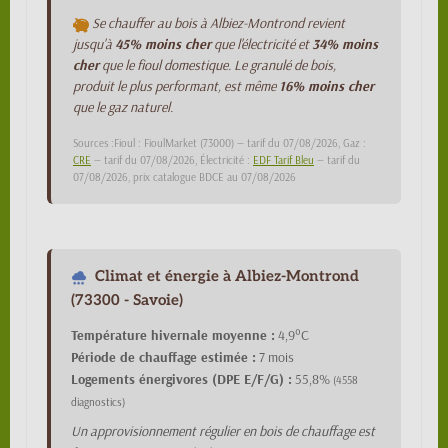
Se chauffer au bois à Albiez-Montrond revient
jusqu'à
45% moins cher
que l'électricité et
34% moins
cher
que le fioul domestique. Le granulé de bois,
produit le plus performant, est même
16% moins cher
que le gaz naturel.
Sources :Fioul : FioulMarket (73000) — tarif du 07/08/2026, Gaz :
CRE
— tarif du 07/08/2026, Électricité :
EDF Tarif Bleu
— tarif du
07/08/2026, prix catalogue BDCE au 07/08/2026
Climat et énergie à Albiez-Montrond
(73300 - Savoie)
Température hivernale moyenne :
4,9°C
Période de chauffage estimée :
7 mois
Logements énergivores (DPE E/F/G) :
55,8%
(4558
diagnostics)
Un approvisionnement régulier en bois de chauffage est