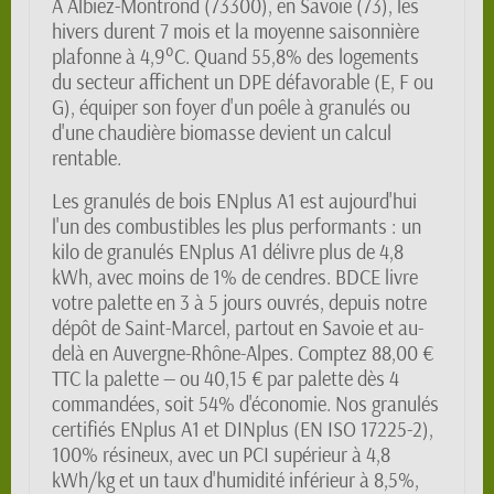
À Albiez-Montrond (73300), en Savoie (73), les
hivers durent 7 mois et la moyenne saisonnière
plafonne à 4,9°C. Quand 55,8% des logements
du secteur affichent un DPE défavorable (E, F ou
G), équiper son foyer d'un poêle à granulés ou
d'une chaudière biomasse devient un calcul
rentable.
Les granulés de bois ENplus A1 est aujourd'hui
l'un des combustibles les plus performants : un
kilo de granulés ENplus A1 délivre plus de 4,8
kWh, avec moins de 1% de cendres. BDCE livre
votre palette en 3 à 5 jours ouvrés, depuis notre
dépôt de Saint-Marcel, partout en Savoie et au-
delà en Auvergne-Rhône-Alpes. Comptez 88,00 €
TTC la palette — ou 40,15 € par palette dès 4
commandées, soit 54% d'économie. Nos granulés
certifiés ENplus A1 et DINplus (EN ISO 17225-2),
100% résineux, avec un PCI supérieur à 4,8
kWh/kg et un taux d'humidité inférieur à 8,5%,