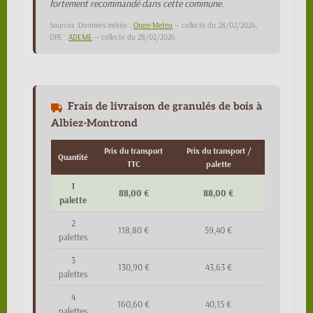
fortement recommandé dans cette commune.
Sources :Données météo :
Open-Meteo
— collecte du 28/02/2026,
DPE :
ADEME
— collecte du 28/02/2026
Frais de livraison de granulés de bois à
Albiez-Montrond
Prix du transport
Prix du transport /
Quantité
TTC
palette
1
88,00 €
88,00 €
palette
2
118,80 €
59,40 €
palettes
3
130,90 €
43,63 €
palettes
4
160,60 €
40,15 €
palettes