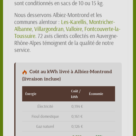
sont conditionnés en sacs de 10 ou 15 kg.
Nous desservons Albiez-Montrond et les
communes alentour :
Les-Karellis
,
Montricher-
Albanne
,
Villargondran
,
Valloire
,
Fontcouverte-la-
Toussuire
. 72 avis clients collectés en Auvergne-
Rhône-Alpes témoignent de la qualité de notre
service.
Coût au kWh livré à Albiez-Montrond
(livraison incluse)
Coût /
Énergie
Économie
kWh
Électricité
0,194 €
Fioul domestique
0,161 €
Gaz naturel
0,126 €