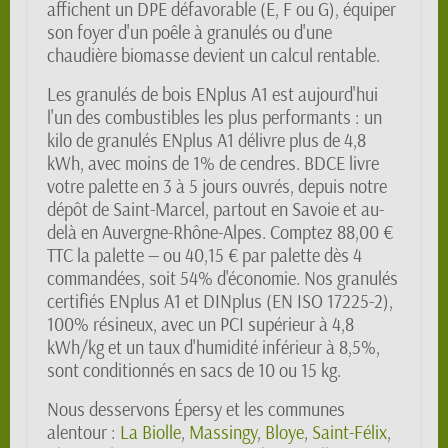
affichent un DPE défavorable (E, F ou G), équiper
son foyer d'un poêle à granulés ou d'une
chaudière biomasse devient un calcul rentable.
Les granulés de bois ENplus A1 est aujourd'hui
l'un des combustibles les plus performants : un
kilo de granulés ENplus A1 délivre plus de 4,8
kWh, avec moins de 1% de cendres. BDCE livre
votre palette en 3 à 5 jours ouvrés, depuis notre
dépôt de Saint-Marcel, partout en Savoie et au-
delà en Auvergne-Rhône-Alpes. Comptez 88,00 €
TTC la palette — ou 40,15 € par palette dès 4
commandées, soit 54% d'économie. Nos granulés
certifiés ENplus A1 et DINplus (EN ISO 17225-2),
100% résineux, avec un PCI supérieur à 4,8
kWh/kg et un taux d'humidité inférieur à 8,5%,
sont conditionnés en sacs de 10 ou 15 kg.
Nous desservons Épersy et les communes
alentour :
La Biolle
,
Massingy
,
Bloye
,
Saint-Félix
,