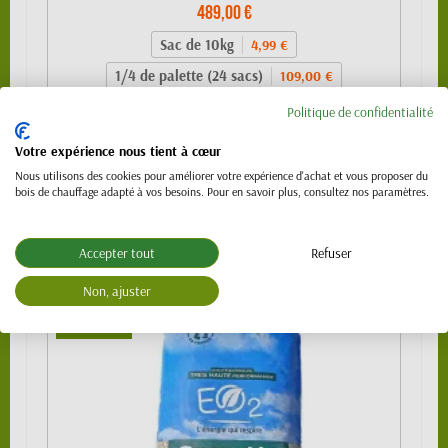
489,00 €
Sac de 10kg
4,99 €
1/4 de palette (24 sacs)
109,00 €
1/2 palette 480kg (48 sacs) - SPECIAL
Politique de confidentialité
219,00 €
VL (PTAC 3.5t)
Votre expérience nous tient à cœur
Palette 990 kg (99 sacs)
439,00 €
Nous utilisons des cookies pour améliorer votre expérience d'achat et vous proposer du
Palette 1120 kg (112 sacs)
489,00 €
bois de chauffage adapté à vos besoins. Pour en savoir plus, consultez nos paramètres.
Accepter tout
Refuser
Non, ajuster
NOUVEAU