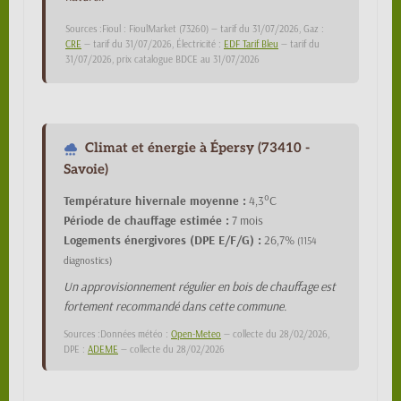
Sources :Fioul : FioulMarket (73260) — tarif du 31/07/2026, Gaz :
CRE
— tarif du 31/07/2026, Électricité :
EDF Tarif Bleu
— tarif du
31/07/2026, prix catalogue BDCE au 31/07/2026
Climat et énergie à Épersy (73410 -
Savoie)
Température hivernale moyenne :
4,3°C
Période de chauffage estimée :
7 mois
Logements énergivores (DPE E/F/G) :
26,7%
(1154
diagnostics)
Un approvisionnement régulier en bois de chauffage est
fortement recommandé dans cette commune.
Sources :Données météo :
Open-Meteo
— collecte du 28/02/2026,
DPE :
ADEME
— collecte du 28/02/2026