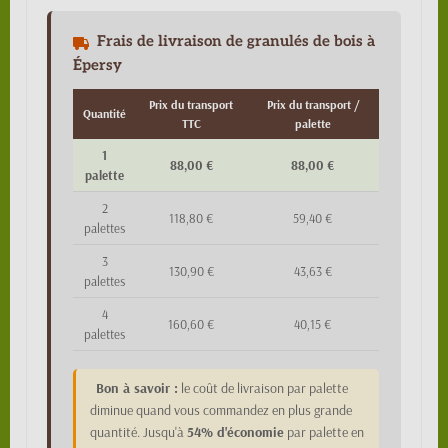
Frais de livraison de granulés de bois à
Épersy
Prix du transport
Prix du transport /
Quantité
TTC
palette
1
88,00 €
88,00 €
palette
2
118,80 €
59,40 €
palettes
3
130,90 €
43,63 €
palettes
4
160,60 €
40,15 €
palettes
Bon à savoir :
le coût de livraison par palette
diminue quand vous commandez en plus grande
quantité. Jusqu'à
54% d'économie
par palette en