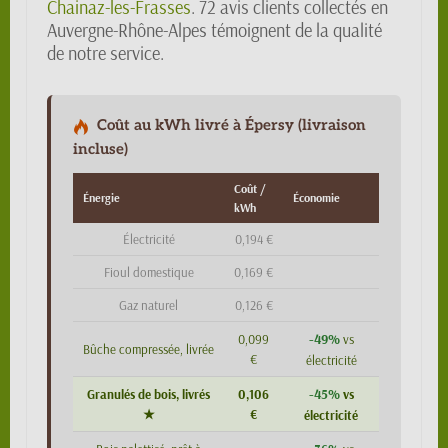
Chainaz-les-Frasses
. 72 avis clients collectés en
Auvergne-Rhône-Alpes témoignent de la qualité
de notre service.
Coût au kWh livré à Épersy (livraison
incluse)
Coût /
Énergie
Économie
kWh
Électricité
0,194 €
Fioul domestique
0,169 €
Gaz naturel
0,126 €
-49%
0,099
vs
Bûche compressée, livrée
€
électricité
-45%
Granulés de bois, livrés
0,106
vs
★
€
électricité