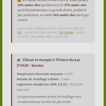
Se chauffer au bois à Viviers-du-Lac revient jusqu'à
45% moins cher
que l'électricité et
37% moins cher
que le fioul domestique. Le granulé de bois, produit le
plus performant, est même
16% moins cher
que le gaz
naturel.
Sources :Fioul : FioulMarket (73260) — tarif du 31/07/2026, Gaz :
CRE
— tarif du 31/07/2026, Électricité :
EDF Tarif Bleu
— tarif du
31/07/2026, prix catalogue BDCE au 31/07/2026
Climat et énergie à Viviers-du-Lac
(73420 - Savoie)
Température hivernale moyenne :
5,4°C
Période de chauffage estimée :
7 mois
Logements énergivores (DPE E/F/G) :
16,7%
(1341
diagnostics)
Un approvisionnement en bois de chauffage reste
recommandé pour les mois les plus froids.