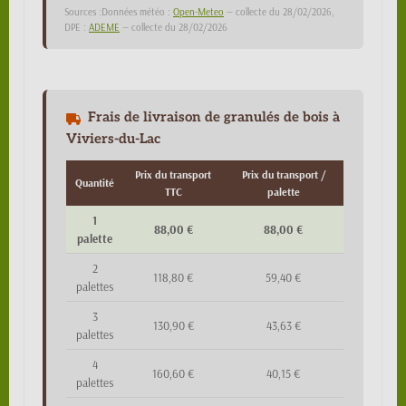
Sources :Données météo :
Open-Meteo
— collecte du 28/02/2026,
DPE :
ADEME
— collecte du 28/02/2026
Frais de livraison de granulés de bois à
Viviers-du-Lac
Prix du transport
Prix du transport /
Quantité
TTC
palette
1
88,00 €
88,00 €
palette
2
118,80 €
59,40 €
palettes
3
130,90 €
43,63 €
palettes
4
160,60 €
40,15 €
palettes