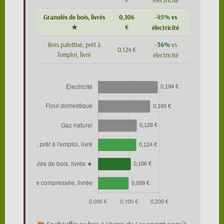
électricité
-45%
Granulés de bois, livrés
0,106
vs
★
€
électricité
-36%
Bois palettisé, prêt à
vs
0,124 €
l'emploi, livré
électricité