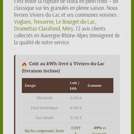
c'est éviter la rupture de stock en plein froid — un
classique sur les granulés en pleine saison. Nous
livrons Viviers-du-Lac et ses communes voisines :
Voglans
,
Tresserve
,
Le Bourget-du-Lac
,
Drumettaz-Clarafond
,
Méry
. 72 avis clients
collectés en Auvergne-Rhône-Alpes témoignent de
la qualité de notre service.
Coût au kWh livré à Viviers-du-Lac
(livraison incluse)
Coût /
Énergie
Économie
kWh
Électricité
0,194 €
Fioul domestique
0,169 €
Gaz naturel
0,126 €
-49%
0,099
vs
Bûche compressée, livrée
€