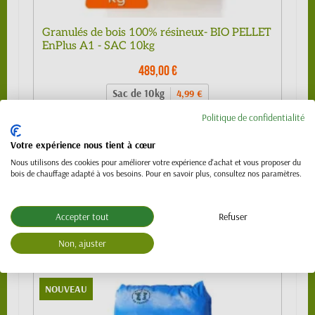
Granulés de bois 100% résineux- BIO PELLET
EnPlus A1 - SAC 10kg
489,00 €
Sac de 10kg
4,99 €
1/4 de palette (24 sacs)
109,00 €
Politique de confidentialité
1/2 palette 480kg (48 sacs) - SPECIAL
219,00 €
Votre expérience nous tient à cœur
VL (PTAC 3.5t)
Nous utilisons des cookies pour améliorer votre expérience d'achat et vous proposer du
Palette 990 kg (99 sacs)
439,00 €
bois de chauffage adapté à vos besoins. Pour en savoir plus, consultez nos paramètres.
Palette 1120 kg (112 sacs)
489,00 €
Accepter tout
Refuser
Non, ajuster
NOUVEAU