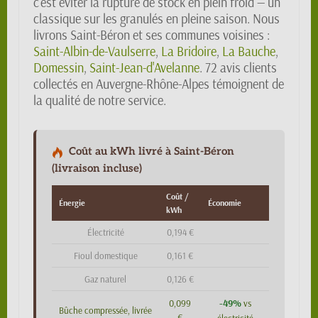
c'est éviter la rupture de stock en plein froid — un
classique sur les granulés en pleine saison. Nous
livrons Saint-Béron et ses communes voisines :
Saint-Albin-de-Vaulserre
,
La Bridoire
,
La Bauche
,
Domessin
,
Saint-Jean-d'Avelanne
. 72 avis clients
collectés en Auvergne-Rhône-Alpes témoignent de
la qualité de notre service.
Coût au kWh livré à Saint-Béron
(livraison incluse)
Coût /
Énergie
Économie
kWh
Électricité
0,194 €
Fioul domestique
0,161 €
Gaz naturel
0,126 €
-49%
0,099
vs
Bûche compressée, livrée
€