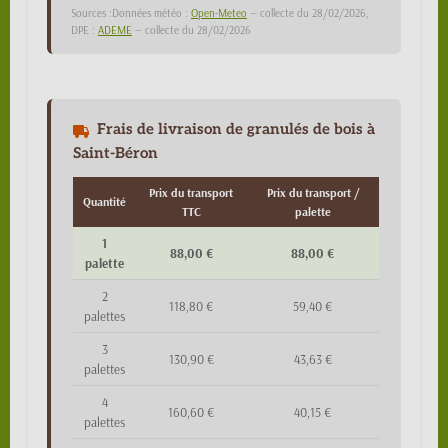
Sources :Données météo :
Open-Meteo
— collecte du 28/02/2026,
DPE :
ADEME
— collecte du 28/02/2026
Frais de livraison de granulés de bois à
Saint-Béron
Prix du transport
Prix du transport /
Quantité
TTC
palette
1
88,00 €
88,00 €
palette
2
118,80 €
59,40 €
palettes
3
130,90 €
43,63 €
palettes
4
160,60 €
40,15 €
palettes