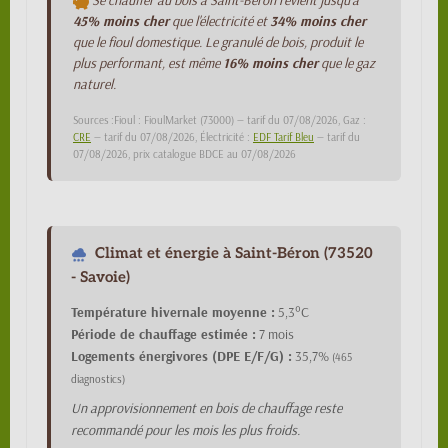
Se chauffer au bois à Saint-Béron revient jusqu'à
45% moins cher
que l'électricité et
34% moins cher
que le fioul domestique. Le granulé de bois, produit le
plus performant, est même
16% moins cher
que le gaz
naturel.
Sources :Fioul : FioulMarket (73000) — tarif du 07/08/2026, Gaz :
CRE
— tarif du 07/08/2026, Électricité :
EDF Tarif Bleu
— tarif du
07/08/2026, prix catalogue BDCE au 07/08/2026
Climat et énergie à Saint-Béron (73520
- Savoie)
Température hivernale moyenne :
5,3°C
Période de chauffage estimée :
7 mois
Logements énergivores (DPE E/F/G) :
35,7%
(465
diagnostics)
Un approvisionnement en bois de chauffage reste
recommandé pour les mois les plus froids.