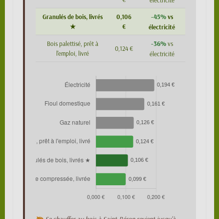
électricité
-45%
Granulés de bois, livrés
0,106
vs
★
€
électricité
-36%
Bois palettisé, prêt à
vs
0,124 €
l'emploi, livré
électricité