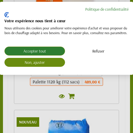
Politique de confidentialité
Granulés de bois 100% résineux- BIO PELLET
EnPlus A1 - SAC 10kg
Votre expérience nous tient à cœur
Nous utilisons des cookies pour améliorer votre expérience d'achat et vous proposer du
489,00 €
bois de chauffage adapté à vos besoins. Pour en savoir plus, consultez nos paramètres.
Sac de 10kg
4,99 €
1/4 de palette (24 sacs)
109,00 €
Accepter tout
Refuser
1/2 palette 480kg (48 sacs) - SPECIAL
219,00 €
Non, ajuster
VL (PTAC 3.5t)
Palette 990 kg (99 sacs)
439,00 €
Palette 1120 kg (112 sacs)
489,00 €
NOUVEAU