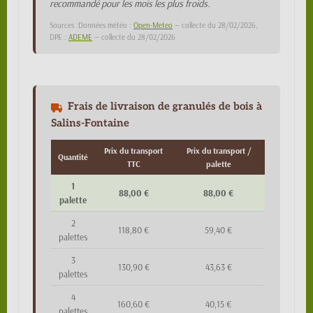
recommandé pour les mois les plus froids.
Sources :Données météo :
Open-Meteo
— collecte du 28/02/2026,
DPE :
ADEME
— collecte du 28/02/2026
Frais de livraison de granulés de bois à
Salins-Fontaine
Prix du transport
Prix du transport /
Quantité
TTC
palette
1
88,00 €
88,00 €
palette
2
118,80 €
59,40 €
palettes
3
130,90 €
43,63 €
palettes
4
160,60 €
40,15 €
palettes