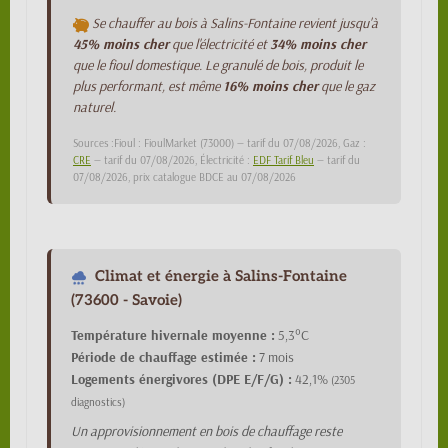
Se chauffer au bois à Salins-Fontaine revient jusqu'à
45% moins cher
que l'électricité et
34% moins cher
que le fioul domestique. Le granulé de bois, produit le
plus performant, est même
16% moins cher
que le gaz
naturel.
Sources :Fioul : FioulMarket (73000) — tarif du 07/08/2026, Gaz :
CRE
— tarif du 07/08/2026, Électricité :
EDF Tarif Bleu
— tarif du
07/08/2026, prix catalogue BDCE au 07/08/2026
Climat et énergie à Salins-Fontaine
(73600 - Savoie)
Température hivernale moyenne :
5,3°C
Période de chauffage estimée :
7 mois
Logements énergivores (DPE E/F/G) :
42,1%
(2305
diagnostics)
Un approvisionnement en bois de chauffage reste