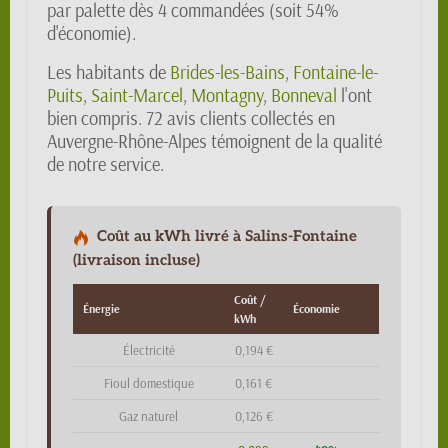
par palette dès 4 commandées (soit 54%
d'économie).
Les habitants de
Brides-les-Bains
,
Fontaine-le-
Puits
,
Saint-Marcel
,
Montagny
,
Bonneval
l'ont
bien compris. 72 avis clients collectés en
Auvergne-Rhône-Alpes témoignent de la qualité
de notre service.
Coût au kWh livré à Salins-Fontaine
(livraison incluse)
Coût /
Énergie
Économie
kWh
Électricité
0,194 €
Fioul domestique
0,161 €
Gaz naturel
0,126 €