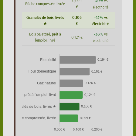
-49%
0,099
vs
Bûche compressée, livrée
€
électricité
-45%
Granulés de bois, livrés
0,106
vs
★
€
électricité
-36%
Bois palettisé, prêt à
vs
0,124 €
l'emploi, livré
électricité