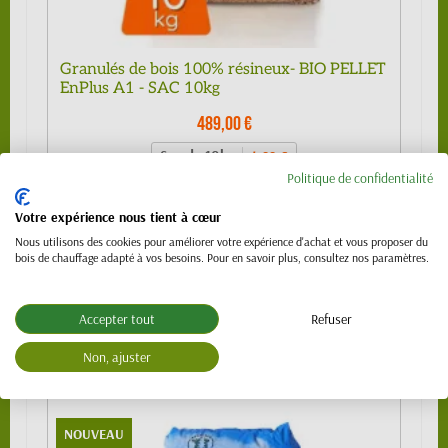
Granulés de bois 100% résineux- BIO PELLET
EnPlus A1 - SAC 10kg
489,00 €
Sac de 10kg
4,99 €
Politique de confidentialité
1/4 de palette (24 sacs)
109,00 €
Votre expérience nous tient à cœur
1/2 palette 480kg (48 sacs) - SPECIAL
219,00 €
VL (PTAC 3.5t)
Nous utilisons des cookies pour améliorer votre expérience d'achat et vous proposer du
bois de chauffage adapté à vos besoins. Pour en savoir plus, consultez nos paramètres.
Palette 990 kg (99 sacs)
439,00 €
Palette 1120 kg (112 sacs)
489,00 €
Accepter tout
Refuser
Non, ajuster
NOUVEAU