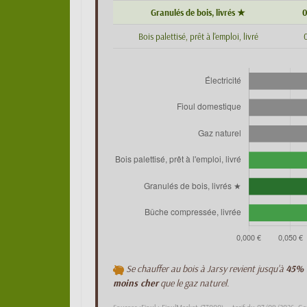
Granulés de bois, livrés ★
0
Bois palettisé, prêt à l'emploi, livré
0
Se chauffer au bois à Jarsy revient jusqu'à
45% 
moins cher
que le gaz naturel.