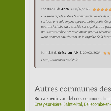
Christian D
de
Arith
, le
08/12/2025
Livraison rapide suite à la commande. Pellets de qua
surtout, un seul remplissage pour notre poêle. Ce qu
du transfert des sacs stockés sur la palette au gar
nous avons refusé car nous avons pu tout récupérer a
Nous sommes satisfaisant de la rapidité de la livra
Patrick B
de
Grésy-sur-Aix
, le
20/02/2024
Extra, Totalement satisfait !
Autres communes dess
Bon à savoir :
au-delà des communes limit
Grésy-sur-Isère
,
Saint-Vital
,
Bellecombe-en