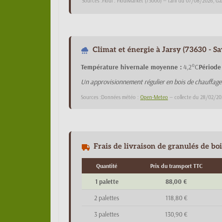
Sources :Fioul : FioulMarket (73000) — tarif du 07/08/2026, Ga
Climat et énergie à Jarsy (73630 - Sa
Température hivernale moyenne :
4,2°C
Période
Un approvisionnement régulier en bois de chauffa
Sources :Données météo :
Open-Meteo
— collecte du 28/02/20
Frais de livraison de granulés de boi
Quantité
Prix du transport TTC
1 palette
88,00 €
2 palettes
118,80 €
3 palettes
130,90 €