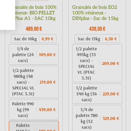
Granulés de bois 100%
Granulés de bois EO2
résineux- BIO PELLET
100% résineux -
EnPlus A1 - SAC 10kg
DINplus - Sac de 15kg
489,00 €
439,00 €
Sac de 10kg
Sac de 15kg
4,99 €
6,50 €
1/4 de
1/2 palette
palette (24
495kg (33
109,00 €
sacs)
sacs) -
209,00 €
SPECIAL
1/2 palette
VL (PTAC
480kg (48
3.5t)
sacs) -
219,00 €
SPECIAL VL
1/2 palette
(PTAC 3.5t)
540 kg (36
229,00 €
sacs)
Palette 990
kg (99
3/4 de
439,00 €
sacs)
palette 780
329,00 €
kg (52
Palette
sacs)