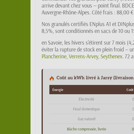
arrive devant chez vous — point final. BDCE
Auvergne-Rhône-Alpes. Côté frais : 88,00 €
Nos granulés certifiés ENplus A1 et DINplu
8,5%, sont conditionnés en sacs de 10 ou 1
en Savoie, les hivers s'étirent sur 7 mois
éviter la rupture de stock en plein froid — 
Plancherine
,
Verrens-Arvey
,
Seythenex
. 72 
Coût au kWh livré à Jarsy (livraison
Énergie
Coût
Électricité
0
Fioul domestique
0
Gaz naturel
0
Bûche compressée, livrée
0