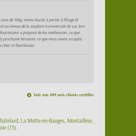
ceux de 10kg, moins lourds à porter à l'étage et
até au niveau de la soudure transversale du sac lors
 fournisseur a proposé de les rembourser, ce que
 la prochaine livraison, ce que nous avons accepté.
 chez ce fournisseur.
Voir nos 499 avis clients certifiés
hâtelard
,
La Motte-en-Bauges
,
Montailleur
,
oie (73)
.