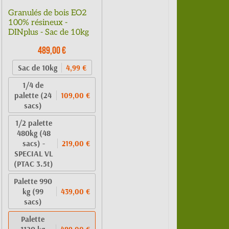
Granulés de bois EO2
100% résineux -
DINplus - Sac de 10kg
489,00 €
Sac de 10kg
4,99 €
1/4 de
palette (24
109,00 €
sacs)
1/2 palette
480kg (48
sacs) -
219,00 €
SPECIAL VL
(PTAC 3.5t)
Palette 990
kg (99
439,00 €
sacs)
Palette