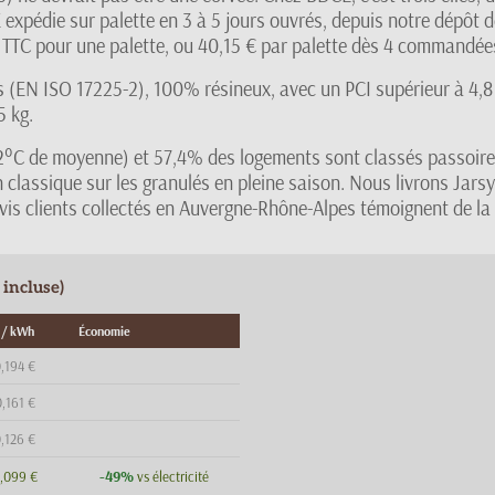
 expédie sur palette en 3 à 5 jours ouvrés, depuis notre dépôt d
 TTC pour une palette, ou 40,15 € par palette dès 4 commandée
s (EN ISO 17225-2), 100% résineux, avec un PCI supérieur à 4,8
5 kg.
 (4,2°C de moyenne) et 57,4% des logements sont classés passoir
un classique sur les granulés en pleine saison. Nous livrons Jar
avis clients collectés en Auvergne-Rhône-Alpes témoignent de la 
 incluse)
 / kWh
Économie
,194 €
,161 €
,126 €
-49%
,099 €
vs électricité