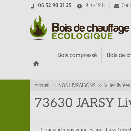
06 52 90 21 25
9 h - 19 h
Cont
Bois compressé
Bois de c
Accueil
NOS LIVRAISONS
Villes livrée
73630 JARSY Liv
Commander vos granulés pour Jarsy (73630) n