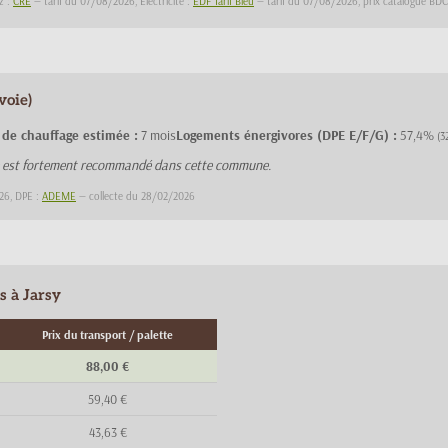
z :
CRE
— tarif du 07/08/2026, Électricité :
EDF Tarif Bleu
— tarif du 07/08/2026, prix catalogue B
voie)
 de chauffage estimée :
7 mois
Logements énergivores (DPE E/F/G) :
57,4%
(3
ge est fortement recommandé dans cette commune.
26, DPE :
ADEME
— collecte du 28/02/2026
s à Jarsy
Prix du transport / palette
88,00 €
59,40 €
43,63 €