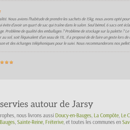
lité. Nous avions l'habitude de prendre les sachets de 15kg, nous avons opté pour 
i évite d'avoir un quart de sac qui traîne dans le salon. Seul bémol, 6 sacs ont écl
age. Problème de qualité des emballages ? Problème de stockage sur la palette ? Le
u sol, soit l'équivalent d'un seau de 11L. Il a proposé de de faire un geste lors de
ison et des échanges téléphoniques pour le suivi. Nous recommanderons nos pellets
ervies autour de Jarsy
rophes, nous livrons aussi
Doucy-en-Bauges
,
La Compôte
,
Le C
-Bauges
,
Sainte-Reine
,
Fréterive
, et toutes les communes en
Sav