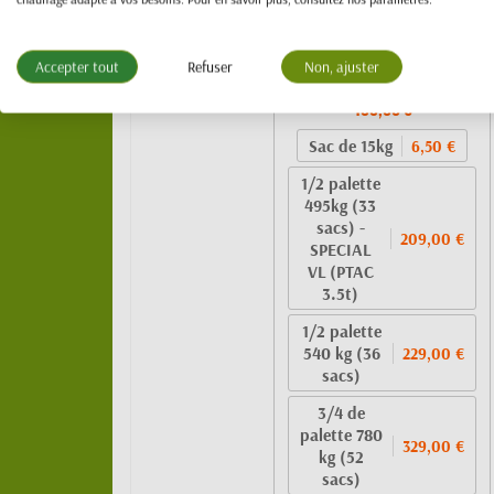
Granulés de bois 100%
résineux- BIO PELLET
Accepter tout
Refuser
Non, ajuster
EnPlus A1 - SAC 15kg
439,00 €
Sac de 15kg
6,50 €
1/2 palette
495kg (33
sacs) -
209,00 €
SPECIAL
VL (PTAC
3.5t)
1/2 palette
540 kg (36
229,00 €
sacs)
3/4 de
palette 780
329,00 €
kg (52
sacs)