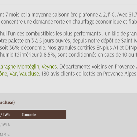
ent 7 mois et la moyenne saisonnière plafonne à 2,1°C. Avec 61
t concentre une demande forte en chauffage économique et fiab
hui l'un des combustibles les plus performants : un kilo de gra
tre palette en 3 à 5 jours ouvrés, depuis notre dépôt de Saint-
soit 36% d'économie. Nos granulés certifiés ENplus A1 et DINp
humidité inférieur à 8,5%, sont conditionnés en sacs de 10 ou 1
Laragne-Montéglin
,
Veynes
. Départements voisins en Provence-
ône
,
Var
,
Vaucluse
. 180 avis clients collectés en Provence-Alpe
ncluse)
 / kWh
Économie
,194 €
0,171 €