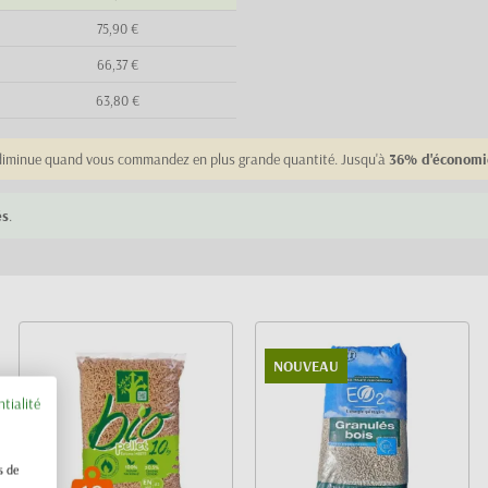
75,90 €
66,37 €
63,80 €
e diminue quand vous commandez en plus grande quantité. Jusqu'à
36% d'économi
és
.
NOUVEAU
ntialité
s de