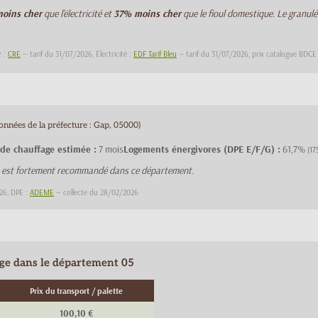
oins cher
que l'électricité et
37% moins cher
que le fioul domestique. Le granulé
z :
CRE
— tarif du 31/07/2026, Électricité :
EDF Tarif Bleu
— tarif du 31/07/2026, prix catalogue BDC
onnées de la préfecture : Gap, 05000)
 de chauffage estimée :
7 mois
Logements énergivores (DPE E/F/G) :
61,7%
(17
e est fortement recommandé dans ce département.
26, DPE :
ADEME
— collecte du 28/02/2026
age dans le département 05
Prix du transport / palette
100,10 €