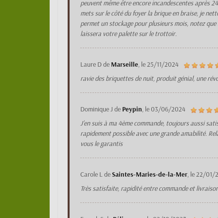
peuvent même être encore incandescentes après 24h, e
mets sur le côté du foyer la brique en braise, je net
permet un stockage pour plusieurs mois, notez que sel
laissera votre palette sur le trottoir.
Laure D
de
Marseille
, le
25/11/2024
ravie des briquettes de nuit, produit génial, une révo
Dominique J
de
Peypin
, le
03/06/2024
J’en suis à ma 4ème commande, toujours aussi satisfai
rapidement possible avec une grande amabilité. Rela
vous le garantis
Carole L
de
Saintes-Maries-de-la-Mer
, le
22/01/
Très satisfaite, rapidité entre commande et livrais