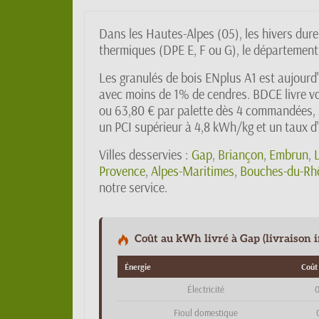
Dans les Hautes-Alpes (05), les hivers dur
thermiques (DPE E, F ou G), le départemen
Les granulés de bois ENplus A1 est aujourd'
avec moins de 1% de cendres. BDCE livre vo
ou 63,80 € par palette dès 4 commandées, 
un PCI supérieur à 4,8 kWh/kg et un taux d'
Villes desservies :
Gap
,
Briançon
,
Embrun
,
Provence
,
Alpes-Maritimes
,
Bouches-du-Rh
notre service.
Coût au kWh livré à Gap (livraison i
Énergie
Coût
Électricité
0
Fioul domestique