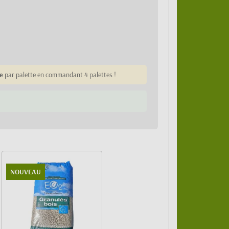
e
par palette en commandant 4 palettes !
NOUVEAU