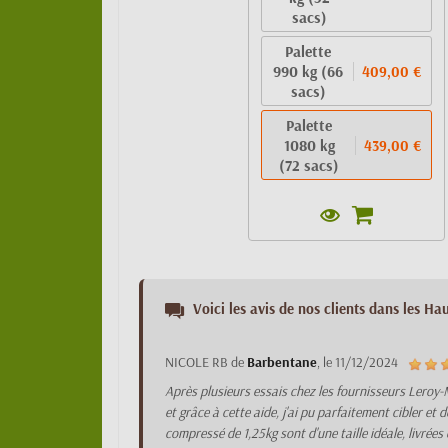
sacs)
Palette
990 kg (66
409,00 €
sacs)
Palette
1080 kg
439,00 €
(72 sacs)
Voici les avis de nos clients dans les Hau
NICOLE RB
de
Barbentane
, le
11/12/2024
Après plusieurs essais chez les fournisseurs Leroy-M.
et grâce à cette aide, j'ai pu parfaitement cibler e
compressé de 1,25kg sont d'une taille idéale, livrées