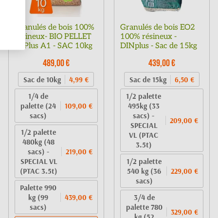
Granulés de bois 100%
Granulés de bois EO2
résineux- BIO PELLET
100% résineux -
EnPlus A1 - SAC 10kg
DINplus - Sac de 15kg
489,00 €
439,00 €
Sac de 10kg
Sac de 15kg
4,99 €
6,50 €
1/4 de
1/2 palette
palette (24
495kg (33
109,00 €
sacs)
sacs) -
209,00 €
SPECIAL
1/2 palette
VL (PTAC
480kg (48
3.5t)
sacs) -
219,00 €
SPECIAL VL
1/2 palette
(PTAC 3.5t)
540 kg (36
229,00 €
sacs)
Palette 990
kg (99
3/4 de
439,00 €
sacs)
palette 780
329,00 €
kg (52