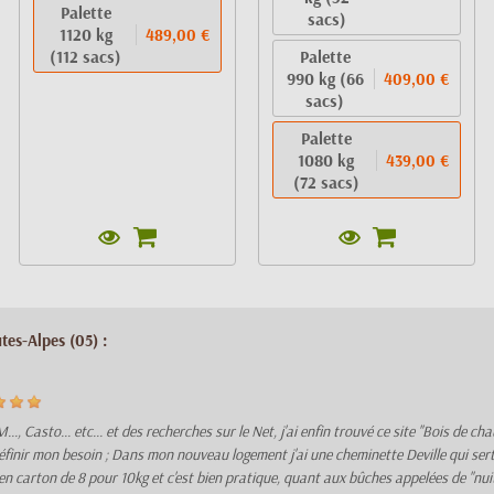
Palette
sacs)
1120 kg
489,00 €
(112 sacs)
Palette
990 kg (66
409,00 €
sacs)
Palette
1080 kg
439,00 €
(72 sacs)
tes-Alpes (05) :
.., Casto... etc... et des recherches sur le Net, j'ai enfin trouvé ce site "Bois de c
t définir mon besoin ; Dans mon nouveau logement j'ai une cheminette Deville qui se
 en carton de 8 pour 10kg et c'est bien pratique, quant aux bûches appelées de "nuit"