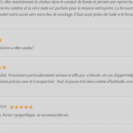
lles maintiennent la chaleur dans le conduit de fumée et permet une reprise facile 
toie les cendres et la vitre tiède est parfaite pour la mousse nettoyante. La livraiso
on votre accès vers votre lieu de stockage, il faut avoir prévu de l'aide si le livre
lution à elles seules!
t. Prestataire particulièrement sérieux et efficace, si besoin, en cas d’appel télép
tion précise avec le transporteur. Tout se passe très bien comme d’habitude, vous 
2024
on, livreur sympathique. Je recommanderais.