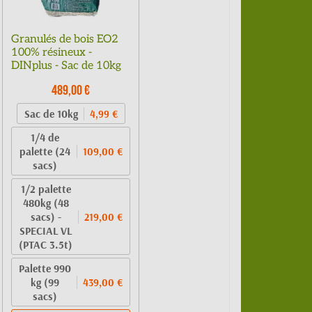
Granulés de bois EO2
100% résineux -
DINplus - Sac de 10kg
489,00 €
Sac de 10kg
4,99 €
1/4 de
palette (24
109,00 €
sacs)
1/2 palette
480kg (48
sacs) -
219,00 €
SPECIAL VL
(PTAC 3.5t)
Palette 990
kg (99
439,00 €
sacs)