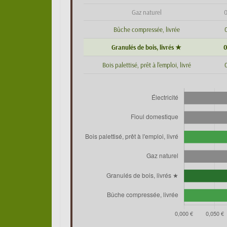
Gaz naturel
0
Bûche compressée, livrée
0
Granulés de bois, livrés ★
0
Bois palettisé, prêt à l'emploi, livré