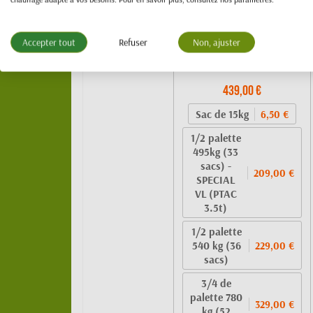
Granulés de bois 100%
Accepter tout
Refuser
Non, ajuster
résineux- BIO PELLET
EnPlus A1 - SAC 15kg
439,00 €
Sac de 15kg
6,50 €
1/2 palette
495kg (33
sacs) -
209,00 €
SPECIAL
VL (PTAC
3.5t)
1/2 palette
540 kg (36
229,00 €
sacs)
3/4 de
palette 780
329,00 €
kg (52