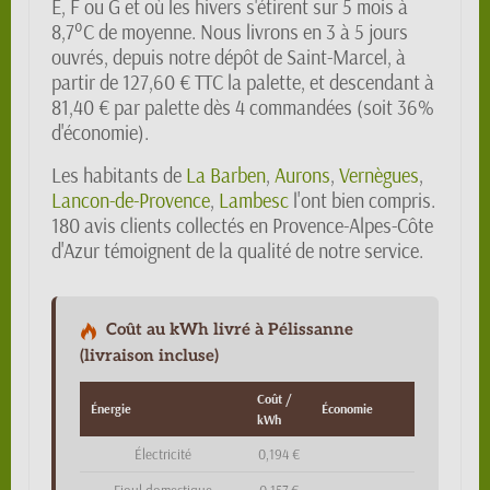
E, F ou G et où les hivers s'étirent sur 5 mois à
8,7°C de moyenne. Nous livrons en 3 à 5 jours
ouvrés, depuis notre dépôt de Saint-Marcel, à
partir de 127,60 € TTC la palette, et descendant à
81,40 € par palette dès 4 commandées (soit 36%
d'économie).
Les habitants de
La Barben
,
Aurons
,
Vernègues
,
Lancon-de-Provence
,
Lambesc
l'ont bien compris.
180 avis clients collectés en Provence-Alpes-Côte
d'Azur témoignent de la qualité de notre service.
Coût au kWh livré à Pélissanne
(livraison incluse)
Coût /
Énergie
Économie
kWh
Électricité
0,194 €