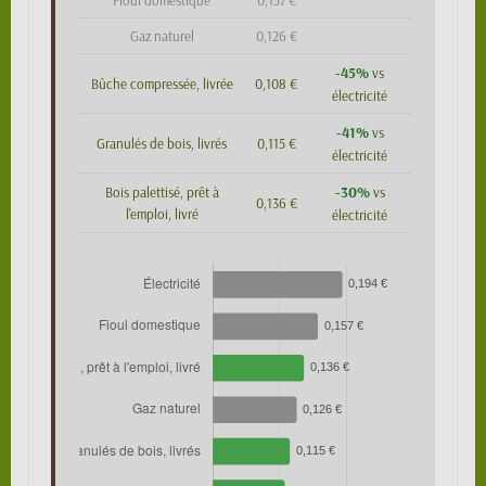
Fioul domestique
0,157 €
Gaz naturel
0,126 €
-45%
vs
Bûche compressée, livrée
0,108 €
électricité
-41%
vs
Granulés de bois, livrés
0,115 €
électricité
-30%
Bois palettisé, prêt à
vs
0,136 €
l'emploi, livré
électricité