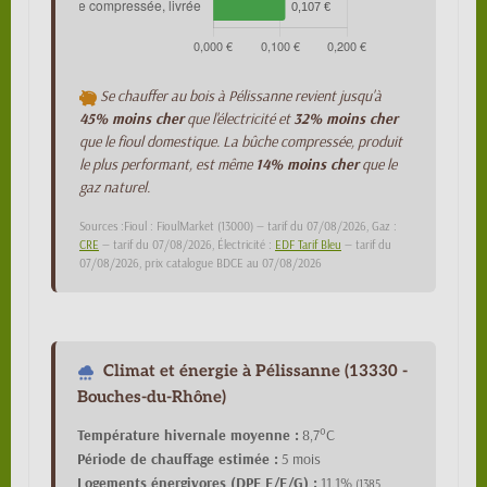
Se chauffer au bois à Pélissanne revient jusqu'à
45% moins cher
que l'électricité et
32% moins cher
que le fioul domestique. La bûche compressée, produit
le plus performant, est même
14% moins cher
que le
gaz naturel.
Sources :Fioul : FioulMarket (13000) — tarif du 07/08/2026, Gaz :
CRE
— tarif du 07/08/2026, Électricité :
EDF Tarif Bleu
— tarif du
07/08/2026, prix catalogue BDCE au 07/08/2026
Climat et énergie à Pélissanne (13330 -
Bouches-du-Rhône)
Température hivernale moyenne :
8,7°C
Période de chauffage estimée :
5 mois
Logements énergivores (DPE E/F/G) :
11,1%
(1385