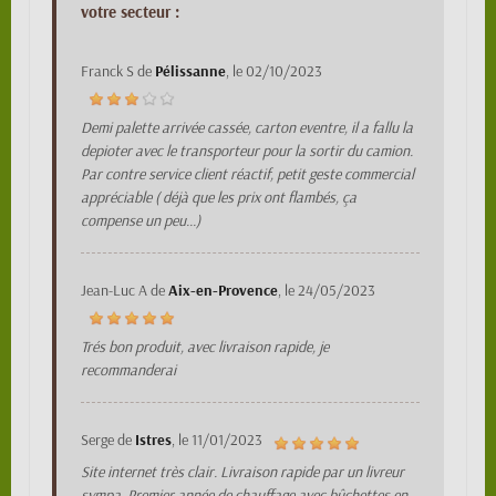
votre secteur :
Franck S
de
Pélissanne
, le
02/10/2023
Demi palette arrivée cassée, carton eventre, il a fallu la
depioter avec le transporteur pour la sortir du camion.
Par contre service client réactif, petit geste commercial
appréciable ( déjà que les prix ont flambés, ça
compense un peu...)
Jean-Luc A
de
Aix-en-Provence
, le
24/05/2023
Trés bon produit, avec livraison rapide, je
recommanderai
Serge
de
Istres
, le
11/01/2023
Site internet très clair. Livraison rapide par un livreur
sympa. Premier année de chauffage avec bûchettes en