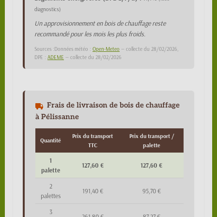
diagnostics)
Un approvisionnement en bois de chauffage reste
recommandé pour les mois les plus froids.
Sources :Données météo :
Open-Meteo
— collecte du 28/02/2026,
DPE :
ADEME
— collecte du 28/02/2026
Frais de livraison de bois de chauffage
à Pélissanne
Prix du transport
Prix du transport /
Quantité
TTC
palette
1
127,60 €
127,60 €
palette
2
191,40 €
95,70 €
palettes
3
261,80 €
87,27 €