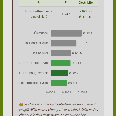
★
€
électricité
-36%
Bois palettisé, prêt à
vs
0,124 €
l'emploi, livré
électricité
Se chauffer au bois à Sainte-Hélène-du-Lac revient
jusqu'à
45% moins cher
que l'électricité et
34% moins
cher
que le fioul domestique. Le granulé de bois,