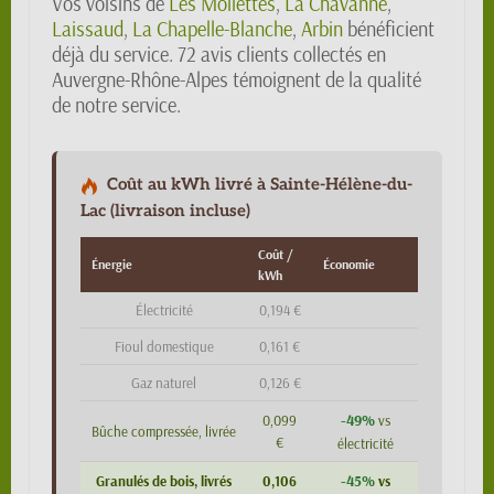
Vos voisins de
Les Mollettes
,
La Chavanne
,
Laissaud
,
La Chapelle-Blanche
,
Arbin
bénéficient
déjà du service. 72 avis clients collectés en
Auvergne-Rhône-Alpes témoignent de la qualité
de notre service.
Coût au kWh livré à Sainte-Hélène-du-
Lac (livraison incluse)
Coût /
Énergie
Économie
kWh
Électricité
0,194 €
Fioul domestique
0,161 €
Gaz naturel
0,126 €
-49%
0,099
vs
Bûche compressée, livrée
€
électricité
-45%
Granulés de bois, livrés
0,106
vs