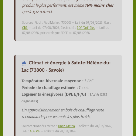
produit le plus performant, est même
16% moins cher
que le gaz naturel.
Sources :Fioul : FioulMarket (73000) — tarif du 07/08/2026, Gaz :
CRE
— tarif du 07/08/2026, Électricité :
EDF Tarif Bleu
— tarif du
07/08/2026, prix catalogue BDCE au 07/08/2026
Climat et énergie à Sainte-Hélène-du-
Lac (73800 - Savoie)
Température hivernale moyenne :
5,8°C
Période de chauffage estimée :
7 mois
Logements énergivores (DPE E/F/G) :
17,7%
(3373
diagnostics)
Un approvisionnement en bois de chauffage reste
recommandé pour les mois les plus froids.
Sources :Données météo :
Open-Meteo
— collecte du 28/02/2026,
DPE :
ADEME
— collecte du 28/02/2026