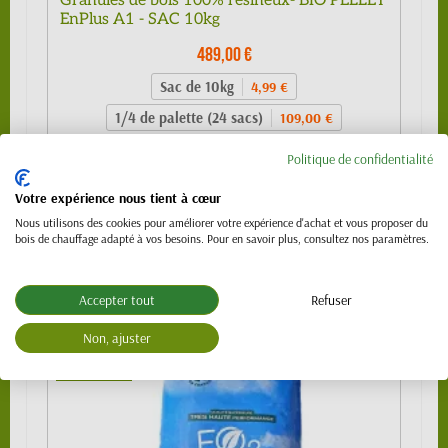
Granulés de bois 100% résineux- BIO PELLET
EnPlus A1 - SAC 10kg
489,00 €
Sac de 10kg
4,99 €
1/4 de palette (24 sacs)
109,00 €
1/2 palette 480kg (48 sacs) - SPECIAL
219,00 €
Politique de confidentialité
VL (PTAC 3.5t)
Votre expérience nous tient à cœur
Palette 990 kg (99 sacs)
439,00 €
Nous utilisons des cookies pour améliorer votre expérience d'achat et vous proposer du
Palette 1120 kg (112 sacs)
489,00 €
bois de chauffage adapté à vos besoins. Pour en savoir plus, consultez nos paramètres.
Accepter tout
Refuser
Non, ajuster
NOUVEAU