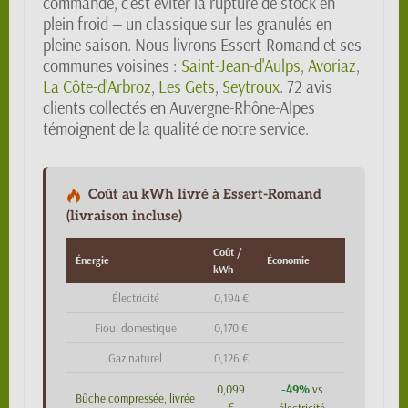
commande, c'est éviter la rupture de stock en
plein froid — un classique sur les granulés en
pleine saison. Nous livrons Essert-Romand et ses
communes voisines :
Saint-Jean-d'Aulps
,
Avoriaz
,
La Côte-d'Arbroz
,
Les Gets
,
Seytroux
. 72 avis
clients collectés en Auvergne-Rhône-Alpes
témoignent de la qualité de notre service.
Coût au kWh livré à Essert-Romand
(livraison incluse)
Coût /
Énergie
Économie
kWh
Électricité
0,194 €
Fioul domestique
0,170 €
Gaz naturel
0,126 €
-49%
0,099
vs
Bûche compressée, livrée
€