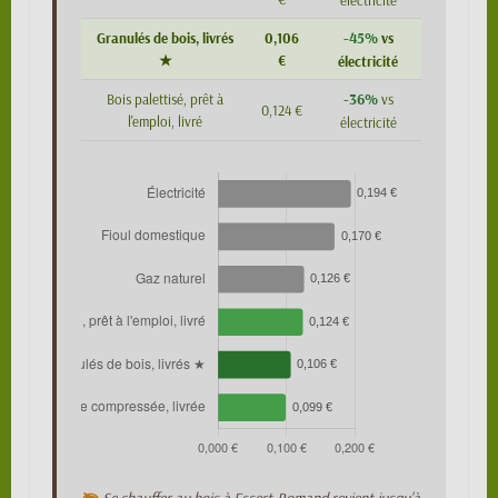
électricité
-45%
Granulés de bois, livrés
0,106
vs
★
€
électricité
-36%
Bois palettisé, prêt à
vs
0,124 €
l'emploi, livré
électricité