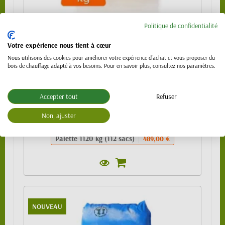
Granulés de bois 100% résineux- BIO PELLET
Politique de confidentialité
EnPlus A1 - SAC 10kg
Votre expérience nous tient à cœur
489,00 €
Nous utilisons des cookies pour améliorer votre expérience d'achat et vous proposer du
bois de chauffage adapté à vos besoins. Pour en savoir plus, consultez nos paramètres.
Sac de 10kg
4,99 €
1/4 de palette (24 sacs)
109,00 €
Accepter tout
Refuser
1/2 palette 480kg (48 sacs) - SPECIAL
219,00 €
VL (PTAC 3.5t)
Non, ajuster
Palette 990 kg (99 sacs)
439,00 €
Palette 1120 kg (112 sacs)
489,00 €
NOUVEAU