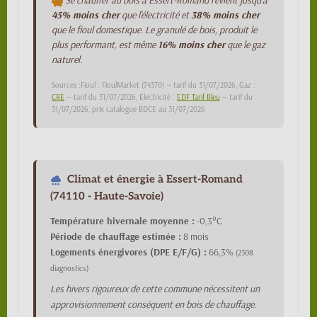
Se chauffer au bois à Essert-Romand revient jusqu'à
45% moins cher
que l'électricité et
38% moins cher
que le fioul domestique. Le granulé de bois, produit le
plus performant, est même
16% moins cher
que le gaz
naturel.
Sources :Fioul : FioulMarket (74370) — tarif du 31/07/2026, Gaz :
CRE
— tarif du 31/07/2026, Électricité :
EDF Tarif Bleu
— tarif du
31/07/2026, prix catalogue BDCE au 31/07/2026
Climat et énergie à Essert-Romand
(74110 - Haute-Savoie)
Température hivernale moyenne :
-0,3°C
Période de chauffage estimée :
8 mois
Logements énergivores (DPE E/F/G) :
66,3%
(2308
diagnostics)
Les hivers rigoureux de cette commune nécessitent un
approvisionnement conséquent en bois de chauffage.