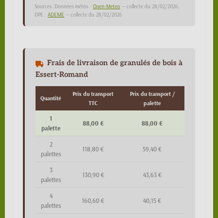
Sources :Données météo :
Open-Meteo
— collecte du 28/02/2026,
DPE :
ADEME
— collecte du 28/02/2026
Frais de livraison de granulés de bois à
Essert-Romand
Prix du transport
Prix du transport /
Quantité
TTC
palette
1
88,00 €
88,00 €
palette
2
118,80 €
59,40 €
palettes
3
130,90 €
43,63 €
palettes
4
160,60 €
40,15 €
palettes