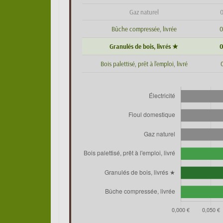
Gaz naturel
0
Bûche compressée, livrée
0
Granulés de bois, livrés ★
0
Bois palettisé, prêt à l'emploi, livré
0