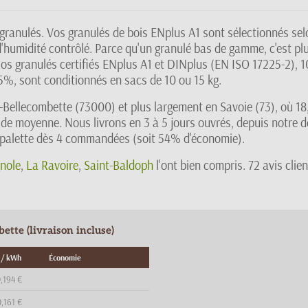
granulés. Vos granulés de bois ENplus A1 sont sélectionnés selon
'humidité contrôlé. Parce qu'un granulé bas de gamme, c'est plu
. Nos granulés certifiés ENplus A1 et DINplus (EN ISO 17225-2), 
5%, sont conditionnés en sacs de 10 ou 15 kg.
-Bellecombette (73000) et plus largement en Savoie (73), où 1
C de moyenne. Nous livrons en 3 à 5 jours ouvrés, depuis notre 
r palette dès 4 commandées (soit 54% d'économie).
nole
,
La Ravoire
,
Saint-Baldoph
l'ont bien compris. 72 avis cli
tte (livraison incluse)
 / kWh
Économie
,194 €
,161 €