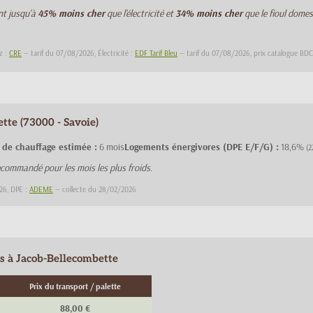
nt jusqu'à
45% moins cher
que l'électricité et
34% moins cher
que le fioul domes
z :
CRE
— tarif du 07/08/2026, Électricité :
EDF Tarif Bleu
— tarif du 07/08/2026, prix catalogue B
tte (73000 - Savoie)
 de chauffage estimée :
6 mois
Logements énergivores (DPE E/F/G) :
18,6%
(2
commandé pour les mois les plus froids.
26, DPE :
ADEME
— collecte du 28/02/2026
is à Jacob-Bellecombette
Prix du transport / palette
88,00 €