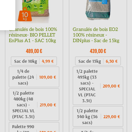
Granulés de bois 100%
Granulés de bois EO2
résineux- BIO PELLET
100% résineux -
EnPlus A1 - SAC 10kg
DINplus - Sac de 15kg
489,00 €
439,00 €
Sac de 10kg
Sac de 15kg
4,99 €
6,50 €
1/4 de
1/2 palette
palette (24
495kg (33
109,00 €
sacs)
sacs) -
209,00 €
SPECIAL
1/2 palette
VL (PTAC
480kg (48
3.5t)
sacs) -
219,00 €
SPECIAL VL
1/2 palette
(PTAC 3.5t)
540 kg (36
229,00 €
sacs)
Palette 990