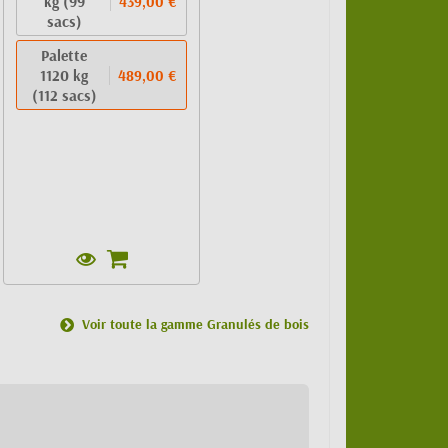
kg (99
439,00 €
sacs)
Palette
1120 kg
489,00 €
(112 sacs)
Voir toute la gamme Granulés de bois