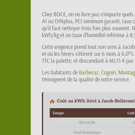
Chez BDCE, on ne livre pas n'importe quels 
A1 ou DINplus, PCI minimum garanti, taux d
qu'il faut nettoyer trois fois plus souvent
kWh/kg et un taux d'humidité inférieur à 8,
Cette exigence prend tout son sens à Jacob
et où les hivers s'étirent sur 6 mois à 6,0°
TTC la palette, et descendant à 40,15 € pa
Les habitants de
Barberaz
,
Cognin
,
Montag
témoignent de la qualité de notre service.
Coût au kWh livré à Jacob-Bellecombe
Énergie
Coût
Électricité
0
Fioul domestique
0