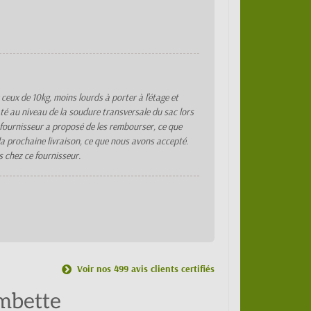
ceux de 10kg, moins lourds à porter à l'étage et
até au niveau de la soudure transversale du sac lors
 fournisseur a proposé de les rembourser, ce que
 la prochaine livraison, ce que nous avons accepté.
 chez ce fournisseur.
Voir nos 499 avis clients certifiés
mbette