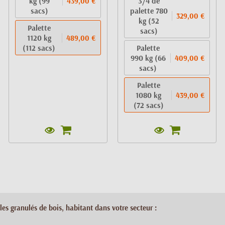
kg (99
3/4 de
439,00 €
sacs)
palette 780
329,00 €
kg (52
Palette
sacs)
1120 kg
489,00 €
(112 sacs)
Palette
990 kg (66
409,00 €
sacs)
Palette
1080 kg
439,00 €
(72 sacs)
les granulés de bois, habitant dans votre secteur :