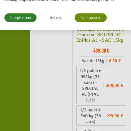
Accepter tout
Refuser
Non, ajuster
Granulés de bois 100%
résineux- BIO PELLET
EnPlus A1 - SAC 15kg
439,00 €
Sac de 15kg
6,50 €
1/2 palette
495kg (33
sacs) -
209,00 €
SPECIAL
VL (PTAC
3.5t)
1/2 palette
540 kg (36
229,00 €
sacs)