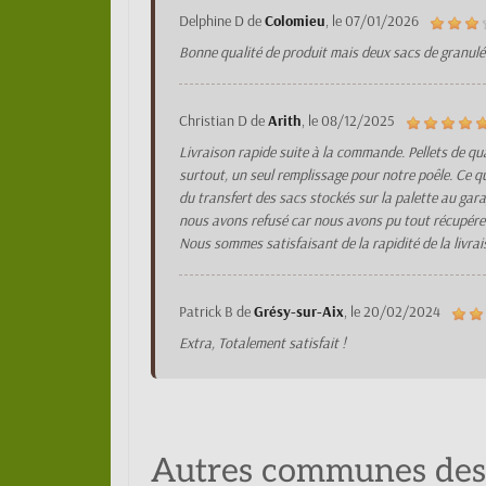
Delphine D
de
Colomieu
, le
07/01/2026
Bonne qualité de produit mais deux sacs de granulés
Christian D
de
Arith
, le
08/12/2025
Livraison rapide suite à la commande. Pellets de qua
surtout, un seul remplissage pour notre poêle. Ce qu
du transfert des sacs stockés sur la palette au gar
nous avons refusé car nous avons pu tout récupérer a
Nous sommes satisfaisant de la rapidité de la livra
Patrick B
de
Grésy-sur-Aix
, le
20/02/2024
Extra, Totalement satisfait !
Autres communes dess