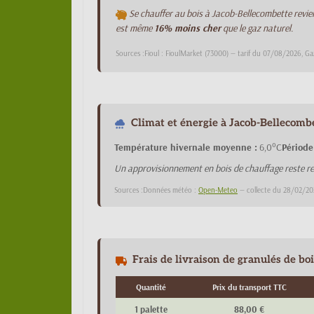
Se chauffer au bois à Jacob-Bellecombette revie
est même
16% moins cher
que le gaz naturel.
Sources :Fioul : FioulMarket (73000) — tarif du 07/08/2026, Ga
Climat et énergie à Jacob-Bellecombe
Température hivernale moyenne :
6,0°C
Période
Un approvisionnement en bois de chauffage reste re
Sources :Données météo :
Open-Meteo
— collecte du 28/02/20
Frais de livraison de granulés de bo
Quantité
Prix du transport TTC
1 palette
88,00 €