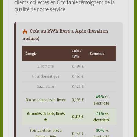
clients collectés en Occitanie témoignent de la
qualité de notre service.
Coût au kWh livré à Agde (livraison
incluse)
Coût /
Énergie
Économie
kWh
Électricité
0,194 €
Fioul domestique
0,167 €
Gaz naturel
0,126 €
-45%
vs
Bûche compressée, livrée
0,108 €
électricité
-41%
Granulés de bois, livrés
vs
0,115 €
★
électricité
-30%
Bois palettisé, prêt à
vs
0,136 €
l'emploi, livré
électricité