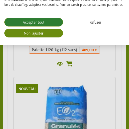
bois de chauffage adapté à vos besoins. Pour en savoir plus, consultez nos paramètres.
Sac de 10kg
4,99 €
1/4 de palette (24 sacs)
109,00 €
Accepter tout
Refuser
1/2 palette 480kg (48 sacs) - SPECIAL
219,00 €
VL (PTAC 3.5t)
Non, ajuster
Palette 990 kg (99 sacs)
439,00 €
Palette 1120 kg (112 sacs)
489,00 €
NOUVEAU