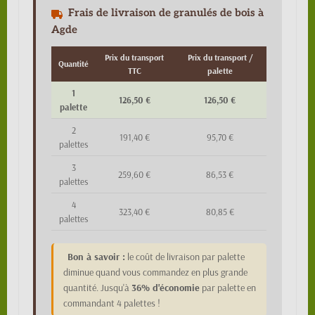
Frais de livraison de granulés de bois à
Agde
Prix du transport
Prix du transport /
Quantité
TTC
palette
1
126,50 €
126,50 €
palette
2
191,40 €
95,70 €
palettes
3
259,60 €
86,53 €
palettes
4
323,40 €
80,85 €
palettes
Bon à savoir :
le coût de livraison par palette
diminue quand vous commandez en plus grande
quantité. Jusqu'à
36% d'économie
par palette en
commandant 4 palettes !