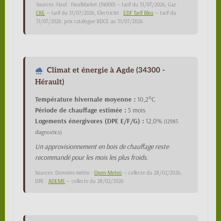
Sources :Fioul : FioulMarket (34000) — tarif du 31/07/2026, Gaz :
CRE
— tarif du 31/07/2026, Électricité :
EDF Tarif Bleu
— tarif du
31/07/2026, prix catalogue BDCE au 31/07/2026
Climat et énergie à Agde (34300 -
Hérault)
Température hivernale moyenne :
10,2°C
Période de chauffage estimée :
5 mois
Logements énergivores (DPE E/F/G) :
12,0%
(12985
diagnostics)
Un approvisionnement en bois de chauffage reste
recommandé pour les mois les plus froids.
Sources :Données météo :
Open-Meteo
— collecte du 28/02/2026,
DPE :
ADEME
— collecte du 28/02/2026