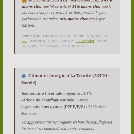
Se chauffer au bois à La Trinité revient jusqu'à
45%
moins cher
que l'électricité et
34% moins cher
que le
fioul domestique. Le granulé de bois, produit le plus
performant, est même
16% moins cher
que le gaz
naturel.
Sources :Fioul : FioulMarket (73000) — tarif du 07/08/2026, Gaz :
CRE
— tarif du 07/08/2026, Électricité :
EDF Tarif Bleu
— tarif du
07/08/2026, prix catalogue BDCE au 07/08/2026
Climat et énergie à La Trinité (73110 -
Savoie)
Température hivernale moyenne :
2,3°C
Période de chauffage estimée :
7 mois
Logements énergivores (DPE E/F/G) :
31,4%
(1589
diagnostics)
Un approvisionnement régulier en bois de chauffage est
fortement recommandé dans cette commune.