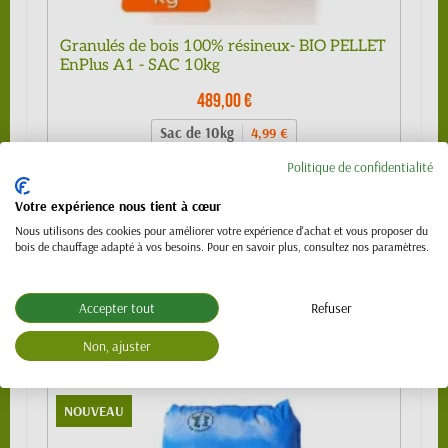
Granulés de bois 100% résineux- BIO PELLET
EnPlus A1 - SAC 10kg
489,00 €
Sac de 10kg
4,99 €
1/4 de palette (24 sacs)
109,00 €
Politique de confidentialité
1/2 palette 480kg (48 sacs) - SPECIAL
219,00 €
Votre expérience nous tient à cœur
VL (PTAC 3.5t)
Nous utilisons des cookies pour améliorer votre expérience d'achat et vous proposer du
Palette 990 kg (99 sacs)
439,00 €
bois de chauffage adapté à vos besoins. Pour en savoir plus, consultez nos paramètres.
Palette 1120 kg (112 sacs)
489,00 €
Accepter tout
Refuser
Non, ajuster
NOUVEAU