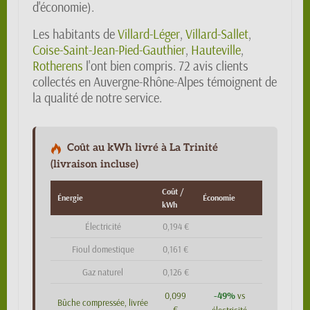
d'économie).
Les habitants de
Villard-Léger
,
Villard-Sallet
,
Coise-Saint-Jean-Pied-Gauthier
,
Hauteville
,
Rotherens
l'ont bien compris. 72 avis clients
collectés en Auvergne-Rhône-Alpes témoignent de
la qualité de notre service.
Coût au kWh livré à La Trinité
(livraison incluse)
Coût /
Énergie
Économie
kWh
Électricité
0,194 €
Fioul domestique
0,161 €
Gaz naturel
0,126 €
-49%
0,099
vs
Bûche compressée, livrée
€