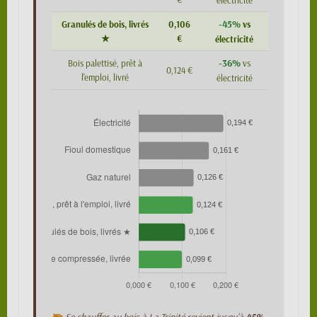
électricité
-45%
Granulés de bois, livrés
0,106
vs
★
€
électricité
-36%
Bois palettisé, prêt à
vs
0,124 €
l'emploi, livré
électricité