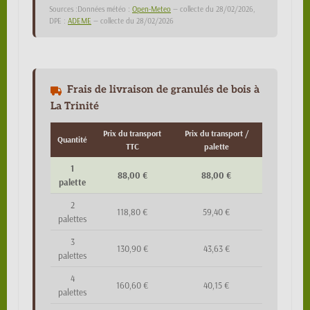
Sources :Données météo :
Open-Meteo
— collecte du 28/02/2026,
DPE :
ADEME
— collecte du 28/02/2026
Frais de livraison de granulés de bois à
La Trinité
Prix du transport
Prix du transport /
Quantité
TTC
palette
1
88,00 €
88,00 €
palette
2
118,80 €
59,40 €
palettes
3
130,90 €
43,63 €
palettes
4
160,60 €
40,15 €
palettes