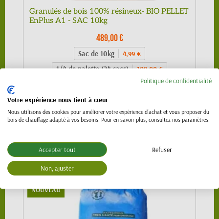
Granulés de bois 100% résineux- BIO PELLET
EnPlus A1 - SAC 10kg
489,00 €
Sac de 10kg
4,99 €
1/4 de palette (24 sacs)
109,00 €
Politique de confidentialité
1/2 palette 480kg (48 sacs) - SPECIAL
219,00 €
VL (PTAC 3.5t)
Votre expérience nous tient à cœur
Palette 990 kg (99 sacs)
439,00 €
Nous utilisons des cookies pour améliorer votre expérience d'achat et vous proposer du
bois de chauffage adapté à vos besoins. Pour en savoir plus, consultez nos paramètres.
Palette 1120 kg (112 sacs)
489,00 €
Accepter tout
Refuser
Non, ajuster
NOUVEAU