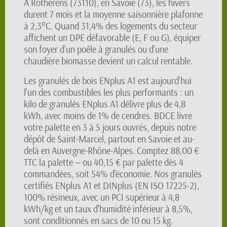
À Rotherens (73110), en Savoie (73), les hivers
durent 7 mois et la moyenne saisonnière plafonne
à 2,3°C. Quand 31,4% des logements du secteur
affichent un DPE défavorable (E, F ou G), équiper
son foyer d'un poêle à granulés ou d'une
chaudière biomasse devient un calcul rentable.
Les granulés de bois ENplus A1 est aujourd'hui
l'un des combustibles les plus performants : un
kilo de granulés ENplus A1 délivre plus de 4,8
kWh, avec moins de 1% de cendres. BDCE livre
votre palette en 3 à 5 jours ouvrés, depuis notre
dépôt de Saint-Marcel, partout en Savoie et au-
delà en Auvergne-Rhône-Alpes. Comptez 88,00 €
TTC la palette — ou 40,15 € par palette dès 4
commandées, soit 54% d'économie. Nos granulés
certifiés ENplus A1 et DINplus (EN ISO 17225-2),
100% résineux, avec un PCI supérieur à 4,8
kWh/kg et un taux d'humidité inférieur à 8,5%,
sont conditionnés en sacs de 10 ou 15 kg.