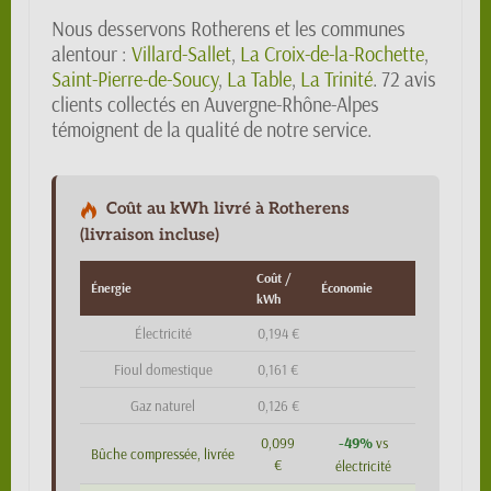
Nous desservons Rotherens et les communes
alentour :
Villard-Sallet
,
La Croix-de-la-Rochette
,
Saint-Pierre-de-Soucy
,
La Table
,
La Trinité
. 72 avis
clients collectés en Auvergne-Rhône-Alpes
témoignent de la qualité de notre service.
Coût au kWh livré à Rotherens
(livraison incluse)
Coût /
Énergie
Économie
kWh
Électricité
0,194 €
Fioul domestique
0,161 €
Gaz naturel
0,126 €
-49%
0,099
vs
Bûche compressée, livrée
€
électricité