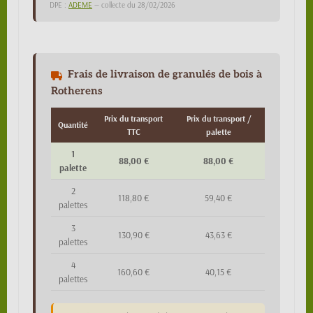
DPE :
ADEME
— collecte du 28/02/2026
Frais de livraison de granulés de bois à
Rotherens
Prix du transport
Prix du transport /
Quantité
TTC
palette
1
88,00 €
88,00 €
palette
2
118,80 €
59,40 €
palettes
3
130,90 €
43,63 €
palettes
4
160,60 €
40,15 €
palettes