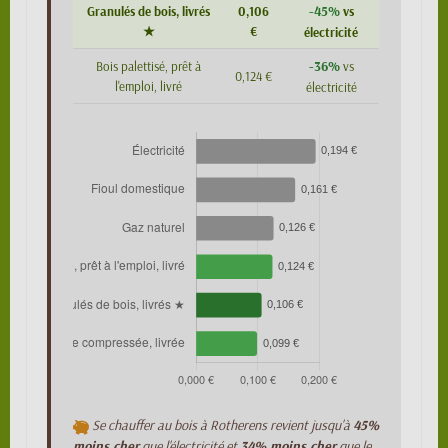
-45%
Granulés de bois, livrés
0,106
vs
★
€
électricité
-36%
Bois palettisé, prêt à
vs
0,124 €
l'emploi, livré
électricité
Se chauffer au bois à Rotherens revient jusqu'à
45%
moins cher
que l'électricité et
34% moins cher
que le