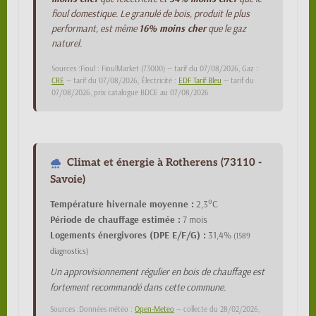
fioul domestique. Le granulé de bois, produit le plus
performant, est même
16% moins cher
que le gaz
naturel.
Sources :Fioul : FioulMarket (73000) — tarif du 07/08/2026, Gaz :
CRE
— tarif du 07/08/2026, Électricité :
EDF Tarif Bleu
— tarif du
07/08/2026, prix catalogue BDCE au 07/08/2026
Climat et énergie à Rotherens (73110 -
Savoie)
Température hivernale moyenne :
2,3°C
Période de chauffage estimée :
7 mois
Logements énergivores (DPE E/F/G) :
31,4%
(1589
diagnostics)
Un approvisionnement régulier en bois de chauffage est
fortement recommandé dans cette commune.
Sources :Données météo :
Open-Meteo
— collecte du 28/02/2026,