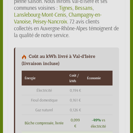
pleine saison. Nous livrons Val-d'Isère et ses
communes voisines :
Tignes
,
Bessans
,
Lanslebourg-Mont-Cenis
,
Champagny-en-
Vanoise
,
Peisey-Nancroix
. 72 avis clients
collectés en Auvergne-Rhône-Alpes témoignent de
la qualité de notre service.
Coût au kWh livré à Val-d'Isère
(livraison incluse)
Coût /
Énergie
Économie
kWh
Électricité
0,194 €
Fioul domestique
0,161 €
Gaz naturel
0,126 €
-49%
0,099
vs
Bûche compressée, livrée
€
électricité