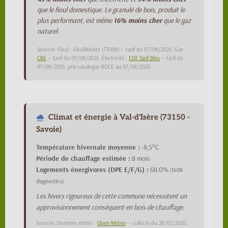
que le fioul domestique. Le granulé de bois, produit le
plus performant, est même
16% moins cher
que le gaz
naturel.
Sources :Fioul : FioulMarket (73000) — tarif du 07/08/2026, Gaz :
CRE
— tarif du 07/08/2026, Électricité :
EDF Tarif Bleu
— tarif du
07/08/2026, prix catalogue BDCE au 07/08/2026
Climat et énergie à Val-d'Isère (73150 -
Savoie)
Température hivernale moyenne :
-8,5°C
Période de chauffage estimée :
8 mois
Logements énergivores (DPE E/F/G) :
68,0%
(1608
diagnostics)
Les hivers rigoureux de cette commune nécessitent un
approvisionnement conséquent en bois de chauffage.
Sources :Données météo :
Open-Meteo
— collecte du 28/02/2026,