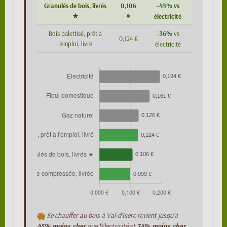
-45%
Granulés de bois, livrés
0,106
vs
★
€
électricité
-36%
Bois palettisé, prêt à
vs
0,124 €
l'emploi, livré
électricité
Se chauffer au bois à Val-d'Isère revient jusqu'à
45% moins cher
que l'électricité et
34% moins cher