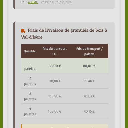
DPE :
ADEME
— collecte du 28/02/2026
Frais de livraison de granulés de bois à
Val-d'Isère
Prix du transport
Prix du transport /
Quantité
TTC
palette
1
88,00 €
88,00 €
palette
2
118,80 €
59,40 €
palettes
3
130,90 €
43,63 €
palettes
4
160,60 €
40,15 €
palettes