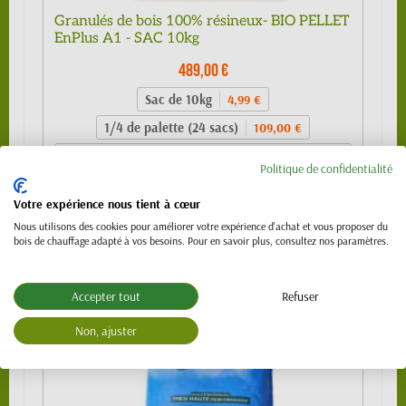
Granulés de bois 100% résineux- BIO PELLET
EnPlus A1 - SAC 10kg
489,00 €
Sac de 10kg
4,99 €
1/4 de palette (24 sacs)
109,00 €
1/2 palette 480kg (48 sacs) - SPECIAL
219,00 €
Politique de confidentialité
VL (PTAC 3.5t)
Palette 990 kg (99 sacs)
439,00 €
Votre expérience nous tient à cœur
Nous utilisons des cookies pour améliorer votre expérience d'achat et vous proposer du
Palette 1120 kg (112 sacs)
489,00 €
bois de chauffage adapté à vos besoins. Pour en savoir plus, consultez nos paramètres.
Accepter tout
Refuser
Non, ajuster
NOUVEAU