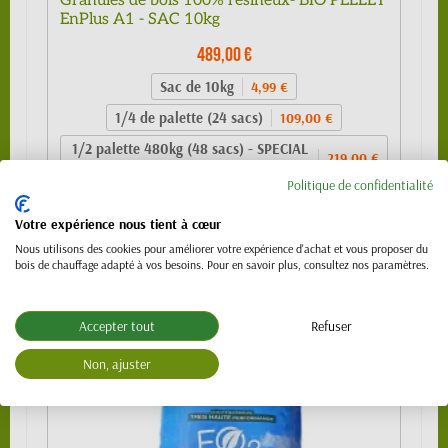
Granulés de bois 100% résineux- BIO PELLET
EnPlus A1 - SAC 10kg
489,00 €
Sac de 10kg
4,99 €
1/4 de palette (24 sacs)
109,00 €
1/2 palette 480kg (48 sacs) - SPECIAL
219,00 €
VL (PTAC 3.5t)
Politique de confidentialité
Palette 990 kg (99 sacs)
439,00 €
Votre expérience nous tient à cœur
Palette 1120 kg (112 sacs)
489,00 €
Nous utilisons des cookies pour améliorer votre expérience d'achat et vous proposer du
bois de chauffage adapté à vos besoins. Pour en savoir plus, consultez nos paramètres.
Accepter tout
Refuser
Non, ajuster
NOUVEAU