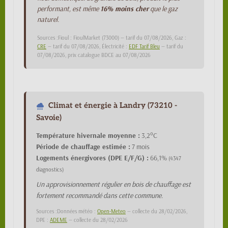
performant, est même
16% moins cher
que le gaz
naturel.
Sources :Fioul : FioulMarket (73000) — tarif du 07/08/2026, Gaz :
CRE
— tarif du 07/08/2026, Électricité :
EDF Tarif Bleu
— tarif du
07/08/2026, prix catalogue BDCE au 07/08/2026
Climat et énergie à Landry (73210 -
Savoie)
Température hivernale moyenne :
3,2°C
Période de chauffage estimée :
7 mois
Logements énergivores (DPE E/F/G) :
66,1%
(4347
diagnostics)
Un approvisionnement régulier en bois de chauffage est
fortement recommandé dans cette commune.
Sources :Données météo :
Open-Meteo
— collecte du 28/02/2026,
DPE :
ADEME
— collecte du 28/02/2026