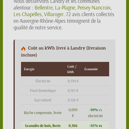
Nous desservons Landry et les communes
alentour :
Bellentre
,
La-Plagne
,
Peisey-Nancroix
,
Les Chapelles
,
Villaroger
. 72 avis clients collectés
en Auvergne-Rhône-Alpes témoignent de la
qualité de notre service.
Coût au kWh livré à Landry (livraison
incluse)
Coût /
Énergie
Économie
kWh
Électricité
0,194 €
Fioul domestique
0,161 €
Gaz naturel
0,126 €
-49%
0,099
vs
Bûche compressée, livrée
€
électricité
-45%
Granulés de bois, livrés
0,106
vs