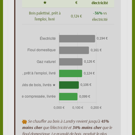
★
€
électricité
-36%
Bois palettisé, prêt à
vs
0,124 €
l'emploi, livré
électricité
Se chauffer au bois à Landry revient jusqu'à
45%
moins cher
que l'électricité et
34% moins cher
que le
fioul domestique. Le granulé de bois, produit le plus