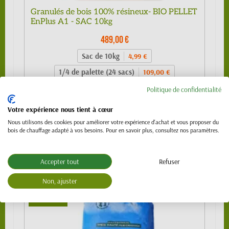
Granulés de bois 100% résineux- BIO PELLET
EnPlus A1 - SAC 10kg
489,00 €
Sac de 10kg
4,99 €
1/4 de palette (24 sacs)
109,00 €
1/2 palette 480kg (48 sacs) - SPECIAL
Politique de confidentialité
219,00 €
VL (PTAC 3.5t)
Votre expérience nous tient à cœur
Palette 990 kg (99 sacs)
439,00 €
Nous utilisons des cookies pour améliorer votre expérience d'achat et vous proposer du
Palette 1120 kg (112 sacs)
489,00 €
bois de chauffage adapté à vos besoins. Pour en savoir plus, consultez nos paramètres.
Accepter tout
Refuser
Non, ajuster
NOUVEAU