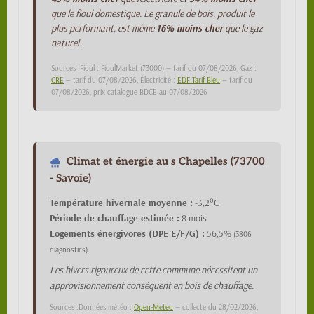
que le fioul domestique. Le granulé de bois, produit le
plus performant, est même
16% moins cher
que le gaz
naturel.
Sources :Fioul : FioulMarket (73000) — tarif du 07/08/2026, Gaz :
CRE
— tarif du 07/08/2026, Électricité :
EDF Tarif Bleu
— tarif du
07/08/2026, prix catalogue BDCE au 07/08/2026
Climat et énergie au s Chapelles (73700
- Savoie)
Température hivernale moyenne :
-3,2°C
Période de chauffage estimée :
8 mois
Logements énergivores (DPE E/F/G) :
56,5%
(3806
diagnostics)
Les hivers rigoureux de cette commune nécessitent un
approvisionnement conséquent en bois de chauffage.
Sources :Données météo :
Open-Meteo
— collecte du 28/02/2026,