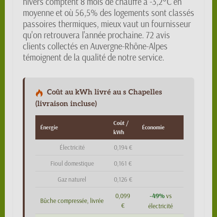
hivers comptent 8 mois de chauffe à -3,2°C en
moyenne et où 56,5% des logements sont classés
passoires thermiques, mieux vaut un fournisseur
qu'on retrouvera l'année prochaine. 72 avis
clients collectés en Auvergne-Rhône-Alpes
témoignent de la qualité de notre service.
Coût au kWh livré au s Chapelles
(livraison incluse)
Coût /
Énergie
Économie
kWh
Électricité
0,194 €
Fioul domestique
0,161 €
Gaz naturel
0,126 €
-49%
0,099
vs
Bûche compressée, livrée
€
électricité