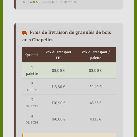
DPE :
ADEME
— collecte du 28/02/2026
Frais de livraison de granulés de bois
au s Chapelles
Prix du transport
Prix du transport /
Quantité
TTC
palette
1
88,00 €
88,00 €
palette
2
118,80 €
59,40 €
palettes
3
130,90 €
43,63 €
palettes
4
160,60 €
40,15 €
palettes