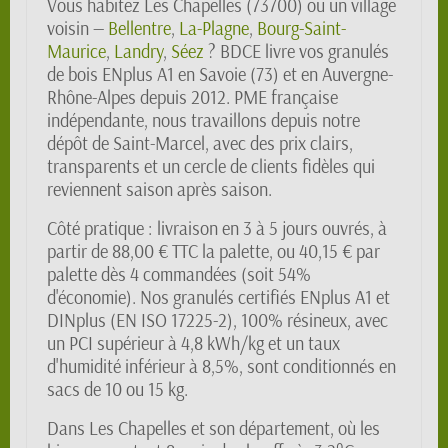
Vous habitez Les Chapelles (73700) ou un village
voisin —
Bellentre
,
La-Plagne
,
Bourg-Saint-
Maurice
,
Landry
,
Séez
? BDCE livre vos granulés
de bois ENplus A1 en Savoie (73) et en Auvergne-
Rhône-Alpes depuis 2012. PME française
indépendante, nous travaillons depuis notre
dépôt de Saint-Marcel, avec des prix clairs,
transparents et un cercle de clients fidèles qui
reviennent saison après saison.
Côté pratique : livraison en 3 à 5 jours ouvrés, à
partir de 88,00 € TTC la palette, ou 40,15 € par
palette dès 4 commandées (soit 54%
d'économie). Nos granulés certifiés ENplus A1 et
DINplus (EN ISO 17225-2), 100% résineux, avec
un PCI supérieur à 4,8 kWh/kg et un taux
d'humidité inférieur à 8,5%, sont conditionnés en
sacs de 10 ou 15 kg.
Dans Les Chapelles et son département, où les