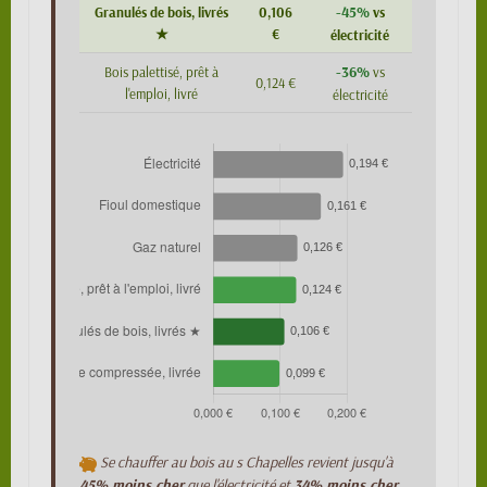
-45%
Granulés de bois, livrés
0,106
vs
★
€
électricité
-36%
Bois palettisé, prêt à
vs
0,124 €
l'emploi, livré
électricité
Se chauffer au bois au s Chapelles revient jusqu'à
45% moins cher
que l'électricité et
34% moins cher