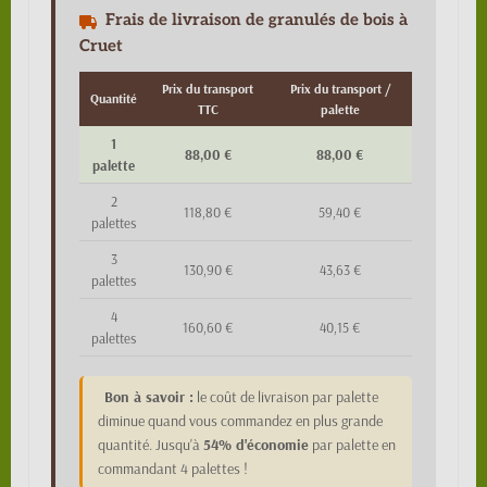
Frais de livraison de granulés de bois à
Cruet
Prix du transport
Prix du transport /
Quantité
TTC
palette
1
88,00 €
88,00 €
palette
2
118,80 €
59,40 €
palettes
3
130,90 €
43,63 €
palettes
4
160,60 €
40,15 €
palettes
Bon à savoir :
le coût de livraison par palette
diminue quand vous commandez en plus grande
quantité. Jusqu'à
54% d'économie
par palette en
commandant 4 palettes !