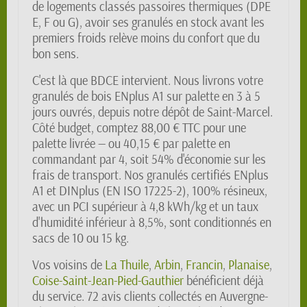
de logements classés passoires thermiques (DPE
E, F ou G), avoir ses granulés en stock avant les
premiers froids relève moins du confort que du
bon sens.
C'est là que BDCE intervient. Nous livrons votre
granulés de bois ENplus A1 sur palette en 3 à 5
jours ouvrés, depuis notre dépôt de Saint-Marcel.
Côté budget, comptez 88,00 € TTC pour une
palette livrée — ou 40,15 € par palette en
commandant par 4, soit 54% d'économie sur les
frais de transport. Nos granulés certifiés ENplus
A1 et DINplus (EN ISO 17225-2), 100% résineux,
avec un PCI supérieur à 4,8 kWh/kg et un taux
d'humidité inférieur à 8,5%, sont conditionnés en
sacs de 10 ou 15 kg.
Vos voisins de
La Thuile
,
Arbin
,
Francin
,
Planaise
,
Coise-Saint-Jean-Pied-Gauthier
bénéficient déjà
du service. 72 avis clients collectés en Auvergne-