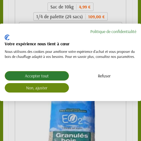
Sac de 10kg
4,99 €
1/4 de palette (24 sacs)
109,00 €
1/2 palette 480kg (48 sacs) - SPECIAL
219,00 €
Politique de confidentialité
VL (PTAC 3.5t)
Palette 990 kg (99 sacs)
439,00 €
Votre expérience nous tient à cœur
Palette 1120 kg (112 sacs)
489,00 €
Nous utilisons des cookies pour améliorer votre expérience d'achat et vous proposer du
bois de chauffage adapté à vos besoins. Pour en savoir plus, consultez nos paramètres.
Accepter tout
Refuser
Non, ajuster
NOUVEAU