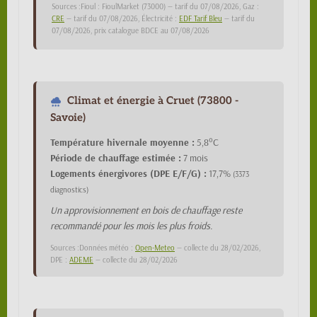
Sources :Fioul : FioulMarket (73000) — tarif du 07/08/2026, Gaz :
CRE
— tarif du 07/08/2026, Électricité :
EDF Tarif Bleu
— tarif du
07/08/2026, prix catalogue BDCE au 07/08/2026
Climat et énergie à Cruet (73800 -
Savoie)
Température hivernale moyenne :
5,8°C
Période de chauffage estimée :
7 mois
Logements énergivores (DPE E/F/G) :
17,7%
(3373
diagnostics)
Un approvisionnement en bois de chauffage reste
recommandé pour les mois les plus froids.
Sources :Données météo :
Open-Meteo
— collecte du 28/02/2026,
DPE :
ADEME
— collecte du 28/02/2026