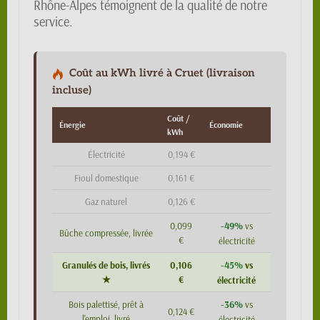
Rhône-Alpes témoignent de la qualité de notre
service.
Coût au kWh livré à Cruet (livraison
incluse)
Coût /
Énergie
Économie
kWh
Électricité
0,194 €
Fioul domestique
0,161 €
Gaz naturel
0,126 €
-49%
0,099
vs
Bûche compressée, livrée
€
électricité
-45%
Granulés de bois, livrés
0,106
vs
★
€
électricité
-36%
Bois palettisé, prêt à
vs
0,124 €
l'emploi, livré
électricité