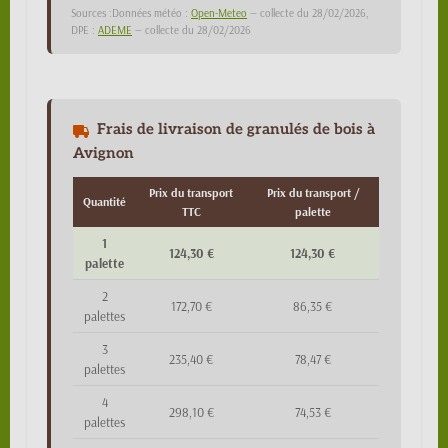
Sources :Données météo :
Open-Meteo
— collecte du 28/02/2026,
DPE :
ADEME
— collecte du 28/02/2026
Frais de livraison de granulés de bois à
Avignon
Prix du transport
Prix du transport /
Quantité
TTC
palette
1
124,30 €
124,30 €
palette
2
172,70 €
86,35 €
palettes
3
235,40 €
78,47 €
palettes
4
298,10 €
74,53 €
palettes