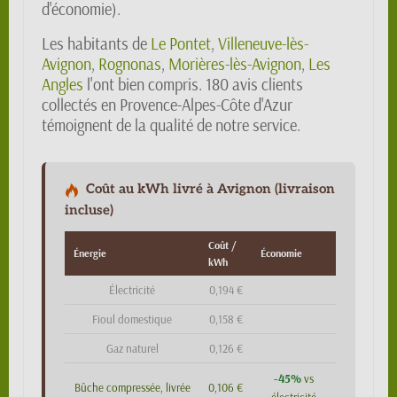
d'économie).
Les habitants de
Le Pontet
,
Villeneuve-lès-
Avignon
,
Rognonas
,
Morières-lès-Avignon
,
Les
Angles
l'ont bien compris. 180 avis clients
collectés en Provence-Alpes-Côte d'Azur
témoignent de la qualité de notre service.
Coût au kWh livré à Avignon (livraison
incluse)
Coût /
Énergie
Économie
kWh
Électricité
0,194 €
Fioul domestique
0,158 €
Gaz naturel
0,126 €
-45%
vs
Bûche compressée, livrée
0,106 €