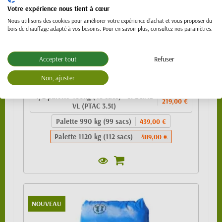
Votre expérience nous tient à cœur
Nous utilisons des cookies pour améliorer votre expérience d'achat et vous proposer du
Granulés de bois 100% résineux- BIO PELLET
bois de chauffage adapté à vos besoins. Pour en savoir plus, consultez nos paramètres.
EnPlus A1 - SAC 10kg
489,00 €
Accepter tout
Refuser
Sac de 10kg
4,99 €
Non, ajuster
1/4 de palette (24 sacs)
109,00 €
1/2 palette 480kg (48 sacs) - SPECIAL
219,00 €
VL (PTAC 3.5t)
Palette 990 kg (99 sacs)
439,00 €
Palette 1120 kg (112 sacs)
489,00 €
NOUVEAU