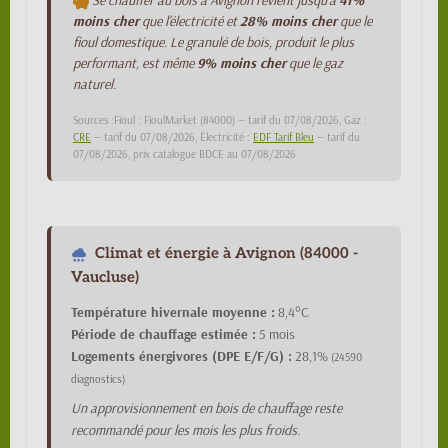
Se chauffer au bois à Avignon revient jusqu'à
41%
moins cher
que l'électricité et
28% moins cher
que le
fioul domestique. Le granulé de bois, produit le plus
performant, est même
9% moins cher
que le gaz
naturel.
Sources :Fioul : FioulMarket (84000) — tarif du 07/08/2026, Gaz :
CRE
— tarif du 07/08/2026, Électricité :
EDF Tarif Bleu
— tarif du
07/08/2026, prix catalogue BDCE au 07/08/2026
Climat et énergie à Avignon (84000 -
Vaucluse)
Température hivernale moyenne :
8,4°C
Période de chauffage estimée :
5 mois
Logements énergivores (DPE E/F/G) :
28,1%
(24590
diagnostics)
Un approvisionnement en bois de chauffage reste
recommandé pour les mois les plus froids.