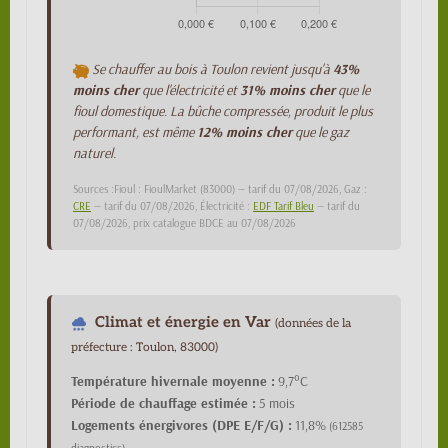
Se chauffer au bois à Toulon revient jusqu'à
43%
moins cher
que l'électricité et
31% moins cher
que le
fioul domestique. La bûche compressée, produit le plus
performant, est même
12% moins cher
que le gaz
naturel.
Sources :Fioul : FioulMarket (83000) — tarif du 07/08/2026, Gaz :
CRE
— tarif du 07/08/2026, Électricité :
EDF Tarif Bleu
— tarif du
07/08/2026, prix catalogue BDCE au 07/08/2026
Climat et énergie en Var
(données de la
préfecture : Toulon, 83000)
Température hivernale moyenne :
9,7°C
Période de chauffage estimée :
5 mois
Logements énergivores (DPE E/F/G) :
11,8%
(612585