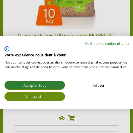
Granulés de bois 100% résineux- BIO PELLET
EnPlus A1 - SAC 10kg
Politique de confidentialité
489,00 €
Votre expérience nous tient à cœur
Sac de 10kg
4,99 €
Nous utilisons des cookies pour améliorer votre expérience d'achat et vous proposer du
bois de chauffage adapté à vos besoins. Pour en savoir plus, consultez nos paramètres.
1/4 de palette (24 sacs)
109,00 €
1/2 palette 480kg (48 sacs) - SPECIAL
219,00 €
VL (PTAC 3.5t)
Accepter tout
Refuser
Palette 990 kg (99 sacs)
439,00 €
Non, ajuster
Palette 1120 kg (112 sacs)
489,00 €