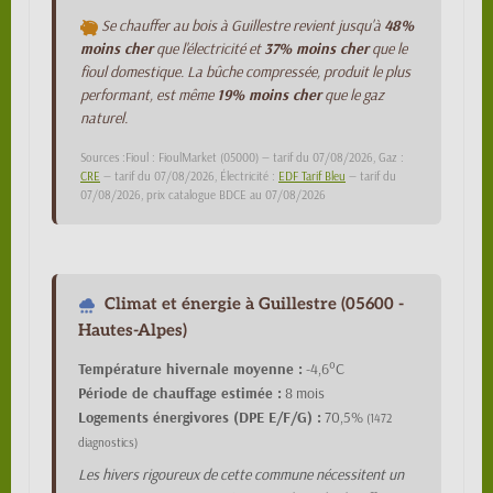
Se chauffer au bois à Guillestre revient jusqu'à
48%
moins cher
que l'électricité et
37% moins cher
que le
fioul domestique. La bûche compressée, produit le plus
performant, est même
19% moins cher
que le gaz
naturel.
Sources :Fioul : FioulMarket (05000) — tarif du 07/08/2026, Gaz :
CRE
— tarif du 07/08/2026, Électricité :
EDF Tarif Bleu
— tarif du
07/08/2026, prix catalogue BDCE au 07/08/2026
Climat et énergie à Guillestre (05600 -
Hautes-Alpes)
Température hivernale moyenne :
-4,6°C
Période de chauffage estimée :
8 mois
Logements énergivores (DPE E/F/G) :
70,5%
(1472
diagnostics)
Les hivers rigoureux de cette commune nécessitent un