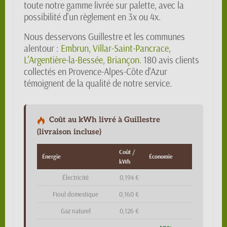
toute notre gamme livrée sur palette, avec la
possibilité d'un règlement en 3x ou 4x.
Nous desservons Guillestre et les communes
alentour :
Embrun
,
Villar-Saint-Pancrace
,
L'Argentière-la-Bessée
,
Briançon
. 180 avis clients
collectés en Provence-Alpes-Côte d'Azur
témoignent de la qualité de notre service.
Coût au kWh livré à Guillestre
(livraison incluse)
Coût /
Énergie
Économie
kWh
Électricité
0,194 €
Fioul domestique
0,160 €
Gaz naturel
0,126 €