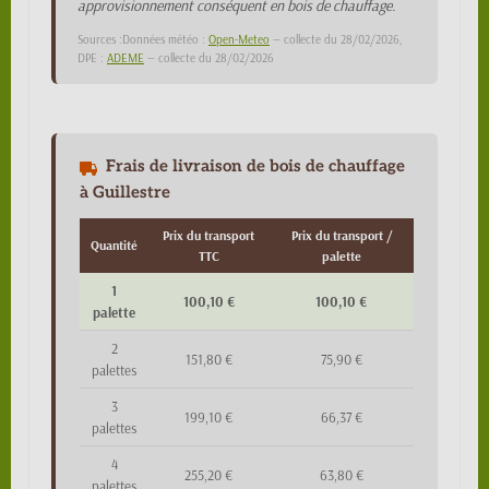
approvisionnement conséquent en bois de chauffage.
Sources :Données météo :
Open-Meteo
— collecte du 28/02/2026,
DPE :
ADEME
— collecte du 28/02/2026
Frais de livraison de bois de chauffage
à Guillestre
Prix du transport
Prix du transport /
Quantité
TTC
palette
1
100,10 €
100,10 €
palette
2
151,80 €
75,90 €
palettes
3
199,10 €
66,37 €
palettes
4
255,20 €
63,80 €
palettes