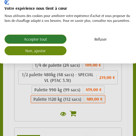
Votre expérience nous tient à cœur
Nous utilisons des cookies pour améliorer votre expérience d'achat et vous proposer du
bois de chauffage adapté à vos besoins. Pour en savoir plus, consultez nos paramètres.
Granulés de bois 100% résineux- BIO PELLET
EnPlus A1 - SAC 10kg
Accepter tout
Refuser
489,00 €
Non, ajuster
Sac de 10kg
4,99 €
1/4 de palette (24 sacs)
109,00 €
1/2 palette 480kg (48 sacs) - SPECIAL
219,00 €
VL (PTAC 3.5t)
Palette 990 kg (99 sacs)
439,00 €
Palette 1120 kg (112 sacs)
489,00 €