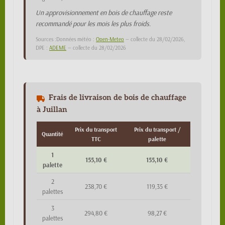
Un approvisionnement en bois de chauffage reste
recommandé pour les mois les plus froids.
Sources :Données météo :
Open-Meteo
— collecte du 28/02/2026,
DPE :
ADEME
— collecte du 28/02/2026
Frais de livraison de bois de chauffage
à Juillan
Prix du transport
Prix du transport /
Quantité
TTC
palette
1
155,10 €
155,10 €
palette
2
238,70 €
119,35 €
palettes
3
294,80 €
98,27 €
palettes