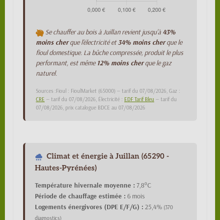
Se chauffer au bois à Juillan revient jusqu'à
43%
moins cher
que l'électricité et
34% moins cher
que le
fioul domestique. La bûche compressée, produit le plus
performant, est même
12% moins cher
que le gaz
naturel.
Sources :Fioul : FioulMarket (65000) — tarif du 07/08/2026, Gaz :
CRE
— tarif du 07/08/2026, Électricité :
EDF Tarif Bleu
— tarif du
07/08/2026, prix catalogue BDCE au 07/08/2026
Climat et énergie à Juillan (65290 -
Hautes-Pyrénées)
Température hivernale moyenne :
7,8°C
Période de chauffage estimée :
6 mois
Logements énergivores (DPE E/F/G) :
25,4%
(370
diagnostics)