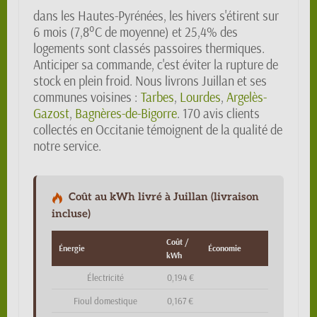
dans les Hautes-Pyrénées, les hivers s'étirent sur
6 mois (7,8°C de moyenne) et 25,4% des
logements sont classés passoires thermiques.
Anticiper sa commande, c'est éviter la rupture de
stock en plein froid. Nous livrons Juillan et ses
communes voisines :
Tarbes
,
Lourdes
,
Argelès-
Gazost
,
Bagnères-de-Bigorre
. 170 avis clients
collectés en Occitanie témoignent de la qualité de
notre service.
Coût au kWh livré à Juillan (livraison
incluse)
Coût /
Énergie
Économie
kWh
Électricité
0,194 €
Fioul domestique
0,167 €