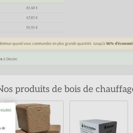
81,40 €
67,83 €
59,95 €
e diminue quand vous commandez en plus grande quantité. Jusqu'à
46% d'économi
és
à Decize.
Nos produits de bois de chauffag
ntialité
s de