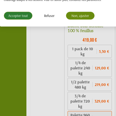
Accepter tout
Refuser
Non, ajuster
Bûche bois densifié -
100 % feuillus
419,00 €
1 pack de 10
5,50 €
kg
1/4 de
palette 240
129,00 €
kg
1/2 palette
219,00 €
480 kg
3/4 de
palette 720
329,00 €
kg
Palette 960