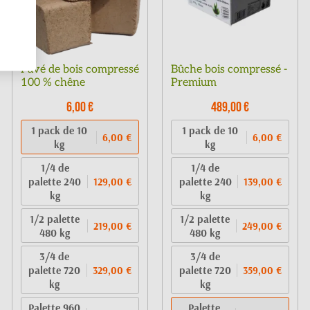
Pavé de bois compressé
Bûche bois compressé -
100 % chêne
Premium
6,00 €
489,00 €
1 pack de 10
1 pack de 10
6,00 €
6,00 €
kg
kg
1/4 de
1/4 de
palette 240
palette 240
129,00 €
139,00 €
kg
kg
1/2 palette
1/2 palette
219,00 €
249,00 €
480 kg
480 kg
3/4 de
3/4 de
palette 720
palette 720
329,00 €
359,00 €
kg
kg
Palette 960
Palette