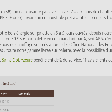
e (58), on ne plaisante pas avec l'hiver. Avec 7 mois de chauff
E E, F ou G), avoir son combustible prêt avant les premiers fr
otre bois énergie sur palette en 3 à 5 jours ouvrés, depuis notr
ée — ou 59,95 € par palette en commandant par 4, soit 46% d'éc
 bois de chauffage sourcés auprès de l'Office National des For
 : toute notre gamme livrée sur palette, avec la possibilité d'u
,
Saint-Éloi
,
Yzeure
bénéficient déjà du service. 11 avis clients
n incluse)
 / kWh
Économie
0,194 €
0,168 €