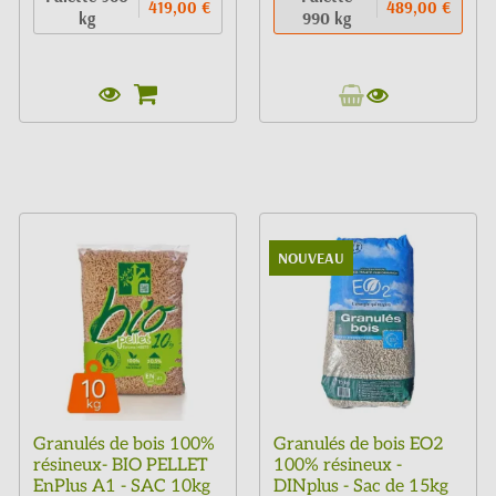
419,00 €
489,00 €
kg
990 kg
NOUVEAU
Granulés de bois 100%
Granulés de bois EO2
résineux- BIO PELLET
100% résineux -
EnPlus A1 - SAC 10kg
DINplus - Sac de 15kg