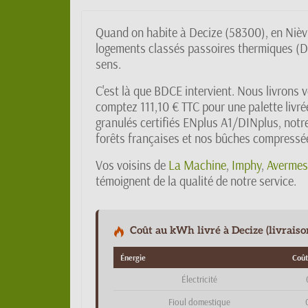
Quand on habite à Decize (58300), en Nièvr
logements classés passoires thermiques (DP
sens.
C'est là que BDCE intervient. Nous livrons v
comptez 111,10 € TTC pour une palette livr
granulés certifiés ENplus A1/DINplus, notre
forêts françaises et nos bûches compressées
Vos voisins de
La Machine
,
Imphy
,
Avermes
témoignent de la qualité de notre service.
Coût au kWh livré à Decize (livraiso
Énergie
Coût
Électricité
Fioul domestique