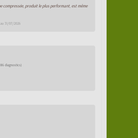
he compressée, produit le plus performant, est même
E au 31/07/2026
886 diagnostics)