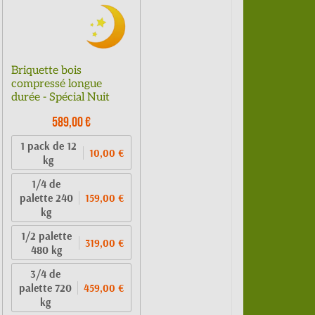
Briquette bois
compressé longue
durée - Spécial Nuit
589,00 €
1 pack de 12
10,00 €
kg
1/4 de
palette 240
159,00 €
kg
1/2 palette
319,00 €
480 kg
3/4 de
palette 720
459,00 €
kg