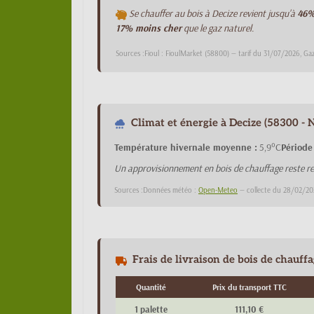
Se chauffer au bois à Decize revient jusqu'à
46%
17% moins cher
que le gaz naturel.
Sources :Fioul : FioulMarket (58800) — tarif du 31/07/2026, Ga
Climat et énergie à Decize (58300 - 
Température hivernale moyenne :
5,9°C
Période
Un approvisionnement en bois de chauffage reste re
Sources :Données météo :
Open-Meteo
— collecte du 28/02/20
Frais de livraison de bois de chauffa
Quantité
Prix du transport TTC
1 palette
111,10 €