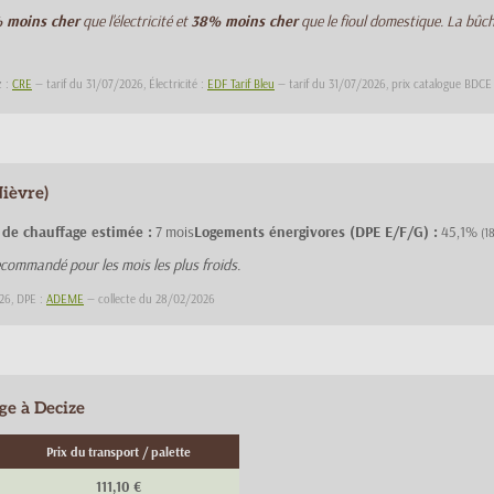
 moins cher
que l'électricité et
38% moins cher
que le fioul domestique. La bûc
z :
CRE
— tarif du 31/07/2026, Électricité :
EDF Tarif Bleu
— tarif du 31/07/2026, prix catalogue BDC
Nièvre)
 de chauffage estimée :
7 mois
Logements énergivores (DPE E/F/G) :
45,1%
(1
commandé pour les mois les plus froids.
26, DPE :
ADEME
— collecte du 28/02/2026
ge à Decize
Prix du transport / palette
111,10 €