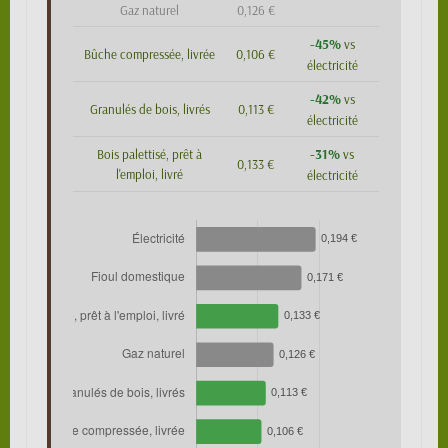
Gaz naturel
0,126 €
-45%
vs
Bûche compressée, livrée
0,106 €
électricité
-42%
vs
Granulés de bois, livrés
0,113 €
électricité
-31%
Bois palettisé, prêt à
vs
0,133 €
l'emploi, livré
électricité