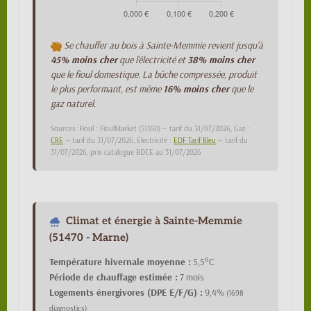
Se chauffer au bois à Sainte-Memmie revient jusqu'à
45% moins cher
que l'électricité et
38% moins cher
que le fioul domestique. La bûche compressée, produit
le plus performant, est même
16% moins cher
que le
gaz naturel.
Sources :Fioul : FioulMarket (51350) — tarif du 31/07/2026, Gaz :
CRE
— tarif du 31/07/2026, Électricité :
EDF Tarif Bleu
— tarif du
31/07/2026, prix catalogue BDCE au 31/07/2026
Climat et énergie à Sainte-Memmie
(51470 - Marne)
Température hivernale moyenne :
5,5°C
Période de chauffage estimée :
7 mois
Logements énergivores (DPE E/F/G) :
9,4%
(1698
diagnostics)