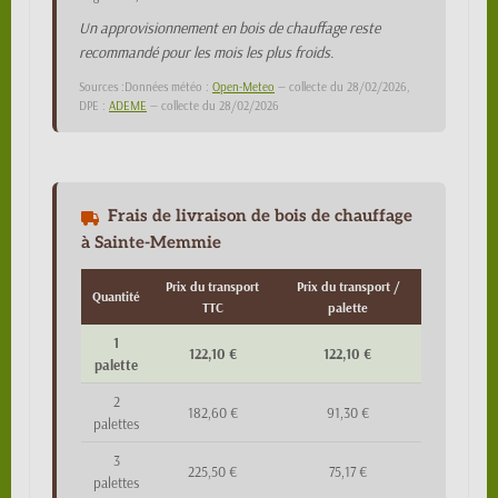
Un approvisionnement en bois de chauffage reste
recommandé pour les mois les plus froids.
Sources :Données météo :
Open-Meteo
— collecte du 28/02/2026,
DPE :
ADEME
— collecte du 28/02/2026
Frais de livraison de bois de chauffage
à Sainte-Memmie
Prix du transport
Prix du transport /
Quantité
TTC
palette
1
122,10 €
122,10 €
palette
2
182,60 €
91,30 €
palettes
3
225,50 €
75,17 €
palettes