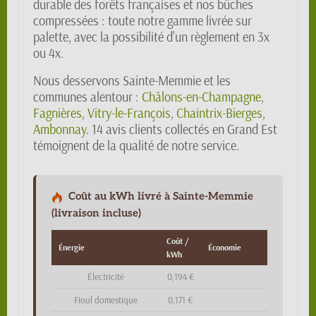
durable des forêts françaises et nos bûches
compressées : toute notre gamme livrée sur
palette, avec la possibilité d'un règlement en 3x
ou 4x.
Nous desservons Sainte-Memmie et les
communes alentour :
Châlons-en-Champagne
,
Fagnières
,
Vitry-le-François
,
Chaintrix-Bierges
,
Ambonnay
. 14 avis clients collectés en Grand Est
témoignent de la qualité de notre service.
Coût au kWh livré à Sainte-Memmie
(livraison incluse)
Coût /
Énergie
Économie
kWh
Électricité
0,194 €
Fioul domestique
0,171 €