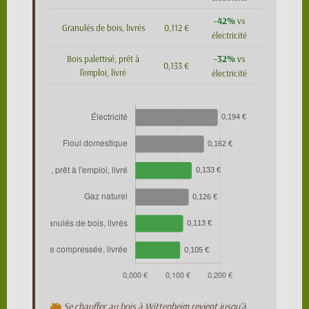
-42%
vs
Granulés de bois, livrés
0,112 €
électricité
-32%
Bois palettisé, prêt à
vs
0,133 €
l'emploi, livré
électricité
Se chauffer au bois à Wittenheim revient jusqu'à