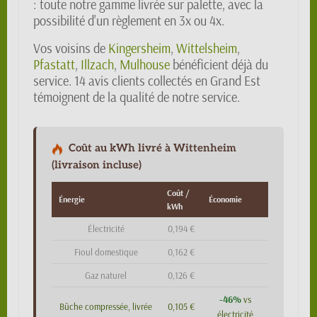
: toute notre gamme livrée sur palette, avec la
possibilité d'un règlement en 3x ou 4x.
Vos voisins de
Kingersheim
,
Wittelsheim
,
Pfastatt
,
Illzach
,
Mulhouse
bénéficient déjà du
service. 14 avis clients collectés en Grand Est
témoignent de la qualité de notre service.
Coût au kWh livré à Wittenheim
(livraison incluse)
Coût /
Énergie
Économie
kWh
Électricité
0,194 €
Fioul domestique
0,162 €
Gaz naturel
0,126 €
-46%
vs
Bûche compressée, livrée
0,105 €
électricité