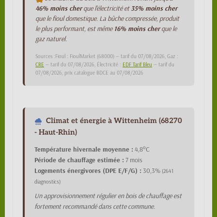
46% moins cher
que l'électricité et
35% moins cher
que le fioul domestique. La bûche compressée, produit
le plus performant, est même
16% moins cher
que le
gaz naturel.
Sources :Fioul : FioulMarket (68000) — tarif du 07/08/2026, Gaz :
CRE
— tarif du 07/08/2026, Électricité :
EDF Tarif Bleu
— tarif du
07/08/2026, prix catalogue BDCE au 07/08/2026
Climat et énergie à Wittenheim (68270
- Haut-Rhin)
Température hivernale moyenne :
4,8°C
Période de chauffage estimée :
7 mois
Logements énergivores (DPE E/F/G) :
30,3%
(2641
diagnostics)
Un approvisionnement régulier en bois de chauffage est
fortement recommandé dans cette commune.