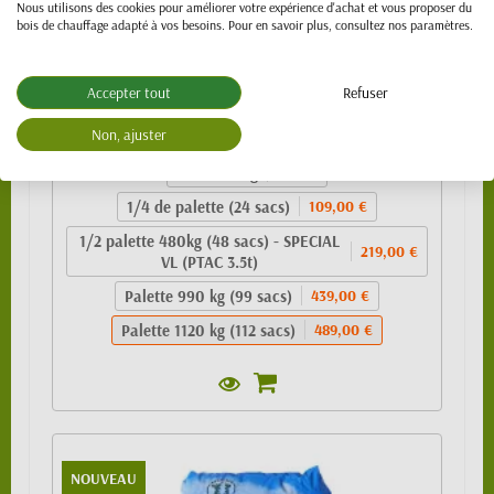
Nous utilisons des cookies pour améliorer votre expérience d'achat et vous proposer du
bois de chauffage adapté à vos besoins. Pour en savoir plus, consultez nos paramètres.
Granulés de bois 100% résineux- BIO PELLET
Accepter tout
Refuser
EnPlus A1 - SAC 10kg
489,00 €
Non, ajuster
Sac de 10kg
4,99 €
1/4 de palette (24 sacs)
109,00 €
1/2 palette 480kg (48 sacs) - SPECIAL
219,00 €
VL (PTAC 3.5t)
Palette 990 kg (99 sacs)
439,00 €
Palette 1120 kg (112 sacs)
489,00 €
NOUVEAU