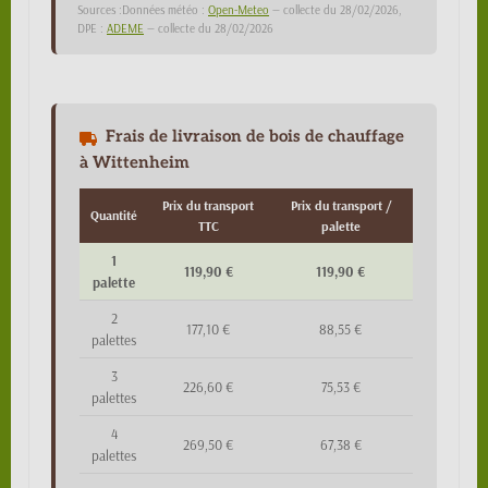
Sources :Données météo :
Open-Meteo
— collecte du 28/02/2026,
DPE :
ADEME
— collecte du 28/02/2026
Frais de livraison de bois de chauffage
à Wittenheim
Prix du transport
Prix du transport /
Quantité
TTC
palette
1
119,90 €
119,90 €
palette
2
177,10 €
88,55 €
palettes
3
226,60 €
75,53 €
palettes
4
269,50 €
67,38 €
palettes