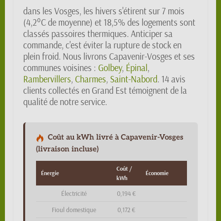
dans les Vosges, les hivers s'étirent sur 7 mois
(4,2°C de moyenne) et 18,5% des logements sont
classés passoires thermiques. Anticiper sa
commande, c'est éviter la rupture de stock en
plein froid. Nous livrons Capavenir-Vosges et ses
communes voisines :
Golbey
,
Épinal
,
Rambervillers
,
Charmes
,
Saint-Nabord
. 14 avis
clients collectés en Grand Est témoignent de la
qualité de notre service.
Coût au kWh livré à Capavenir-Vosges
(livraison incluse)
Coût /
Énergie
Économie
kWh
Électricité
0,194 €
Fioul domestique
0,172 €