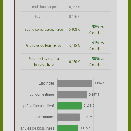
Fioul domestique
0,167 €
Gaz naturel
0,126 €
-45%
vs
Bûche compressée, livrée
0,108 €
électricité
-41%
vs
Granulés de bois, livrés
0,115 €
électricité
-30%
Bois palettisé, prêt à
vs
0,136 €
l'emploi, livré
électricité