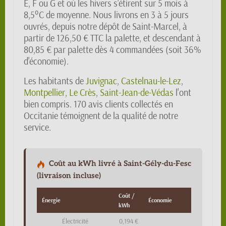
E, F ou G et où les hivers s'étirent sur 5 mois à
8,5°C de moyenne. Nous livrons en 3 à 5 jours
ouvrés, depuis notre dépôt de Saint-Marcel, à
partir de 126,50 € TTC la palette, et descendant à
80,85 € par palette dès 4 commandées (soit 36%
d'économie).
Les habitants de
Juvignac
,
Castelnau-le-Lez
,
Montpellier
,
Le Crès
,
Saint-Jean-de-Védas
l'ont
bien compris. 170 avis clients collectés en
Occitanie témoignent de la qualité de notre
service.
Coût au kWh livré à Saint-Gély-du-Fesc
(livraison incluse)
Coût /
Énergie
Économie
kWh
Électricité
0,194 €