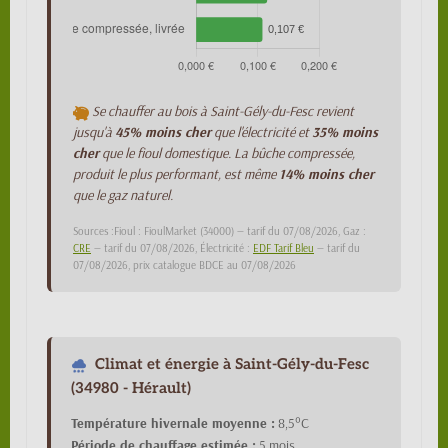
Se chauffer au bois à Saint-Gély-du-Fesc revient
jusqu'à
45% moins cher
que l'électricité et
35% moins
cher
que le fioul domestique. La bûche compressée,
produit le plus performant, est même
14% moins cher
que le gaz naturel.
Sources :Fioul : FioulMarket (34000) — tarif du 07/08/2026, Gaz :
CRE
— tarif du 07/08/2026, Électricité :
EDF Tarif Bleu
— tarif du
07/08/2026, prix catalogue BDCE au 07/08/2026
Climat et énergie à Saint-Gély-du-Fesc
(34980 - Hérault)
Température hivernale moyenne :
8,5°C
Période de chauffage estimée :
5 mois