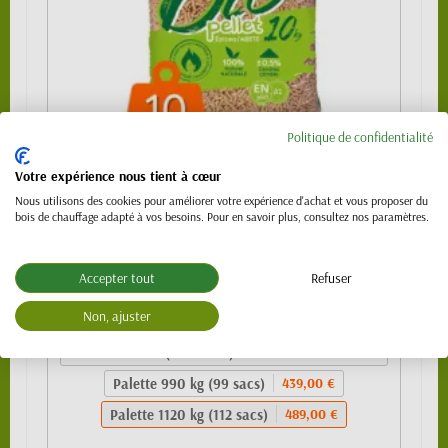
Politique de confidentialité
Votre expérience nous tient à cœur
Granulés de bois 100% résineux- BIO PELLET
Nous utilisons des cookies pour améliorer votre expérience d'achat et vous proposer du
EnPlus A1 - SAC 10kg
bois de chauffage adapté à vos besoins. Pour en savoir plus, consultez nos paramètres.
489,00 €
Sac de 10kg
4,99 €
Accepter tout
Refuser
1/4 de palette (24 sacs)
109,00 €
Non, ajuster
1/2 palette 480kg (48 sacs) - SPECIAL
219,00 €
VL (PTAC 3.5t)
Palette 990 kg (99 sacs)
439,00 €
Palette 1120 kg (112 sacs)
489,00 €