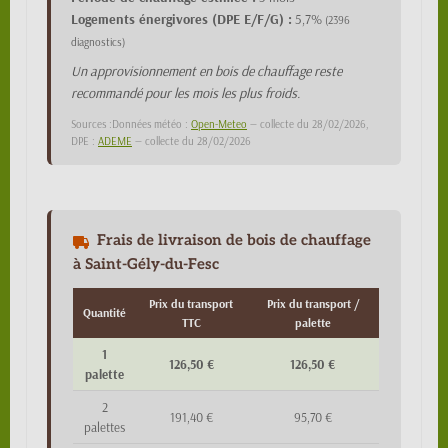
Logements énergivores (DPE E/F/G) :
5,7%
(2396
diagnostics)
Un approvisionnement en bois de chauffage reste
recommandé pour les mois les plus froids.
Sources :Données météo :
Open-Meteo
— collecte du 28/02/2026,
DPE :
ADEME
— collecte du 28/02/2026
Frais de livraison de bois de chauffage
à Saint-Gély-du-Fesc
Prix du transport
Prix du transport /
Quantité
TTC
palette
1
126,50 €
126,50 €
palette
2
191,40 €
95,70 €
palettes