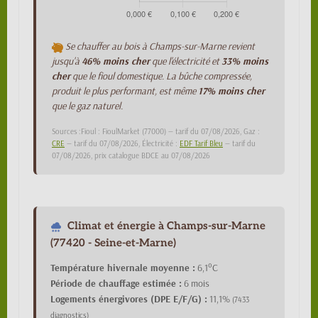
Se chauffer au bois à Champs-sur-Marne revient
jusqu'à
46% moins cher
que l'électricité et
33% moins
cher
que le fioul domestique. La bûche compressée,
produit le plus performant, est même
17% moins cher
que le gaz naturel.
Sources :Fioul : FioulMarket (77000) — tarif du 07/08/2026, Gaz :
CRE
— tarif du 07/08/2026, Électricité :
EDF Tarif Bleu
— tarif du
07/08/2026, prix catalogue BDCE au 07/08/2026
Climat et énergie à Champs-sur-Marne
(77420 - Seine-et-Marne)
Température hivernale moyenne :
6,1°C
Période de chauffage estimée :
6 mois
Logements énergivores (DPE E/F/G) :
11,1%
(7433
diagnostics)