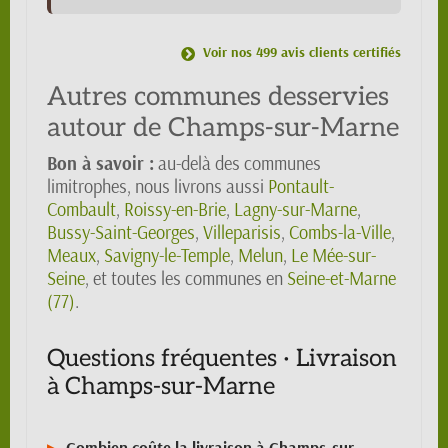
Voir nos 499 avis clients certifiés
Autres communes desservies
autour de Champs-sur-Marne
Bon à savoir :
au-delà des communes
limitrophes, nous livrons aussi
Pontault-
Combault
,
Roissy-en-Brie
,
Lagny-sur-Marne
,
Bussy-Saint-Georges
,
Villeparisis
,
Combs-la-Ville
,
Meaux
,
Savigny-le-Temple
,
Melun
,
Le Mée-sur-
Seine
, et toutes les communes en
Seine-et-Marne
(77)
.
Questions fréquentes · Livraison
à Champs-sur-Marne
Combien coûte la livraison à Champs-sur-