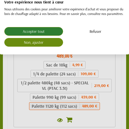
Votre expérience nous tient à cœur
Nous utilisons des cookies pour améliorer votre expérience d'achat et vous proposer du
bois de chauffage adapté à vos besoins. Pour en savoir plus, consultez nos paramètres.
Accepter tout
Refuser
Granulés de bois 100% résineux- BIO PELLET
Non, ajuster
EnPlus A1 - SAC 10kg
489,00 €
Sac de 10kg
4,99 €
1/4 de palette (24 sacs)
109,00 €
1/2 palette 480kg (48 sacs) - SPECIAL
219,00 €
VL (PTAC 3.5t)
Palette 990 kg (99 sacs)
439,00 €
Palette 1120 kg (112 sacs)
489,00 €