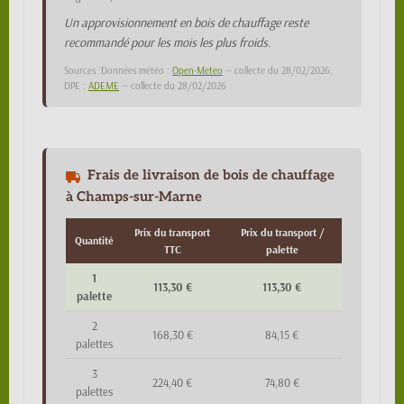
Un approvisionnement en bois de chauffage reste
recommandé pour les mois les plus froids.
Sources :Données météo :
Open-Meteo
— collecte du 28/02/2026,
DPE :
ADEME
— collecte du 28/02/2026
Frais de livraison de bois de chauffage
à Champs-sur-Marne
Prix du transport
Prix du transport /
Quantité
TTC
palette
1
113,30 €
113,30 €
palette
2
168,30 €
84,15 €
palettes
3
224,40 €
74,80 €
palettes