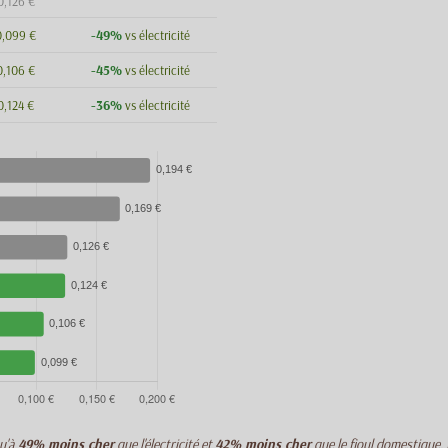
0,126 €
-49%
0,099 €
vs électricité
-45%
0,106 €
vs électricité
-36%
0,124 €
vs électricité
qu'à
49% moins cher
que l'électricité et
42% moins cher
que le fioul domestique.