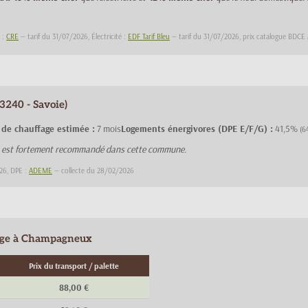
z :
CRE
— tarif du 31/07/2026, Électricité :
EDF Tarif Bleu
— tarif du 31/07/2026, prix catalogue BDCE
240 - Savoie)
 de chauffage estimée :
7 mois
Logements énergivores (DPE E/F/G) :
41,5%
(6
ge est fortement recommandé dans cette commune.
26, DPE :
ADEME
— collecte du 28/02/2026
fage à Champagneux
Prix du transport / palette
88,00 €