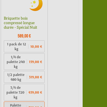
Briquette bois
compressé longue
durée - Spécial Nuit
589,00 €
1 pack de 12
10,00 €
kg
1/4 de
palette 240
159,00 €
kg
1/2 palette
319,00 €
480 kg
3/4 de
palette 720
459,00 €
kg
Palette