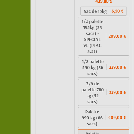
439,00 €
Sac de 15kg
6,50 €
1/2 palette
495kg (33
sacs) -
209,00 €
SPECIAL
VL (PTAC
3.5t)
1/2 palette
540 kg (36
229,00 €
sacs)
3/4 de
palette 780
329,00 €
kg (52
sacs)
Palette
990 kg (66
409,00 €
sacs)
Palette