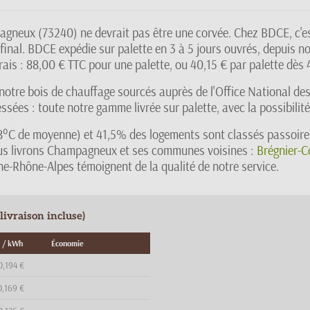
eux (73240) ne devrait pas être une corvée. Chez BDCE, c'est 
 final. BDCE expédie sur palette en 3 à 5 jours ouvrés, depuis n
rais : 88,00 € TTC pour une palette, ou 40,15 € par palette d
notre bois de chauffage sourcés auprès de l'Office National des
sées : toute notre gamme livrée sur palette, avec la possibilité
(4,8°C de moyenne) et 41,5% des logements sont classés passoir
 Nous livrons Champagneux et ses communes voisines :
Brégnier-
gne-Rhône-Alpes témoignent de la qualité de notre service.
ivraison incluse)
 / kWh
Économie
0,194 €
0,169 €