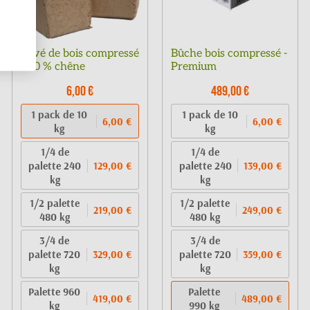
Pavé de bois compressé
Bûche bois compressé -
100 % chêne
Premium
6,00 €
489,00 €
1 pack de 10
1 pack de 10
6,00 €
6,00 €
kg
kg
1/4 de
1/4 de
palette 240
palette 240
129,00 €
139,00 €
kg
kg
1/2 palette
1/2 palette
219,00 €
249,00 €
480 kg
480 kg
3/4 de
3/4 de
palette 720
palette 720
329,00 €
359,00 €
kg
kg
Palette 960
Palette
419,00 €
489,00 €
kg
990 kg