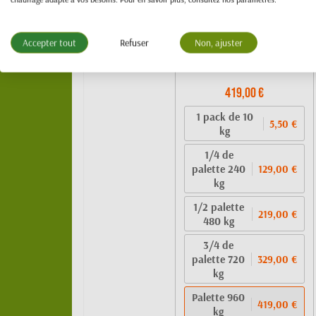
Accepter tout
Refuser
Non, ajuster
Bûche bois densifié -
100 % feuillus
419,00 €
1 pack de 10
5,50 €
kg
1/4 de
palette 240
129,00 €
kg
1/2 palette
219,00 €
480 kg
3/4 de
palette 720
329,00 €
kg
Palette 960
419,00 €
kg