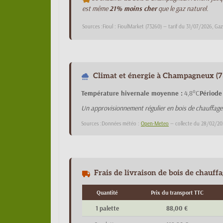
est même
21% moins cher
que le gaz naturel.
Sources :Fioul : FioulMarket (73260) — tarif du 31/07/2026, Ga
Climat et énergie à Champagneux (73
Température hivernale moyenne :
4,8°C
Période
Un approvisionnement régulier en bois de chauffa
Sources :Données météo :
Open-Meteo
— collecte du 28/02/20
Frais de livraison de bois de chauf
Quantité
Prix du transport TTC
1 palette
88,00 €