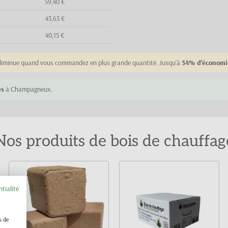
59,40 €
43,63 €
40,15 €
e diminue quand vous commandez en plus grande quantité. Jusqu'à
54% d'économi
és
à Champagneux.
Nos produits de bois de chauffag
ntialité
s de