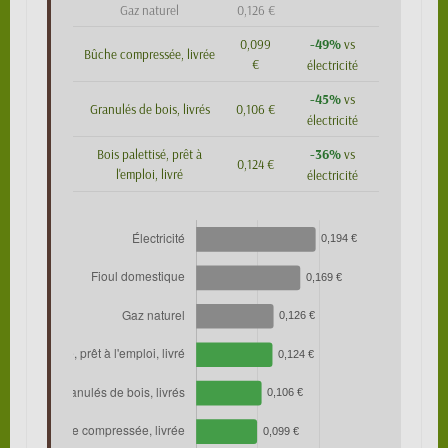
Gaz naturel
0,126 €
-49%
0,099
vs
Bûche compressée, livrée
€
électricité
-45%
vs
Granulés de bois, livrés
0,106 €
électricité
-36%
Bois palettisé, prêt à
vs
0,124 €
l'emploi, livré
électricité