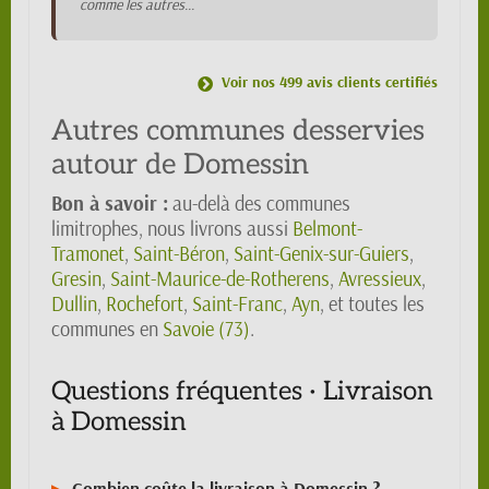
comme les autres...
Voir nos 499 avis clients certifiés
Autres communes desservies
autour de Domessin
Bon à savoir :
au-delà des communes
limitrophes, nous livrons aussi
Belmont-
Tramonet
,
Saint-Béron
,
Saint-Genix-sur-Guiers
,
Gresin
,
Saint-Maurice-de-Rotherens
,
Avressieux
,
Dullin
,
Rochefort
,
Saint-Franc
,
Ayn
, et toutes les
communes en
Savoie (73)
.
Questions fréquentes · Livraison
à Domessin
Combien coûte la livraison à Domessin ?