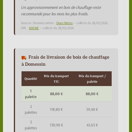
Un approvisionnement en bois de chauffage reste
recommandé pour les mois les plus froids.
Sources :Données météo :
Open-Meteo
— collecte du 28/02/2026,
DPE :
ADEME
— collecte du 28/02/2026
Frais de livraison de bois de chauffage
à Domessin
Prix du transport
Prix du transport /
Quantité
TTC
palette
1
88,00 €
88,00 €
palette
2
118,80 €
59,40 €
palettes
3
130,90 €
43,63 €
palettes