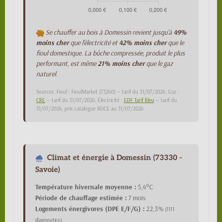
Se chauffer au bois à Domessin revient jusqu'à
49%
moins cher
que l'électricité et
42% moins cher
que le
fioul domestique. La bûche compressée, produit le plus
performant, est même
21% moins cher
que le gaz
naturel.
Sources :Fioul : FioulMarket (73260) — tarif du 31/07/2026, Gaz :
CRE
— tarif du 31/07/2026, Électricité :
EDF Tarif Bleu
— tarif du
31/07/2026, prix catalogue BDCE au 31/07/2026
Climat et énergie à Domessin (73330 -
Savoie)
Température hivernale moyenne :
5,4°C
Période de chauffage estimée :
7 mois
Logements énergivores (DPE E/F/G) :
22,3%
(1111
diagnostics)