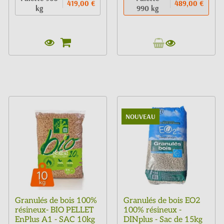
419,00 €
489,00 €
kg
990 kg
NOUVEAU
Granulés de bois 100%
Granulés de bois EO2
résineux- BIO PELLET
100% résineux -
EnPlus A1 - SAC 10kg
DINplus - Sac de 15kg