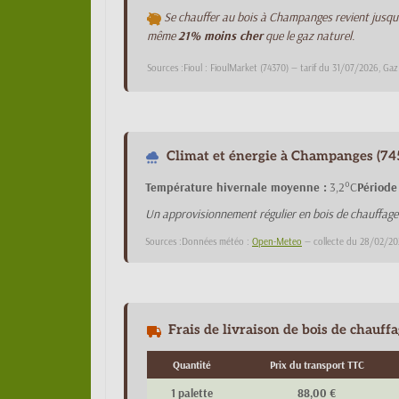
Se chauffer au bois à Champanges revient jusqu
même
21% moins cher
que le gaz naturel.
Sources :Fioul : FioulMarket (74370) — tarif du 31/07/2026, Gaz
Climat et énergie à Champanges (745
Température hivernale moyenne :
3,2°C
Période
Un approvisionnement régulier en bois de chauffa
Sources :Données météo :
Open-Meteo
— collecte du 28/02/20
Frais de livraison de bois de chauf
Quantité
Prix du transport TTC
1 palette
88,00 €