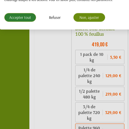
Accepter tout
Refuser
Non, ajuster
Bûche bois densifié -
100 % feuillus
419,00 €
1 pack de 10
5,50 €
kg
1/4 de
palette 240
129,00 €
kg
1/2 palette
219,00 €
480 kg
3/4 de
palette 720
329,00 €
kg
Palette 960