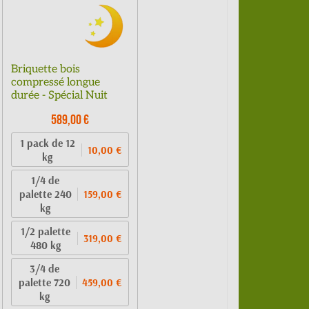
Briquette bois
compressé longue
durée - Spécial Nuit
589,00 €
1 pack de 12
10,00 €
kg
1/4 de
palette 240
159,00 €
kg
1/2 palette
319,00 €
480 kg
3/4 de
palette 720
459,00 €
kg