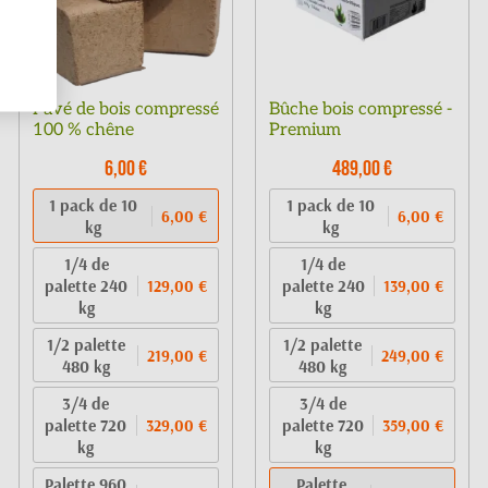
Pavé de bois compressé
Bûche bois compressé -
100 % chêne
Premium
6,00 €
489,00 €
1 pack de 10
1 pack de 10
6,00 €
6,00 €
kg
kg
1/4 de
1/4 de
palette 240
palette 240
129,00 €
139,00 €
kg
kg
1/2 palette
1/2 palette
219,00 €
249,00 €
480 kg
480 kg
3/4 de
3/4 de
palette 720
palette 720
329,00 €
359,00 €
kg
kg
Palette 960
Palette