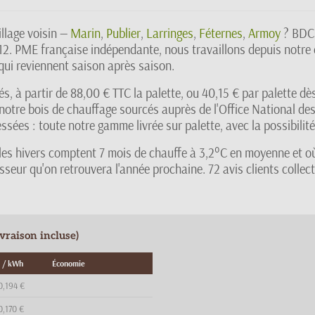
llage voisin —
Marin
,
Publier
,
Larringes
,
Féternes
,
Armoy
? BDCE
2. PME française indépendante, nous travaillons depuis notre d
 qui reviennent saison après saison.
vrés, à partir de 88,00 € TTC la palette, ou 40,15 € par palette
notre bois de chauffage sourcés auprès de l'Office National des
sées : toute notre gamme livrée sur palette, avec la possibilité
es hivers comptent 7 mois de chauffe à 3,2°C en moyenne et o
sseur qu'on retrouvera l'année prochaine. 72 avis clients coll
raison incluse)
 / kWh
Économie
0,194 €
0,170 €