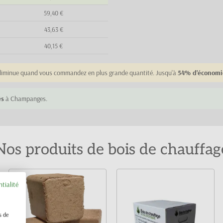
59,40 €
43,63 €
40,15 €
e diminue quand vous commandez en plus grande quantité. Jusqu'à
54% d'économi
és
à Champanges.
Nos produits de bois de chauffag
ntialité
s de