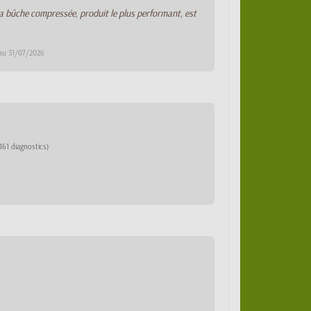
La bûche compressée, produit le plus performant, est
 au 31/07/2026
161 diagnostics)