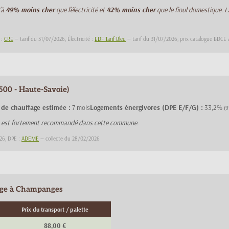
'à
49% moins cher
que l'électricité et
42% moins cher
que le fioul domestique. 
 :
CRE
— tarif du 31/07/2026, Électricité :
EDF Tarif Bleu
— tarif du 31/07/2026, prix catalogue BDCE
00 - Haute-Savoie)
 de chauffage estimée :
7 mois
Logements énergivores (DPE E/F/G) :
33,2%
(9
ge est fortement recommandé dans cette commune.
26, DPE :
ADEME
— collecte du 28/02/2026
fage à Champanges
Prix du transport / palette
88,00 €