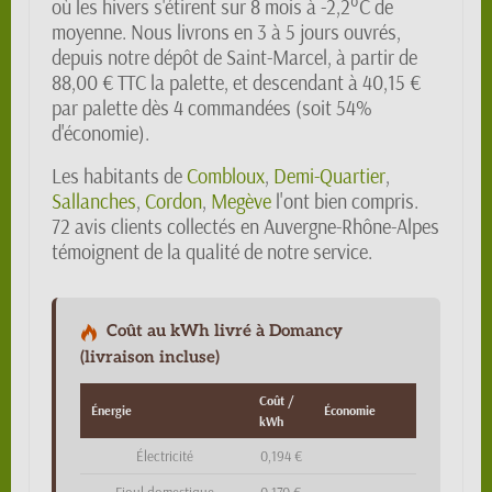
où les hivers s'étirent sur 8 mois à -2,2°C de
moyenne. Nous livrons en 3 à 5 jours ouvrés,
depuis notre dépôt de Saint-Marcel, à partir de
88,00 € TTC la palette, et descendant à 40,15 €
par palette dès 4 commandées (soit 54%
d'économie).
Les habitants de
Combloux
,
Demi-Quartier
,
Sallanches
,
Cordon
,
Megève
l'ont bien compris.
72 avis clients collectés en Auvergne-Rhône-Alpes
témoignent de la qualité de notre service.
Coût au kWh livré à Domancy
(livraison incluse)
Coût /
Énergie
Économie
kWh
Électricité
0,194 €