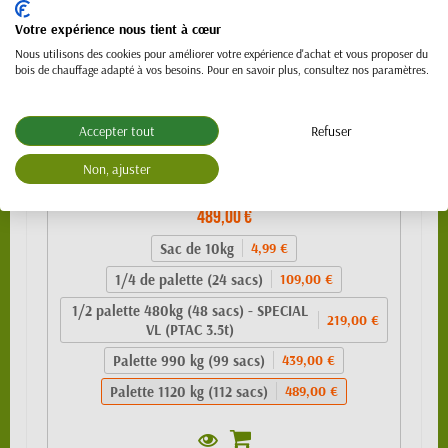
Votre expérience nous tient à cœur
Nous utilisons des cookies pour améliorer votre expérience d'achat et vous proposer du
bois de chauffage adapté à vos besoins. Pour en savoir plus, consultez nos paramètres.
Accepter tout
Refuser
Granulés de bois 100% résineux- BIO PELLET
Non, ajuster
EnPlus A1 - SAC 10kg
489,00 €
Sac de 10kg
4,99 €
1/4 de palette (24 sacs)
109,00 €
1/2 palette 480kg (48 sacs) - SPECIAL
219,00 €
VL (PTAC 3.5t)
Palette 990 kg (99 sacs)
439,00 €
Palette 1120 kg (112 sacs)
489,00 €