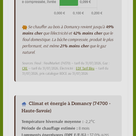
Se chauffer au bois à Domancy revient jusqu'à
49%
moins cher
que l'électricité et
42% moins cher
que le
fioul domestique. La bûche compressée, produit le plus
performant, est même
21% moins cher
que le gaz
naturel.
Sources :Fioul : FioulMarket (74370) — tarif du 31/07/2026, Gaz :
CRE
— tarif du 31/07/2026, Électricité :
EDF Tarif Bleu
— tarif du
31/07/2026, prix catalogue BDCE au 31/07/2026
Climat et énergie à Domancy (74700 -
Haute-Savoie)
Température hivernale moyenne :
-2,2°C
Période de chauffage estimée :
8 mois
Logements énergivores (DPE E/F/G) :
37,0%
(4295