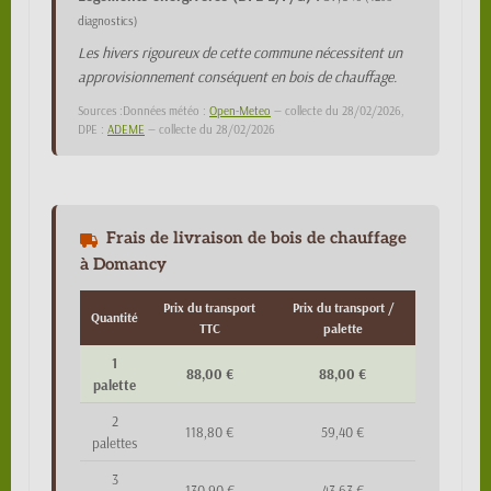
diagnostics)
Les hivers rigoureux de cette commune nécessitent un
approvisionnement conséquent en bois de chauffage.
Sources :Données météo :
Open-Meteo
— collecte du 28/02/2026,
DPE :
ADEME
— collecte du 28/02/2026
Frais de livraison de bois de chauffage
à Domancy
Prix du transport
Prix du transport /
Quantité
TTC
palette
1
88,00 €
88,00 €
palette
2
118,80 €
59,40 €
palettes
3
130,90 €
43,63 €