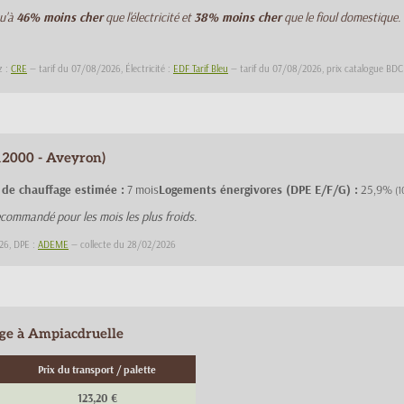
qu'à
46% moins cher
que l'électricité et
38% moins cher
que le fioul domestique.
z :
CRE
— tarif du 07/08/2026, Électricité :
EDF Tarif Bleu
— tarif du 07/08/2026, prix catalogue BD
12000 - Aveyron)
 de chauffage estimée :
7 mois
Logements énergivores (DPE E/F/G) :
25,9%
(1
commandé pour les mois les plus froids.
26, DPE :
ADEME
— collecte du 28/02/2026
age à Ampiacdruelle
Prix du transport / palette
123,20 €