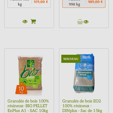
419,00 €
489,00 €
kg
990 kg
NOUVEAU
Granulés de bois 100%
Granulés de bois EO2
résineux- BIO PELLET
100% résineux -
EnPlus A1 - SAC 10kg
DINplus - Sac de 15kg