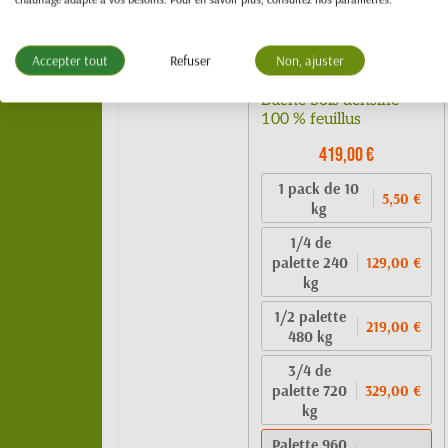
Accepter tout
Refuser
Non, ajuster
Bûche bois densifié -
100 % feuillus
419,00 €
1 pack de 10
5,50 €
kg
1/4 de
palette 240
129,00 €
kg
1/2 palette
219,00 €
480 kg
3/4 de
palette 720
329,00 €
kg
Palette 960