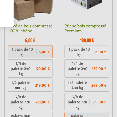
Pavé de bois compressé
Bûche bois compressé -
100 % chêne
Premium
6,00 €
489,00 €
1 pack de 10
1 pack de 10
6,00 €
6,00 €
kg
kg
1/4 de
1/4 de
palette 240
palette 240
129,00 €
139,00 €
kg
kg
1/2 palette
1/2 palette
219,00 €
249,00 €
480 kg
480 kg
3/4 de
3/4 de
palette 720
palette 720
329,00 €
359,00 €
kg
kg
Palette 960
Palette