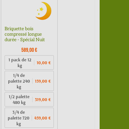
Briquette bois
compressé longue
durée - Spécial Nuit
589,00 €
1 pack de 12
10,00 €
kg
1/4 de
palette 240
159,00 €
kg
1/2 palette
319,00 €
480 kg
3/4 de
palette 720
459,00 €
kg