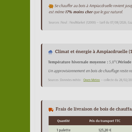
Se chauffer au bois à Ampiacdruelle revient jus
est même
17% moins cher
que le gaz naturel.
Sources :Fioul : FioulMarket (12000) — tarif du 07/08/2026, Ga
Climat et énergie à Ampiacdruelle (
Température hivernale moyenne :
5,8°C
Période
Un approvisionnement en bois de chauffage reste re
Sources :Données météo :
Open-Meteo
— collecte du 28/02/20
Frais de livraison de bois de chauff
Quantité
Prix du transport TTC
1 palette
123,20 €