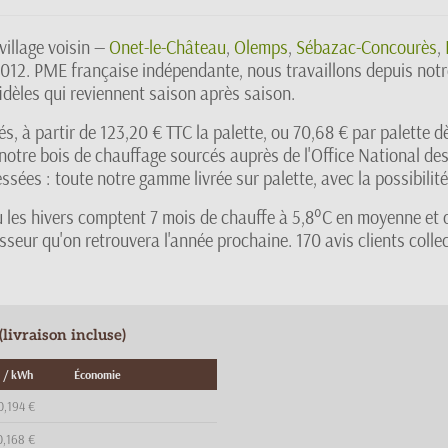
illage voisin —
Onet-le-Château
,
Olemps
,
Sébazac-Concourès
,
2012. PME française indépendante, nous travaillons depuis notr
fidèles qui reviennent saison après saison.
vrés, à partir de 123,20 € TTC la palette, ou 70,68 € par palett
notre bois de chauffage sourcés auprès de l'Office National des
sées : toute notre gamme livrée sur palette, avec la possibilité
 les hivers comptent 7 mois de chauffe à 5,8°C en moyenne et
seur qu'on retrouvera l'année prochaine. 170 avis clients colle
livraison incluse)
 / kWh
Économie
0,194 €
0,168 €