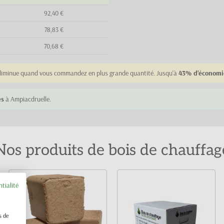
92,40 €
78,83 €
70,68 €
e diminue quand vous commandez en plus grande quantité. Jusqu'à
43% d'économi
és
à Ampiacdruelle.
Nos produits de bois de chauffag
ntialité
s de