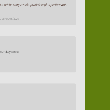
 La bûche compressée, produit le plus performant,
CE au 07/08/2026
0427 diagnostics)