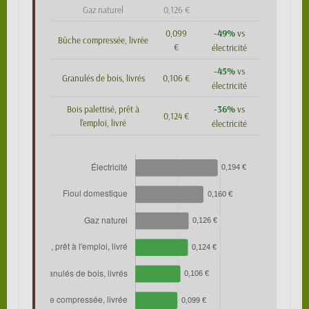
Gaz naturel
0,126 €
-49%
0,099
vs
Bûche compressée, livrée
€
électricité
-45%
vs
Granulés de bois, livrés
0,106 €
électricité
-36%
Bois palettisé, prêt à
vs
0,124 €
l'emploi, livré
électricité