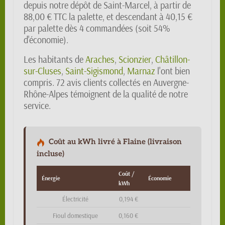
depuis notre dépôt de Saint-Marcel, à partir de
88,00 € TTC la palette, et descendant à 40,15 €
par palette dès 4 commandées (soit 54%
d'économie).
Les habitants de
Araches
,
Scionzier
,
Châtillon-
sur-Cluses
,
Saint-Sigismond
,
Marnaz
l'ont bien
compris. 72 avis clients collectés en Auvergne-
Rhône-Alpes témoignent de la qualité de notre
service.
Coût au kWh livré à Flaine (livraison
incluse)
Coût /
Énergie
Économie
kWh
Électricité
0,194 €
Fioul domestique
0,160 €