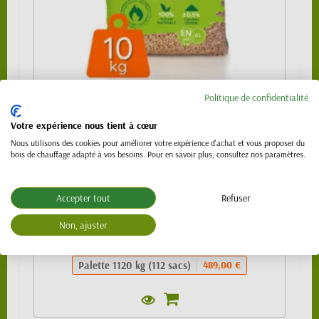
Politique de confidentialité
Granulés de bois 100% résineux- BIO PELLET
EnPlus A1 - SAC 10kg
Votre expérience nous tient à cœur
489,00 €
Nous utilisons des cookies pour améliorer votre expérience d'achat et vous proposer du
bois de chauffage adapté à vos besoins. Pour en savoir plus, consultez nos paramètres.
Sac de 10kg
4,99 €
1/4 de palette (24 sacs)
109,00 €
Accepter tout
Refuser
1/2 palette 480kg (48 sacs) - SPECIAL
219,00 €
VL (PTAC 3.5t)
Non, ajuster
Palette 990 kg (99 sacs)
439,00 €
Palette 1120 kg (112 sacs)
489,00 €