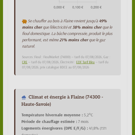
Se chauffer au bois à Flaine revient jusqu'à
49%
moins cher
que l'électricité et
38% moins cher
que le
fioul domestique. La bûche compressée, produit le plus
performant, est même
21% moins cher
que le gaz
naturel.
Sources :Fioul : FioulMarket (74000) — tarif du 07/08/2026, Gaz :
CRE
— tarif du 07/08/2026, Électricité :
EDF Tarif Bleu
— tarif du
07/08/2026, prix catalogue BDCE au 07/08/2026
Climat et énergie à Flaine (74300 -
Haute-Savoie)
Température hivernale moyenne :
5,2°C
Période de chauffage estimée :
7 mois
Logements énergivores (DPE E/F/G) :
41,8%
(7371