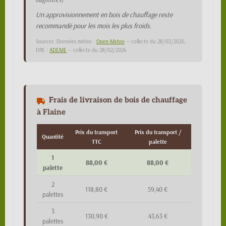
diagnostics)
Un approvisionnement en bois de chauffage reste
recommandé pour les mois les plus froids.
Sources :Données météo :
Open-Meteo
— collecte du 28/02/2026,
DPE :
ADEME
— collecte du 28/02/2026
Frais de livraison de bois de chauffage
à Flaine
Prix du transport
Prix du transport /
Quantité
TTC
palette
1
88,00 €
88,00 €
palette
2
118,80 €
59,40 €
palettes
3
130,90 €
43,63 €
palettes