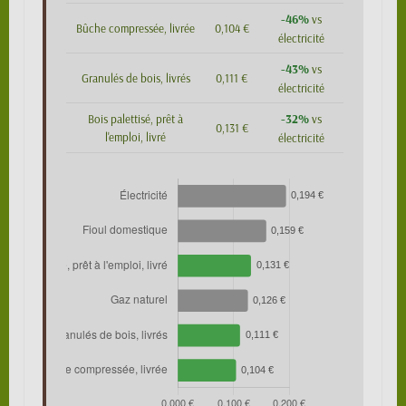
-46%
vs
Bûche compressée, livrée
0,104 €
électricité
-43%
vs
Granulés de bois, livrés
0,111 €
électricité
-32%
Bois palettisé, prêt à
vs
0,131 €
l'emploi, livré
électricité