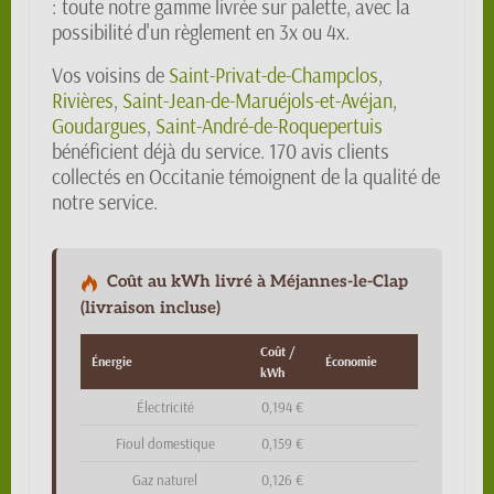
: toute notre gamme livrée sur palette, avec la
possibilité d'un règlement en 3x ou 4x.
Vos voisins de
Saint-Privat-de-Champclos
,
Rivières
,
Saint-Jean-de-Maruéjols-et-Avéjan
,
Goudargues
,
Saint-André-de-Roquepertuis
bénéficient déjà du service. 170 avis clients
collectés en Occitanie témoignent de la qualité de
notre service.
Coût au kWh livré à Méjannes-le-Clap
(livraison incluse)
Coût /
Énergie
Économie
kWh
Électricité
0,194 €
Fioul domestique
0,159 €
Gaz naturel
0,126 €