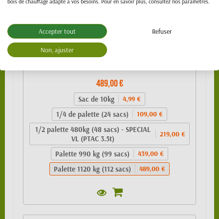
bois de chauffage adapté à vos besoins. Pour en savoir plus, consultez nos paramètres.
Accepter tout
Refuser
Non, ajuster
Granulés de bois 100% résineux- BIO PELLET
EnPlus A1 - SAC 10kg
489,00 €
Sac de 10kg
4,99 €
1/4 de palette (24 sacs)
109,00 €
1/2 palette 480kg (48 sacs) - SPECIAL
219,00 €
VL (PTAC 3.5t)
Palette 990 kg (99 sacs)
439,00 €
Palette 1120 kg (112 sacs)
489,00 €