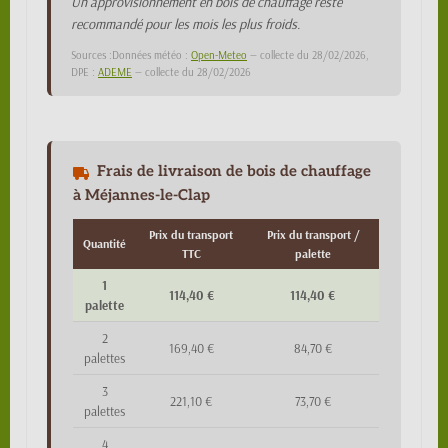
Un approvisionnement en bois de chauffage reste
recommandé pour les mois les plus froids.
Sources :Données météo :
Open-Meteo
— collecte du 28/02/2026,
DPE :
ADEME
— collecte du 28/02/2026
Frais de livraison de bois de chauffage
à Méjannes-le-Clap
Prix du transport
Prix du transport /
Quantité
TTC
palette
1
114,40 €
114,40 €
palette
2
169,40 €
84,70 €
palettes
3
221,10 €
73,70 €
palettes
4