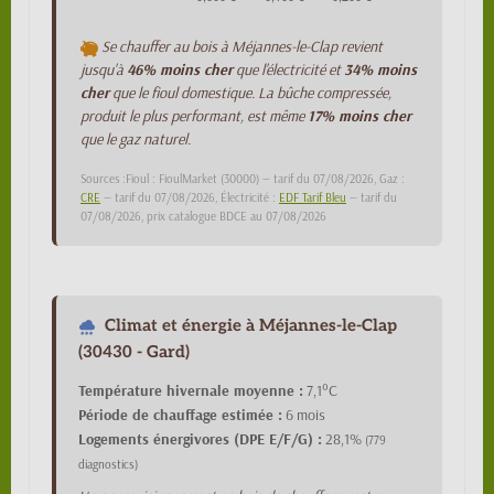
Se chauffer au bois à Méjannes-le-Clap revient
jusqu'à
46% moins cher
que l'électricité et
34% moins
cher
que le fioul domestique. La bûche compressée,
produit le plus performant, est même
17% moins cher
que le gaz naturel.
Sources :Fioul : FioulMarket (30000) — tarif du 07/08/2026, Gaz :
CRE
— tarif du 07/08/2026, Électricité :
EDF Tarif Bleu
— tarif du
07/08/2026, prix catalogue BDCE au 07/08/2026
Climat et énergie à Méjannes-le-Clap
(30430 - Gard)
Température hivernale moyenne :
7,1°C
Période de chauffage estimée :
6 mois
Logements énergivores (DPE E/F/G) :
28,1%
(779
diagnostics)