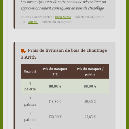
Les hivers rigoureux de cette commune nécessitent un
approvisionnement conséquent en bois de chauffage.
Sources :Données météo :
Open-Meteo
— collecte du 28/02/2026,
DPE :
ADEME
— collecte du 28/02/2026
Frais de livraison de bois de chauffage
à Arith
Prix du transport
Prix du transport /
Quantité
TTC
palette
1
88,00 €
88,00 €
palette
2
118,80 €
59,40 €
palettes
3
130,90 €
43,63 €
palettes