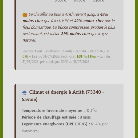
Se chauffer au bois à Arith revient jusqu'à
49%
moins cher
que l'électricité et
42% moins cher
que le
fioul domestique. La bûche compressée, produit le plus
performant, est même
21% moins cher
que le gaz
naturel.
Sources :Fioul : FioulMarket (73260) — tarif du 31/07/2026, Gaz :
CRE
— tarif du 31/07/2026, Électricité :
EDF Tarif Bleu
— tarif du
31/07/2026, prix catalogue BDCE au 31/07/2026
Climat et énergie à Arith (73340 -
Savoie)
Température hivernale moyenne :
-0,3°C
Période de chauffage estimée :
8 mois
Logements énergivores (DPE E/F/G) :
61,4%
(572
diagnostics)