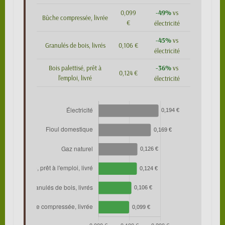
-49%
0,099
vs
Bûche compressée, livrée
€
électricité
-45%
vs
Granulés de bois, livrés
0,106 €
électricité
-36%
Bois palettisé, prêt à
vs
0,124 €
l'emploi, livré
électricité