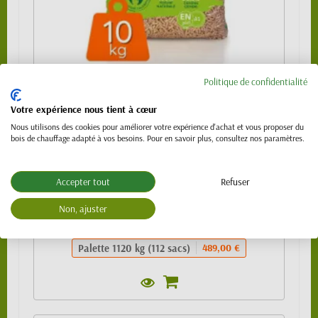
Politique de confidentialité
Granulés de bois 100% résineux- BIO PELLET
EnPlus A1 - SAC 10kg
Votre expérience nous tient à cœur
489,00 €
Nous utilisons des cookies pour améliorer votre expérience d'achat et vous proposer du
bois de chauffage adapté à vos besoins. Pour en savoir plus, consultez nos paramètres.
Sac de 10kg
4,99 €
1/4 de palette (24 sacs)
109,00 €
Accepter tout
Refuser
1/2 palette 480kg (48 sacs) - SPECIAL
219,00 €
VL (PTAC 3.5t)
Non, ajuster
Palette 990 kg (99 sacs)
439,00 €
Palette 1120 kg (112 sacs)
489,00 €