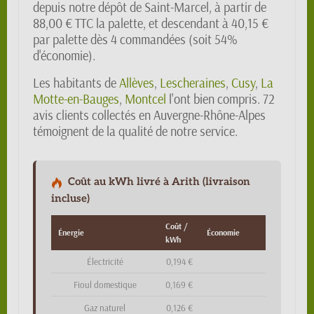
depuis notre dépôt de Saint-Marcel, à partir de
88,00 € TTC la palette, et descendant à 40,15 €
par palette dès 4 commandées (soit 54%
d'économie).
Les habitants de
Allèves
,
Lescheraines
,
Cusy
,
La
Motte-en-Bauges
,
Montcel
l'ont bien compris. 72
avis clients collectés en Auvergne-Rhône-Alpes
témoignent de la qualité de notre service.
Coût au kWh livré à Arith (livraison
incluse)
Coût /
Énergie
Économie
kWh
Électricité
0,194 €
Fioul domestique
0,169 €
Gaz naturel
0,126 €