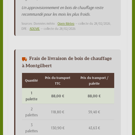
Un approvisionnement en bois de chauffage reste
recommandé pour les mois les plus froids.
Sources :Données météo :
Open-Meteo
— collecte du 28/02/2026,
DPE :
ADEME
— collecte du 28/02/2026
Frais de livraison de bois de chauffage
à Montgilbert
Prix du transport
Prix du transport /
Quantité
TTC
palette
1
88,00 €
88,00 €
palette
2
118,80 €
59,40 €
palettes
3
130,90 €
43,63 €
palettes