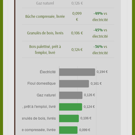
Gaz naturel
0,126 €
-49%
0,099
vs
Bûche compressée, livrée
€
électricité
-45%
vs
Granulés de bois, livrés
0,106 €
électricité
-36%
Bois palettisé, prêt à
vs
0,124 €
l'emploi, livré
électricité