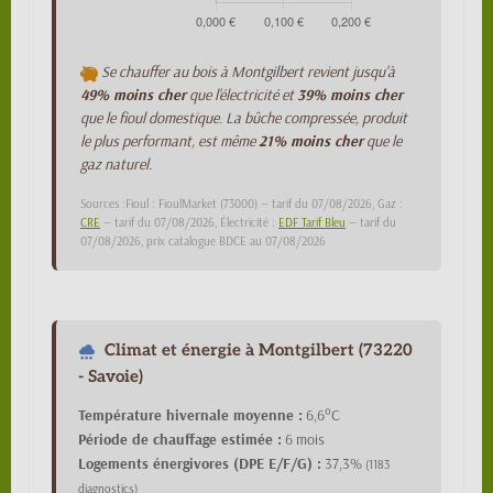
Se chauffer au bois à Montgilbert revient jusqu'à
49% moins cher
que l'électricité et
39% moins cher
que le fioul domestique. La bûche compressée, produit
le plus performant, est même
21% moins cher
que le
gaz naturel.
Sources :Fioul : FioulMarket (73000) — tarif du 07/08/2026, Gaz :
CRE
— tarif du 07/08/2026, Électricité :
EDF Tarif Bleu
— tarif du
07/08/2026, prix catalogue BDCE au 07/08/2026
Climat et énergie à Montgilbert (73220
- Savoie)
Température hivernale moyenne :
6,6°C
Période de chauffage estimée :
6 mois
Logements énergivores (DPE E/F/G) :
37,3%
(1183
diagnostics)