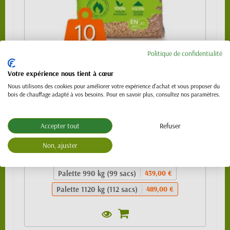
Politique de confidentialité
Granulés de bois 100% résineux- BIO PELLET
Votre expérience nous tient à cœur
EnPlus A1 - SAC 10kg
Nous utilisons des cookies pour améliorer votre expérience d'achat et vous proposer du
bois de chauffage adapté à vos besoins. Pour en savoir plus, consultez nos paramètres.
489,00 €
Sac de 10kg
4,99 €
Accepter tout
Refuser
1/4 de palette (24 sacs)
109,00 €
Non, ajuster
1/2 palette 480kg (48 sacs) - SPECIAL
219,00 €
VL (PTAC 3.5t)
Palette 990 kg (99 sacs)
439,00 €
Palette 1120 kg (112 sacs)
489,00 €