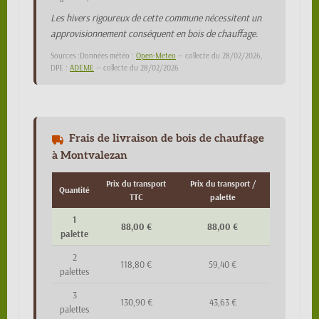
Les hivers rigoureux de cette commune nécessitent un
approvisionnement conséquent en bois de chauffage.
Sources :Données météo :
Open-Meteo
— collecte du 28/02/2026,
DPE :
ADEME
— collecte du 28/02/2026
Frais de livraison de bois de chauffage
à Montvalezan
Prix du transport
Prix du transport /
Quantité
TTC
palette
1
88,00 €
88,00 €
palette
2
118,80 €
59,40 €
palettes
3
130,90 €
43,63 €
palettes