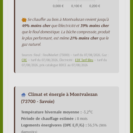
Se chauffer au bois à Montvalezan revient jusqu'à
49% moins cher
que l'électricité et
39% moins cher
que le fioul domestique. La bûche compressée, produit
le plus performant, est même
21% moins cher
que le
gaz naturel.
Sources :Fioul : FioulMarket (73000) — tarif du 07/08/2026, Gaz :
CRE
— tarif du 07/08/2026, Électricité :
EDF Tarif Bleu
— tarif du
07/08/2026, prix catalogue BDCE au 07/08/2026
Climat et énergie à Montvalezan
(73700 - Savoie)
Température hivernale moyenne :
-3,2°C
Période de chauffage estimée :
8 mois
Logements énergivores (DPE E/F/G) :
56,5%
(3806
diagnostics)