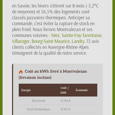
en Savoie, les hivers s'étirent sur 8 mois (-3,2°C
de moyenne) et 56,5% des logements sont
classés passoires thermiques. Anticiper sa
commande, c'est éviter la rupture de stock en
plein froid. Nous livrons Montvalezan et ses
communes voisines :
Séez
,
Sainte-Foy-Tarentaise
,
Villaroger
,
Bourg-Saint-Maurice
,
Landry
. 72 avis
clients collectés en Auvergne-Rhône-Alpes
témoignent de la qualité de notre service.
Coût au kWh livré à Montvalezan
(livraison incluse)
Coût /
Énergie
Économie
kWh
Électricité
0,194 €
Fioul domestique
0,161 €