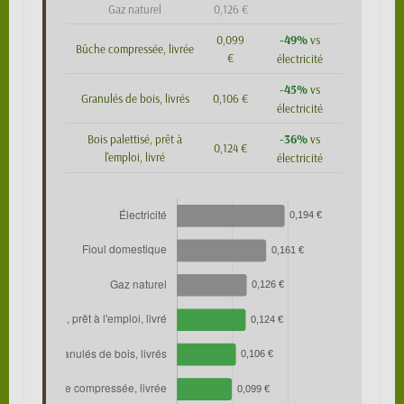
Gaz naturel
0,126 €
-49%
0,099
vs
Bûche compressée, livrée
€
électricité
-45%
vs
Granulés de bois, livrés
0,106 €
électricité
-36%
Bois palettisé, prêt à
vs
0,124 €
l'emploi, livré
électricité