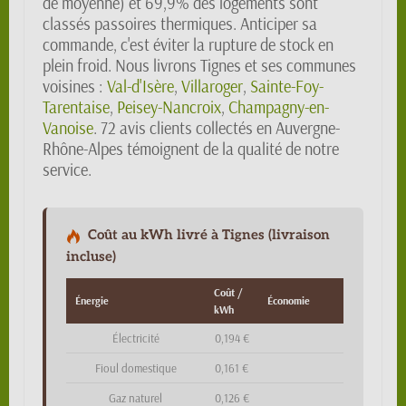
de moyenne) et 69,9% des logements sont
classés passoires thermiques. Anticiper sa
commande, c'est éviter la rupture de stock en
plein froid. Nous livrons Tignes et ses communes
voisines :
Val-d'Isère
,
Villaroger
,
Sainte-Foy-
Tarentaise
,
Peisey-Nancroix
,
Champagny-en-
Vanoise
. 72 avis clients collectés en Auvergne-
Rhône-Alpes témoignent de la qualité de notre
service.
Coût au kWh livré à Tignes (livraison
incluse)
Coût /
Énergie
Économie
kWh
Électricité
0,194 €
Fioul domestique
0,161 €
Gaz naturel
0,126 €