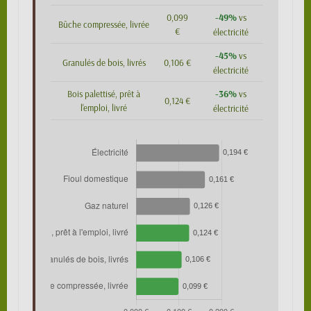
-49%
0,099
vs
Bûche compressée, livrée
€
électricité
-45%
vs
Granulés de bois, livrés
0,106 €
électricité
-36%
Bois palettisé, prêt à
vs
0,124 €
l'emploi, livré
électricité