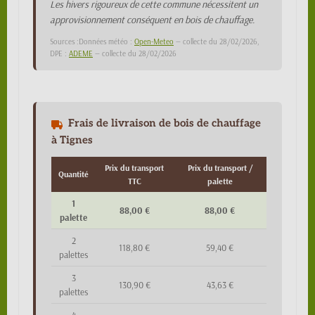
Les hivers rigoureux de cette commune nécessitent un
approvisionnement conséquent en bois de chauffage.
Sources :Données météo :
Open-Meteo
— collecte du 28/02/2026,
DPE :
ADEME
— collecte du 28/02/2026
Frais de livraison de bois de chauffage
à Tignes
Prix du transport
Prix du transport /
Quantité
TTC
palette
1
88,00 €
88,00 €
palette
2
118,80 €
59,40 €
palettes
3
130,90 €
43,63 €
palettes