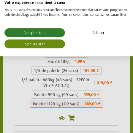
Votre expérience nous tient à cœur
Nous utilisons des cookies pour améliorer votre expérience d'achat et vous proposer du
bois de chauffage adapté à vos besoins. Pour en savoir plus, consultez nos paramètres.
Accepter tout
Refuser
Granulés de bois 100% résineux- BIO PELLET
EnPlus A1 - SAC 10kg
Non, ajuster
489,00 €
Sac de 10kg
4,99 €
1/4 de palette (24 sacs)
109,00 €
1/2 palette 480kg (48 sacs) - SPECIAL
219,00 €
VL (PTAC 3.5t)
Palette 990 kg (99 sacs)
439,00 €
Palette 1120 kg (112 sacs)
489,00 €