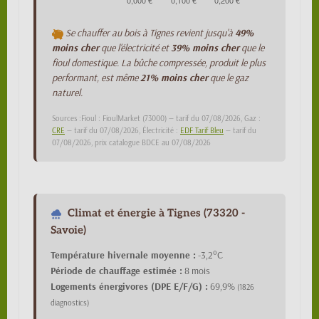
Se chauffer au bois à Tignes revient jusqu'à
49%
moins cher
que l'électricité et
39% moins cher
que le
fioul domestique. La bûche compressée, produit le plus
performant, est même
21% moins cher
que le gaz
naturel.
Sources :Fioul : FioulMarket (73000) — tarif du 07/08/2026, Gaz :
CRE
— tarif du 07/08/2026, Électricité :
EDF Tarif Bleu
— tarif du
07/08/2026, prix catalogue BDCE au 07/08/2026
Climat et énergie à Tignes (73320 -
Savoie)
Température hivernale moyenne :
-3,2°C
Période de chauffage estimée :
8 mois
Logements énergivores (DPE E/F/G) :
69,9%
(1826
diagnostics)