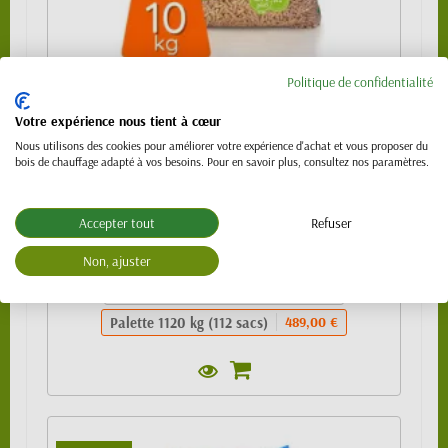
Politique de confidentialité
Granulés de bois 100% résineux- BIO PELLET
EnPlus A1 - SAC 10kg
Votre expérience nous tient à cœur
489,00 €
Nous utilisons des cookies pour améliorer votre expérience d'achat et vous proposer du
bois de chauffage adapté à vos besoins. Pour en savoir plus, consultez nos paramètres.
Sac de 10kg
4,99 €
1/4 de palette (24 sacs)
109,00 €
Accepter tout
Refuser
1/2 palette 480kg (48 sacs) - SPECIAL
219,00 €
VL (PTAC 3.5t)
Non, ajuster
Palette 990 kg (99 sacs)
439,00 €
Palette 1120 kg (112 sacs)
489,00 €