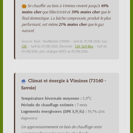
Se chauffer au bois à Vimines revient jusqu'à
49%
moins cher
que l'électricité et
39% moins cher
que le
fioul domestique. La bûche compressée, produit le plus
performant, est même
21% moins cher
que le gaz
naturel.
Sources :Fioul : FioulMarket (73000) — tarif du 07/08/2026, Gaz :
CRE
— tarif du 07/08/2026, Électricité :
EDF Tarif Bleu
— tarif du
07/08/2026, prix catalogue BDCE au 07/08/2026
Climat et énergie à Vimines (73160 -
Savoie)
Température hivernale moyenne :
5,9°C
Période de chauffage estimée :
7 mois
Logements énergivores (DPE E/F/G) :
19,7%
(2516
diagnostics)
Un approvisionnement en bois de chauffage reste