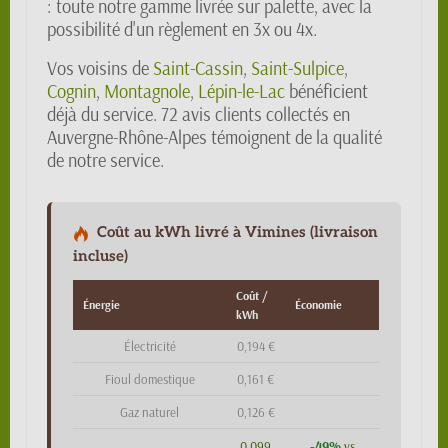
: toute notre gamme livrée sur palette, avec la
possibilité d'un règlement en 3x ou 4x.
Vos voisins de
Saint-Cassin
,
Saint-Sulpice
,
Cognin
,
Montagnole
,
Lépin-le-Lac
bénéficient
déjà du service. 72 avis clients collectés en
Auvergne-Rhône-Alpes témoignent de la qualité
de notre service.
Coût au kWh livré à Vimines (livraison
incluse)
Coût /
Énergie
Économie
kWh
Électricité
0,194 €
Fioul domestique
0,161 €
Gaz naturel
0,126 €
-49%
0,099
vs