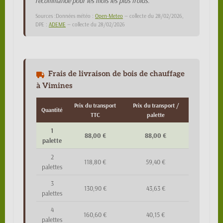
recommandé pour les mois les plus froids.
Sources :Données météo :
Open-Meteo
— collecte du 28/02/2026,
DPE :
ADEME
— collecte du 28/02/2026
Frais de livraison de bois de chauffage
à Vimines
Prix du transport
Prix du transport /
Quantité
TTC
palette
1
88,00 €
88,00 €
palette
2
118,80 €
59,40 €
palettes
3
130,90 €
43,63 €
palettes
4
160,60 €
40,15 €
palettes