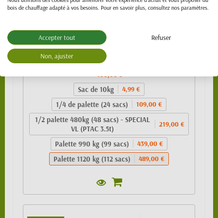
bois de chauffage adapté à vos besoins. Pour en savoir plus, consultez nos paramètres.
Accepter tout
Refuser
Granulés de bois 100% résineux- BIO PELLET
Non, ajuster
EnPlus A1 - SAC 10kg
489,00 €
Sac de 10kg
4,99 €
1/4 de palette (24 sacs)
109,00 €
1/2 palette 480kg (48 sacs) - SPECIAL
219,00 €
VL (PTAC 3.5t)
Palette 990 kg (99 sacs)
439,00 €
Palette 1120 kg (112 sacs)
489,00 €