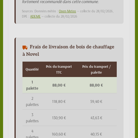
fortement recommandé dans cette commune.
Sources :Données météo :
Open-Meteo
— collecte du 28/02/2026,
DPE :
ADEME
— collecte du 28/02/2026
Frais de livraison de bois de chauffage
à Novel
Prix du transport
Prix du transport /
Quantité
TTC
palette
1
88,00 €
88,00 €
palette
2
118,80 €
59,40 €
palettes
3
130,90 €
43,63 €
palettes
4
160,60 €
40,15 €
palettes