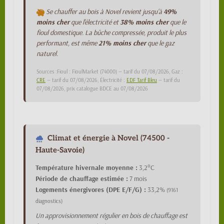
Se chauffer au bois à Novel revient jusqu'à
49%
moins cher
que l'électricité et
38% moins cher
que le
fioul domestique. La bûche compressée, produit le plus
performant, est même
21% moins cher
que le gaz
naturel.
Sources :Fioul : FioulMarket (74000) — tarif du 07/08/2026, Gaz :
CRE
— tarif du 07/08/2026, Électricité :
EDF Tarif Bleu
— tarif du
07/08/2026, prix catalogue BDCE au 07/08/2026
Climat et énergie à Novel (74500 -
Haute-Savoie)
Température hivernale moyenne :
3,2°C
Période de chauffage estimée :
7 mois
Logements énergivores (DPE E/F/G) :
33,2%
(9161
diagnostics)
Un approvisionnement régulier en bois de chauffage est