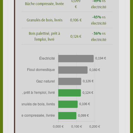
-49%
0,099
vs
Bûche compressée, livrée
€
électricité
-45%
vs
Granulés de bois, livrés
0,106 €
électricité
-36%
Bois palettisé, prêt à
vs
0,124 €
l'emploi, livré
électricité