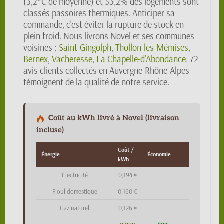
(3,2°C de moyenne) et 33,2% des logements sont
classés passoires thermiques. Anticiper sa
commande, c'est éviter la rupture de stock en
plein froid. Nous livrons Novel et ses communes
voisines :
Saint-Gingolph
,
Thollon-les-Mémises
,
Bernex
,
Vacheresse
,
La Chapelle-d'Abondance
. 72
avis clients collectés en Auvergne-Rhône-Alpes
témoignent de la qualité de notre service.
Coût au kWh livré à Novel (livraison
incluse)
Coût /
Énergie
Économie
kWh
Électricité
0,194 €
Fioul domestique
0,160 €
Gaz naturel
0,126 €