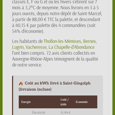
classés E, F ou G et où les hivers s'étirent sur 7
mois à 3,2°C de moyenne. Nous livrons en 3 à 5
jours ouvrés, depuis notre dépôt de Saint-Marcel,
à partir de 88,00 € TTC la palette, et descendant
à 40,15 € par palette dès 4 commandées (soit
54% d'économie).
Les habitants de
Thollon-les-Mémises
,
Bernex
,
Lugrin
,
Vacheresse
,
La Chapelle-d'Abondance
l'ont bien compris. 72 avis clients collectés en
Auvergne-Rhône-Alpes témoignent de la qualité
de notre service.
Coût au kWh livré à Saint-Gingolph
(livraison incluse)
Coût /
Énergie
Économie
kWh
Électricité
0,194 €