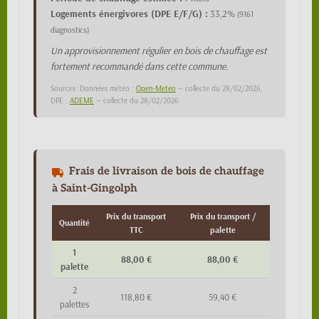
Logements énergivores (DPE E/F/G) :
33,2%
(9161
diagnostics)
Un approvisionnement régulier en bois de chauffage est
fortement recommandé dans cette commune.
Sources :Données météo :
Open-Meteo
— collecte du 28/02/2026,
DPE :
ADEME
— collecte du 28/02/2026
Frais de livraison de bois de chauffage
à Saint-Gingolph
Prix du transport
Prix du transport /
Quantité
TTC
palette
1
88,00 €
88,00 €
palette
2
118,80 €
59,40 €
palettes