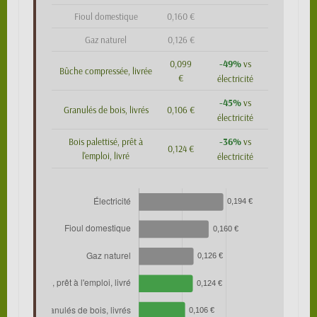
Fioul domestique
0,160 €
Gaz naturel
0,126 €
-49%
0,099
vs
Bûche compressée, livrée
€
électricité
-45%
vs
Granulés de bois, livrés
0,106 €
électricité
-36%
Bois palettisé, prêt à
vs
0,124 €
l'emploi, livré
électricité