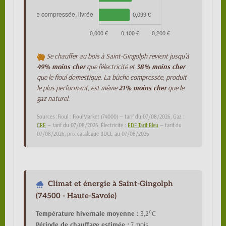
Se chauffer au bois à Saint-Gingolph revient jusqu'à
49% moins cher
que l'électricité et
38% moins cher
que le fioul domestique. La bûche compressée, produit
le plus performant, est même
21% moins cher
que le
gaz naturel.
Sources :Fioul : FioulMarket (74000) — tarif du 07/08/2026, Gaz :
CRE
— tarif du 07/08/2026, Électricité :
EDF Tarif Bleu
— tarif du
07/08/2026, prix catalogue BDCE au 07/08/2026
Climat et énergie à Saint-Gingolph
(74500 - Haute-Savoie)
Température hivernale moyenne :
3,2°C
Période de chauffage estimée :
7 mois